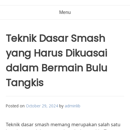
Menu
Teknik Dasar Smash
yang Harus Dikuasai
dalam Bermain Bulu
Tangkis
Posted on
October 29, 2024
by
adminlib
Teknik dasar smash memang merupakan salah satu