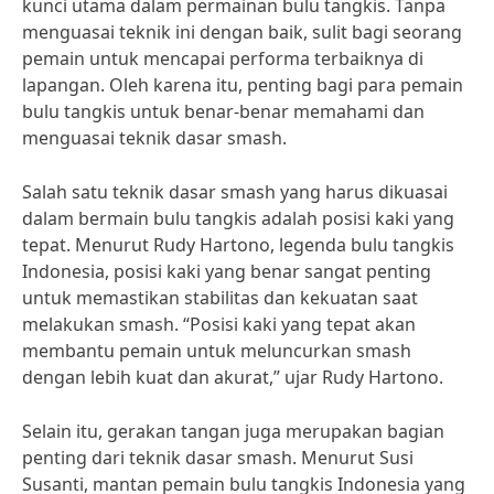
kunci utama dalam permainan bulu tangkis. Tanpa
menguasai teknik ini dengan baik, sulit bagi seorang
pemain untuk mencapai performa terbaiknya di
lapangan. Oleh karena itu, penting bagi para pemain
bulu tangkis untuk benar-benar memahami dan
menguasai teknik dasar smash.
Salah satu teknik dasar smash yang harus dikuasai
dalam bermain bulu tangkis adalah posisi kaki yang
tepat. Menurut Rudy Hartono, legenda bulu tangkis
Indonesia, posisi kaki yang benar sangat penting
untuk memastikan stabilitas dan kekuatan saat
melakukan smash. “Posisi kaki yang tepat akan
membantu pemain untuk meluncurkan smash
dengan lebih kuat dan akurat,” ujar Rudy Hartono.
Selain itu, gerakan tangan juga merupakan bagian
penting dari teknik dasar smash. Menurut Susi
Susanti, mantan pemain bulu tangkis Indonesia yang