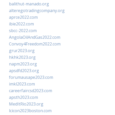
balithut-manado.org
alteregotradingcompany.org
aprce2022.com
ibie2022.com
sbcc-2022.com
AngolaOilAndGas2022.com
Convoy4Freedom2022.com
grur2023.org
hkhk2023.org
napm2023.org
apsdfd2023.org
forumausape2023.com
imkl2023.com
careerfaircsd2023.com
apsth2023.com
MedItRio2023.org
lcicon2023boston.com