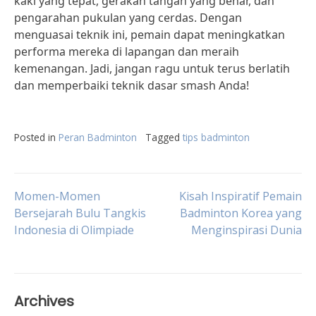
kaki yang tepat, gerakan tangan yang benar, dan
pengarahan pukulan yang cerdas. Dengan
menguasai teknik ini, pemain dapat meningkatkan
performa mereka di lapangan dan meraih
kemenangan. Jadi, jangan ragu untuk terus berlatih
dan memperbaiki teknik dasar smash Anda!
Posted in
Peran Badminton
Tagged
tips badminton
Post
Momen-Momen
Kisah Inspiratif Pemain
Bersejarah Bulu Tangkis
Badminton Korea yang
Indonesia di Olimpiade
Menginspirasi Dunia
navigation
Archives