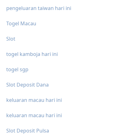
pengeluaran taiwan hari ini
Togel Macau
Slot
togel kamboja hari ini
togel sgp
Slot Deposit Dana
keluaran macau hari ini
keluaran macau hari ini
Slot Deposit Pulsa