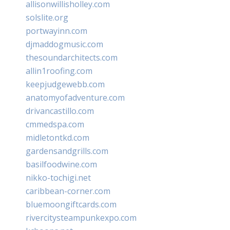
allisonwillisholley.com
solslite.org
portwayinn.com
djmaddogmusic.com
thesoundarchitects.com
allin1roofing.com
keepjudgewebb.com
anatomyofadventure.com
drivancastillo.com
cmmedspa.com
midletontkd.com
gardensandgrills.com
basilfoodwine.com
nikko-tochigi.net
caribbean-corner.com
bluemoongiftcards.com
rivercitysteampunkexpo.com