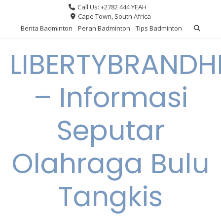
Skip
Call Us: +2782 444 YEAH
to
Cape Town, South Africa
content
Berita Badminton
Peran Badminton
Tips Badminton
LIBERTYBRAND
– Informasi
Seputar
Olahraga Bulu
Tangkis