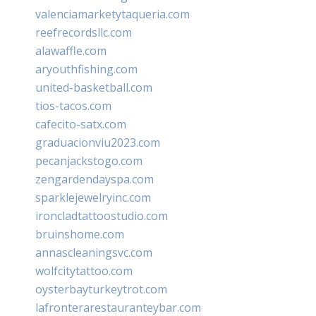
valenciamarketytaqueria.com
reefrecordsllc.com
alawaffle.com
aryouthfishing.com
united-basketball.com
tios-tacos.com
cafecito-satx.com
graduacionviu2023.com
pecanjackstogo.com
zengardendayspa.com
sparklejewelryinc.com
ironcladtattoostudio.com
bruinshome.com
annascleaningsvc.com
wolfcitytattoo.com
oysterbayturkeytrot.com
lafronterarestauranteybar.com