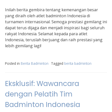
Inilah berita gembira tentang kemenangan besar
yang diraih oleh atlet badminton Indonesia di
turnamen internasional. Semoga prestasi gemilang ini
dapat terus dijaga dan menjadi inspirasi bagi seluruh
rakyat Indonesia. Selamat kepada para atlet
Indonesia, teruslah berjuang dan raih prestasi yang
lebih gemilang lagi!
Posted in
Berita Badminton
Tagged
berita badminton
Eksklusif: Wawancara
dengan Pelatih Tim
Badminton Indonesia