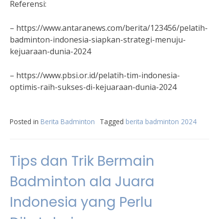
Referensi:
– https://www.antaranews.com/berita/123456/pelatih-
badminton-indonesia-siapkan-strategi-menuju-
kejuaraan-dunia-2024
– https://www.pbsi.or.id/pelatih-tim-indonesia-
optimis-raih-sukses-di-kejuaraan-dunia-2024
Posted in
Berita Badminton
Tagged
berita badminton 2024
Tips dan Trik Bermain
Badminton ala Juara
Indonesia yang Perlu