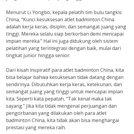
Menurut Li Yongbo, kepala pelatih tim bulu tangkis
China, “Kunci kesuksesan atlet badminton China
adalah kerja keras, disiplin, dan semangat juang yang
tinggi. Mereka selalu siap berkorban demi mencapai
impian mereka.” Hal ini juga didukung oleh sistem
pelatihan yang terintegrasi dengan baik, mulai dari
tingkat junior hingga senior.
Dari kisah inspiratif para atlet badminton China, kita
bisa belajar bahwa kesuksesan tidak datang dengan
sendirinya. Dibutuhkan kerja keras, ketekunan, dan
semangat juang yang tinggi untuk mencapai impian
kita. Seperti kata pepatah, “Tak kenal maka tak
sayang.” Jika kita tidak mengenal perjuangan dan
pengorbanan yang dilakukan oleh para atlet
badminton China, kita tidak akan bisa menghargai
prestasi yang mereka raih.