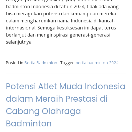
badminton Indonesia di tahun 2024, tidak ada yang
bisa meragukan potensi dan kemampuan mereka
dalam mengharumkan nama Indonesia di kancah
internasional. Semoga kesuksesan ini dapat terus
berlanjut dan menginspirasi generasi-generasi
selanjutnya.
Posted in
Berita Badminton
Tagged
berita badminton 2024
Potensi Atlet Muda Indonesia
dalam Meraih Prestasi di
Cabang Olahraga
Badminton