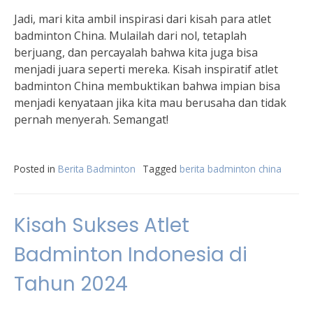
Jadi, mari kita ambil inspirasi dari kisah para atlet
badminton China. Mulailah dari nol, tetaplah
berjuang, dan percayalah bahwa kita juga bisa
menjadi juara seperti mereka. Kisah inspiratif atlet
badminton China membuktikan bahwa impian bisa
menjadi kenyataan jika kita mau berusaha dan tidak
pernah menyerah. Semangat!
Posted in
Berita Badminton
Tagged
berita badminton china
Kisah Sukses Atlet
Badminton Indonesia di
Tahun 2024