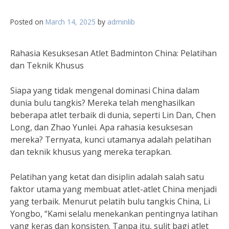
Posted on
March 14, 2025
by
adminlib
Rahasia Kesuksesan Atlet Badminton China: Pelatihan
dan Teknik Khusus
Siapa yang tidak mengenal dominasi China dalam
dunia bulu tangkis? Mereka telah menghasilkan
beberapa atlet terbaik di dunia, seperti Lin Dan, Chen
Long, dan Zhao Yunlei. Apa rahasia kesuksesan
mereka? Ternyata, kunci utamanya adalah pelatihan
dan teknik khusus yang mereka terapkan.
Pelatihan yang ketat dan disiplin adalah salah satu
faktor utama yang membuat atlet-atlet China menjadi
yang terbaik. Menurut pelatih bulu tangkis China, Li
Yongbo, “Kami selalu menekankan pentingnya latihan
yang keras dan konsisten. Tanpa itu, sulit bagi atlet