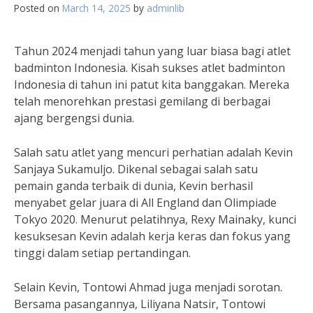
Posted on
March 14, 2025
by
adminlib
Tahun 2024 menjadi tahun yang luar biasa bagi atlet
badminton Indonesia. Kisah sukses atlet badminton
Indonesia di tahun ini patut kita banggakan. Mereka
telah menorehkan prestasi gemilang di berbagai
ajang bergengsi dunia.
Salah satu atlet yang mencuri perhatian adalah Kevin
Sanjaya Sukamuljo. Dikenal sebagai salah satu
pemain ganda terbaik di dunia, Kevin berhasil
menyabet gelar juara di All England dan Olimpiade
Tokyo 2020. Menurut pelatihnya, Rexy Mainaky, kunci
kesuksesan Kevin adalah kerja keras dan fokus yang
tinggi dalam setiap pertandingan.
Selain Kevin, Tontowi Ahmad juga menjadi sorotan.
Bersama pasangannya, Liliyana Natsir, Tontowi