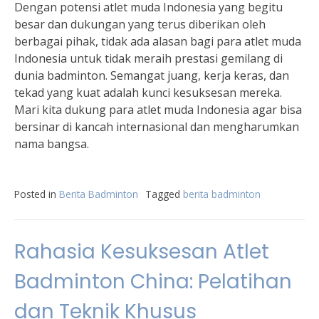
Dengan potensi atlet muda Indonesia yang begitu
besar dan dukungan yang terus diberikan oleh
berbagai pihak, tidak ada alasan bagi para atlet muda
Indonesia untuk tidak meraih prestasi gemilang di
dunia badminton. Semangat juang, kerja keras, dan
tekad yang kuat adalah kunci kesuksesan mereka.
Mari kita dukung para atlet muda Indonesia agar bisa
bersinar di kancah internasional dan mengharumkan
nama bangsa.
Posted in
Berita Badminton
Tagged
berita badminton
Rahasia Kesuksesan Atlet
Badminton China: Pelatihan
dan Teknik Khusus