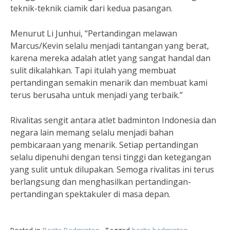
teknik-teknik ciamik dari kedua pasangan.
Menurut Li Junhui, “Pertandingan melawan
Marcus/Kevin selalu menjadi tantangan yang berat,
karena mereka adalah atlet yang sangat handal dan
sulit dikalahkan. Tapi itulah yang membuat
pertandingan semakin menarik dan membuat kami
terus berusaha untuk menjadi yang terbaik.”
Rivalitas sengit antara atlet badminton Indonesia dan
negara lain memang selalu menjadi bahan
pembicaraan yang menarik. Setiap pertandingan
selalu dipenuhi dengan tensi tinggi dan ketegangan
yang sulit untuk dilupakan. Semoga rivalitas ini terus
berlangsung dan menghasilkan pertandingan-
pertandingan spektakuler di masa depan.