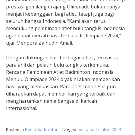
prestasi gemilang di ajang Olimpiade bukan hanya
menjadi kebanggaan bagi atlet, tetapi juga bagi
seluruh bangsa Indonesia. “Kami akan terus
mendukung pembinaan atlet bulu tangkis Indonesia
agar dapat meraih hasil terbaik di Olimpiade 2024,”
ujar Menpora Zainudin Amali.
Dengan dukungan dari berbagai pihak, termasuk
para ahli dan pelatih bulu tangkis terkemuka,
Rencana Pembinaan Atlet Badminton Indonesia
Menuju Olimpiade 2024 diyakini akan memberikan
hasil yang memuaskan. Para atlet Indonesia pun
diharapkan dapat memberikan yang terbaik dan
mengharumkan nama bangsa di kancah
internasional.
Posted in
Berita Badminton
Tagged
berita badminton 2024