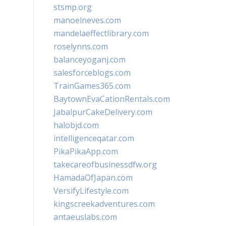
stsmp.org
manoelneves.com
mandelaeffectlibrary.com
roselynns.com
balanceyoganj.com
salesforceblogs.com
TrainGames365.com
BaytownEvaCationRentals.com
JabalpurCakeDelivery.com
halobjd.com
intelligenceqatar.com
PikaPikaApp.com
takecareofbusinessdfw.org
HamadaOfJapan.com
VersifyLifestyle.com
kingscreekadventures.com
antaeuslabs.com