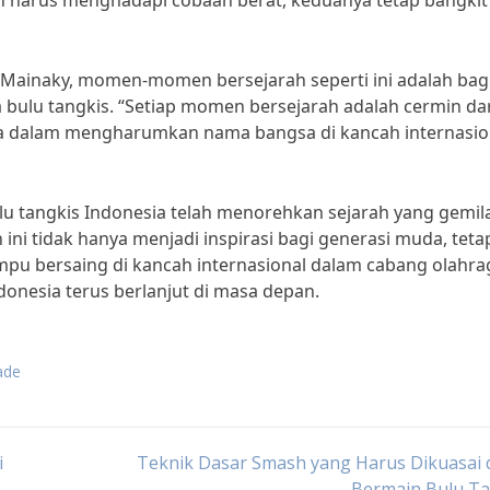
un harus menghadapi cobaan berat, keduanya tetap bangkit
y Mainaky, momen-momen bersejarah seperti ini adalah bag
 bulu tangkis. “Setiap momen bersejarah adalah cermin da
ia dalam mengharumkan nama bangsa di kancah internasion
ulu tangkis Indonesia telah menorehkan sejarah yang gemi
i tidak hanya menjadi inspirasi bagi generasi muda, teta
mpu bersaing di kancah internasional dalam cabang olahra
donesia terus berlanjut di masa depan.
ade
i
Teknik Dasar Smash yang Harus Dikuasai 
Bermain Bulu Ta