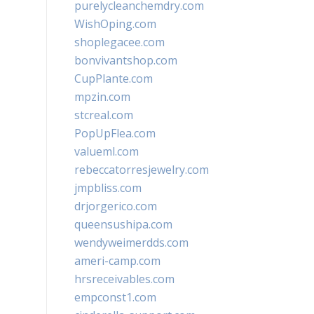
purelycleanchemdry.com
WishOping.com
shoplegacee.com
bonvivantshop.com
CupPlante.com
mpzin.com
stcreal.com
PopUpFlea.com
valueml.com
rebeccatorresjewelry.com
jmpbliss.com
drjorgerico.com
queensushipa.com
wendyweimerdds.com
ameri-camp.com
hrsreceivables.com
empconst1.com