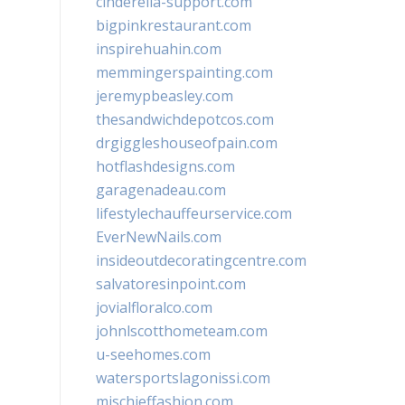
cinderella-support.com
bigpinkrestaurant.com
inspirehuahin.com
memmingerspainting.com
jeremypbeasley.com
thesandwichdepotcos.com
drgiggleshouseofpain.com
hotflashdesigns.com
garagenadeau.com
lifestylechauffeurservice.com
EverNewNails.com
insideoutdecoratingcentre.com
salvatoresinpoint.com
jovialfloralco.com
johnlscotthometeam.com
u-seehomes.com
watersportslagonissi.com
mischieffashion.com