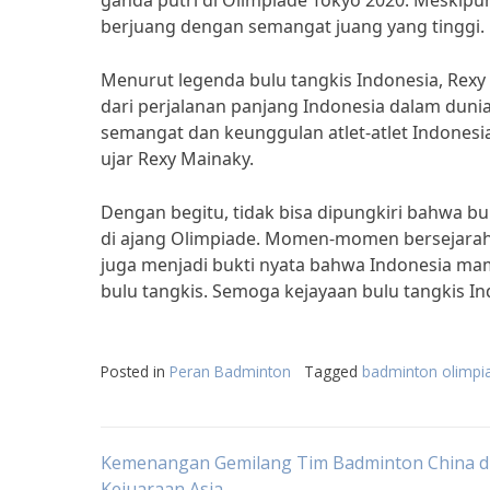
ganda putri di Olimpiade Tokyo 2020. Meskip
berjuang dengan semangat juang yang tinggi.
Menurut legenda bulu tangkis Indonesia, Rex
dari perjalanan panjang Indonesia dalam dunia
semangat dan keunggulan atlet-atlet Indones
ujar Rexy Mainaky.
Dengan begitu, tidak bisa dipungkiri bahwa b
di ajang Olimpiade. Momen-momen bersejarah in
juga menjadi bukti nyata bahwa Indonesia ma
bulu tangkis. Semoga kejayaan bulu tangkis In
Posted in
Peran Badminton
Tagged
badminton olimpi
Post
Kemenangan Gemilang Tim Badminton China d
Kejuaraan Asia