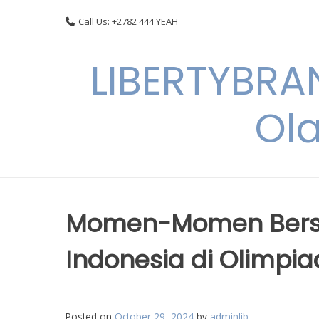
Skip
Call Us: +2782 444 YEAH
to
content
LIBERTYBRA
Ola
Momen-Momen Berse
Indonesia di Olimpi
Posted on
October 29, 2024
by
adminlib