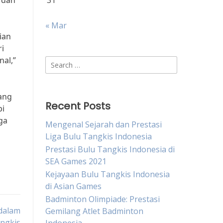
 dan
31
« Mar
ian
ri
al,”
Search
for:
lang
Recent Posts
pi
ga
Mengenal Sejarah dan Prestasi
Liga Bulu Tangkis Indonesia
Prestasi Bulu Tangkis Indonesia di
SEA Games 2021
Kejayaan Bulu Tangkis Indonesia
di Asian Games
Badminton Olimpiade: Prestasi
dalam
Gemilang Atlet Badminton
ngkis