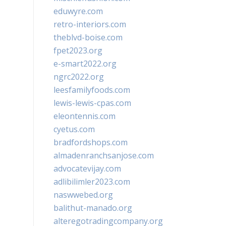
eduwyre.com
retro-interiors.com
theblvd-boise.com
fpet2023.org
e-smart2022.org
ngrc2022.org
leesfamilyfoods.com
lewis-lewis-cpas.com
eleontennis.com
cyetus.com
bradfordshops.com
almadenranchsanjose.com
advocatevijay.com
adlibilimler2023.com
naswwebed.org
balithut-manado.org
alteregotradingcompany.org