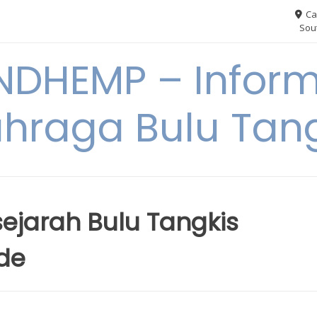
Ca
Sout
NDHEMP – Inform
hraga Bulu Tan
jarah Bulu Tangkis
ade