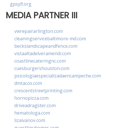
gpsyfl.org
MEDIA PARTNER III
vwrepairarlington.com
cleaningservicebaltimore-md.com
beckslandscapeandfence.com
vistaaltadelveramendi.com
coastlinecateringnc.com
cuesburgershouston.com
psicologiaespecializadaencampeche.com
dmtacos.com
crescentstreetprinting.com
hornopizza.com
driveadragster.com
hematologa.com
lizaivanov.com
guesttinyhomes.com