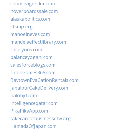
chooseagender.com
hoverboardssale.com
alaskapolitics.com
stsmp.org
manoelneves.com
mandelaeffectlibrary.com
roselynns.com
balanceyoganj.com
salesforceblogs.com
TrainGames365.com
BaytownEvaCationRentals.com
JabalpurCakeDelivery.com
halobjd.com
intelligenceqatar.com
PikaPikaApp.com
takecareofbusinessdfw.org
HamadaOfJapan.com