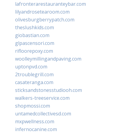
lafronterarestauranteybar.com
lilyandrosetearoom.com
olivesburgberrypatch.com
theslushkids.com
giobastian.com
glpascensori.com
rifloorepoxy.com
woolleymillingandpaving.com
uptonpvd.com
2troublegrill.com
casateranga.com
sticksandstonesstudiooh.com
walkers-treeservice.com
shopmossi.com
untamedcollectivesd.com
mxpwellness.com
infernocanine.com