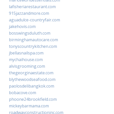
mariceworldessentials.com
lafisheriarestaurant.com
915jazzandmore.com
aguadulce-countryfair.com
jakehovis.com
bosswingsduluth.com
birminghamautocare.com
tonyscountrykitchen.com
jbellasnailspa.com
mychaihouse.com
alvisgrooming.com
thegeorginaestate.com
blythewoodseafood.com
paolosdelibangkok.com
bobacove.com
phoone24brookfield.com
mickeybarmama.com
roadwayconstructioninc.com