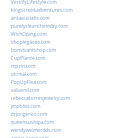
VersifyLifestyle.com
kingscreekadventures.com
antaeuslabs.com
purelycleanchemdry.com
WishOping.com
shoplegacee.com
bonvivantshop.com
CupPlante.com
mpzin.com
stcreal.com
PopUpFlea.com
valueml.com
rebeccatorresjewelry.com
jmpbliss.com
drjorgerico.com
queensushipa.com
wendyweimerdds.com