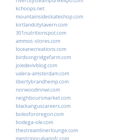
rivercitysteampunkexpo.com
kchoops.net
mountainsideskateshop.com
kirtlandcitytavern.com
301nutritionspot.com
ammos-stores.com
loceanecreations.com
birdsongridgefarm.com
joiedevivblog.com
valera-amsterdam.com
libertybrandhemp.com
norwoodinnwi.com
neighboursmarket.com
blackanguscareers.com
bolesfororegon.com
bodega-ole.com
thestreamlinerlounge.com
mestrinorubanofc.com