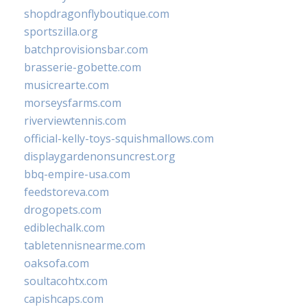
shopdragonflyboutique.com
sportszilla.org
batchprovisionsbar.com
brasserie-gobette.com
musicrearte.com
morseysfarms.com
riverviewtennis.com
official-kelly-toys-squishmallows.com
displaygardenonsuncrest.org
bbq-empire-usa.com
feedstoreva.com
drogopets.com
ediblechalk.com
tabletennisnearme.com
oaksofa.com
soultacohtx.com
capishcaps.com