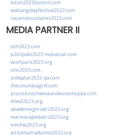
lcicon2023boston.com
waitangidayfestival2022.com
vacancesscolaires2022.com
MEDIA PARTNER II
isth2022.com
p2b2pabi2023-makassar.com
wocfparis2023.org
sinc2023.com
scdlqatar2022-qa.com
thecolumbiagrill.com
provisionscheeseandwineshoppe.com
khedi2023.org
akademikgeriatri2023.org
marmarapediatri2023.org
emchie2023.org
girisimselradyoloji2022.org