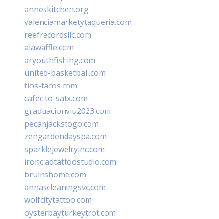
anneskitchen.org
valenciamarketytaqueria.com
reefrecordsllc.com
alawaffle.com
aryouthfishing.com
united-basketball.com
tios-tacos.com
cafecito-satx.com
graduacionviu2023.com
pecanjackstogo.com
zengardendayspa.com
sparklejewelryinc.com
ironcladtattoostudio.com
bruinshome.com
annascleaningsvc.com
wolfcitytattoo.com
oysterbayturkeytrot.com