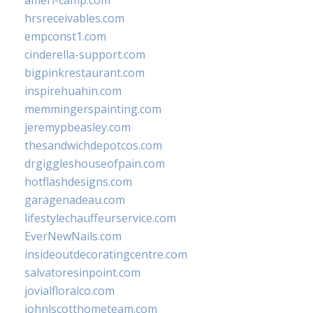
ameri-camp.com
hrsreceivables.com
empconst1.com
cinderella-support.com
bigpinkrestaurant.com
inspirehuahin.com
memmingerspainting.com
jeremypbeasley.com
thesandwichdepotcos.com
drgiggleshouseofpain.com
hotflashdesigns.com
garagenadeau.com
lifestylechauffeurservice.com
EverNewNails.com
insideoutdecoratingcentre.com
salvatoresinpoint.com
jovialfloralco.com
johnlscotthometeam.com