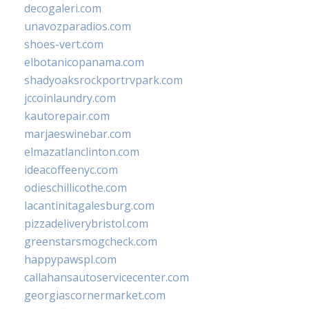
decogaleri.com
unavozparadios.com
shoes-vert.com
elbotanicopanama.com
shadyoaksrockportrvpark.com
jccoinlaundry.com
kautorepair.com
marjaeswinebar.com
elmazatlanclinton.com
ideacoffeenyc.com
odieschillicothe.com
lacantinitagalesburg.com
pizzadeliverybristol.com
greenstarsmogcheck.com
happypawspl.com
callahansautoservicecenter.com
georgiascornermarket.com