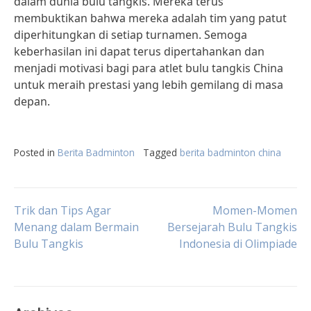
dalam dunia bulu tangkis. Mereka terus
membuktikan bahwa mereka adalah tim yang patut
diperhitungkan di setiap turnamen. Semoga
keberhasilan ini dapat terus dipertahankan dan
menjadi motivasi bagi para atlet bulu tangkis China
untuk meraih prestasi yang lebih gemilang di masa
depan.
Posted in
Berita Badminton
Tagged
berita badminton china
Post
Trik dan Tips Agar
Momen-Momen
Menang dalam Bermain
Bersejarah Bulu Tangkis
Bulu Tangkis
Indonesia di Olimpiade
navigation