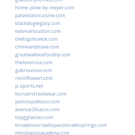
home-plow-by-meyer.com
palatelatincuisine.com
blackdoglegacy.com
eatvivahouston.com
thebigshowok.com
chimeandstave.com
greatwallseafoodny.com
theloverose.com
gabriovoice.com
resinflowart.com
p-sports.net
korsairstreetwear.com
petshopallston.com
avenue26tacos.com
topgglasses.com
broadmoornailsspacoloradosprings.com
missblackpasadena.com