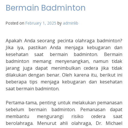
Bermain Badminton
Posted on
February 1, 2025
by
adminlib
Apakah Anda seorang pecinta olahraga badminton?
Jika iya, pastikan Anda menjaga kebugaran dan
kesehatan saat bermain badminton. Bermain
badminton memang menyenangkan, namun tidak
jarang juga dapat menimbulkan cedera jika tidak
dilakukan dengan benar. Oleh karena itu, berikut ini
beberapa tips menjaga kebugaran dan kesehatan
saat bermain badminton.
Pertama-tama, penting untuk melakukan pemanasan
sebelum bermain badminton. Pemanasan dapat
membantu mengurangi risiko cedera saat
berolahraga. Menurut ahli olahraga, Dr. Michael