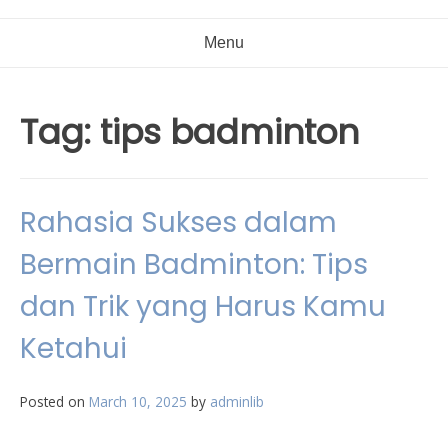
Menu
Tag:
tips badminton
Rahasia Sukses dalam
Bermain Badminton: Tips
dan Trik yang Harus Kamu
Ketahui
Posted on
March 10, 2025
by
adminlib