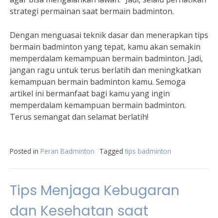
strategi permainan saat bermain badminton.
Dengan menguasai teknik dasar dan menerapkan tips
bermain badminton yang tepat, kamu akan semakin
memperdalam kemampuan bermain badminton. Jadi,
jangan ragu untuk terus berlatih dan meningkatkan
kemampuan bermain badminton kamu. Semoga
artikel ini bermanfaat bagi kamu yang ingin
memperdalam kemampuan bermain badminton.
Terus semangat dan selamat berlatih!
Posted in
Peran Badminton
Tagged
tips badminton
Tips Menjaga Kebugaran
dan Kesehatan saat