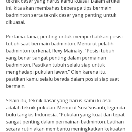
teknik dasar yang harus kamu kuasai. Dalam artikel
ini, kita akan membahas beberapa tips bermain
badminton serta teknik dasar yang penting untuk
dikuasai.
Pertama-tama, penting untuk memperhatikan posisi
tubuh saat bermain badminton. Menurut pelatih
badminton terkenal, Rexy Mainaky, “Posisi tubuh
yang benar sangat penting dalam permainan
badminton. Pastikan tubuh selalu siap untuk
menghadapi pukulan lawan.” Oleh karena itu,
pastikan kamu selalu berada dalam posisi siap saat
bermain.
Selain itu, teknik dasar yang harus kamu kuasai
adalah teknik pukulan. Menurut Susi Susanti, legenda
bulu tangkis Indonesia, “Pukulan yang kuat dan tepat
sangat penting dalam permainan badminton. Latihan
secara rutin akan membantu meningkatkan kekuatan