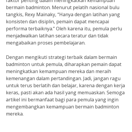
faktor penting dalam meningkatkan kemampuan
bermain badminton. Menurut pelatih nasional bulu
tangkis, Rexy Mainaky, “Hanya dengan latihan yang
konsisten dan disiplin, pemain dapat mencapai
performa terbaiknya.” Oleh karena itu, pemula perlu
menjadwalkan latihan secara teratur dan tidak
mengabaikan proses pembelajaran.
Dengan mengikuti strategi terbaik dalam bermain
badminton untuk pemula, diharapkan pemain dapat
meningkatkan kemampuan mereka dan meraih
kemenangan dalam pertandingan. Jadi, jangan ragu
untuk terus berlatih dan belajar, karena dengan kerja
keras, pasti akan ada hasil yang memuaskan. Semoga
artikel ini bermanfaat bagi para pemula yang ingin
mengembangkan kemampuan bermain badminton
mereka.