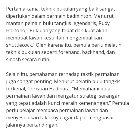
Pertama-tama, teknik pukulan yang baik sangat
diperlukan dalam bermain badminton. Menurut
mantan pemain bulu tangkis legendaris, Rudy
Hartono, “Pukulan yang tepat dan kuat akan
membuat lawan kesulitan mengembalikan
shuttlecock.” Oleh karena itu, pemula perlu melatih
teknik pukulan seperti forehand, backhand, dan
smash secara rutin.
Selain itu, pemahaman terhadap taktik permainan
juga sangat penting. Menurut pelatih bulu tangkis
terkenal, Christian Hadinata, “Memahami pola
permainan lawan dan mengatur strategi serangan
yang tepat adalah kunci meraih kemenangan.” Pemula
perlu belajar membaca permainan lawan dan
menyesuaikan taktiknya agar dapat menguasai
jalannya pertandingan.