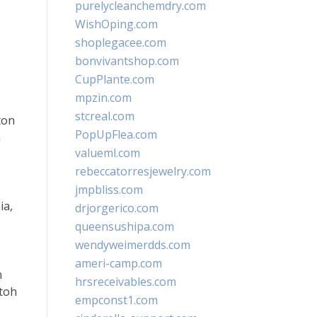
purelycleanchemdry.com
WishOping.com
shoplegacee.com
bonvivantshop.com
CupPlante.com
mpzin.com
stcreal.com
ton
PopUpFlea.com
n
valueml.com
rebeccatorresjewelry.com
jmpbliss.com
ia,
drjorgerico.com
queensushipa.com
wendyweimerdds.com
ameri-camp.com
n
hrsreceivables.com
ntoh
empconst1.com