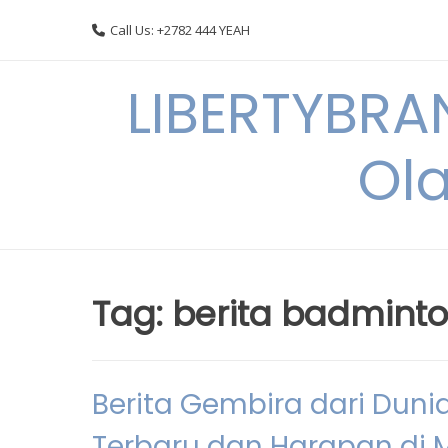
Skip
Call Us: +2782 444 YEAH
to
content
LIBERTYBRA
Ola
Tag:
berita badminto
Berita Gembira dari Duni
Terbaru dan Harapan di