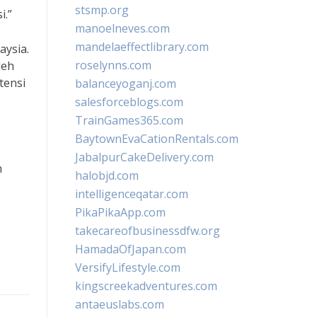
stsmp.org
i.”
manoelneves.com
mandelaeffectlibrary.com
aysia.
roselynns.com
leh
tensi
balanceyoganj.com
salesforceblogs.com
TrainGames365.com
BaytownEvaCationRentals.com
JabalpurCakeDelivery.com
n
halobjd.com
intelligenceqatar.com
PikaPikaApp.com
takecareofbusinessdfw.org
HamadaOfJapan.com
VersifyLifestyle.com
kingscreekadventures.com
antaeuslabs.com