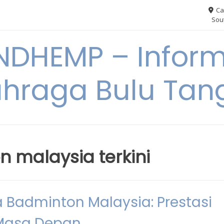
Ca
Sout
NDHEMP – Inform
hraga Bulu Tan
n malaysia terkini
a Badminton Malaysia: Prestasi
 Masa Depan