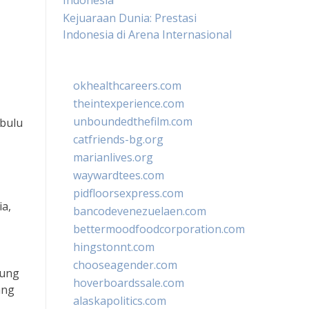
Indonesia
Kejuaraan Dunia: Prestasi
Indonesia di Arena Internasional
okhealthcareers.com
theintexperience.com
unboundedthefilm.com
bulu
catfriends-bg.org
marianlives.org
waywardtees.com
pidfloorsexpress.com
ia,
bancodevenezuelaen.com
bettermoodfoodcorporation.com
hingstonnt.com
chooseagender.com
kung
hoverboardssale.com
ang
alaskapolitics.com