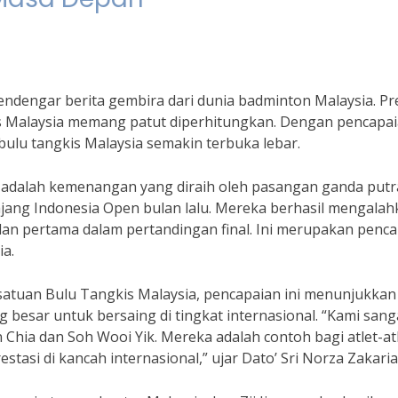
endengar berita gembira dari dunia badminton Malaysia. Pr
kis Malaysia memang patut diperhitungkan. Dengan pencapa
ulu tangkis Malaysia semakin terbuka lebar.
ti adalah kemenangan yang diraih oleh pasangan ganda putr
ajang Indonesia Open bulan lalu. Mereka berhasil mengala
n pertama dalam pertandingan final. Ini merupakan penca
a.
rsatuan Bulu Tangkis Malaysia, pencapaian ini menunjukkan
g besar untuk bersaing di tingkat internasional. “Kami sang
 Chia dan Soh Wooi Yik. Mereka adalah contoh bagi atlet-at
tasi di kancah internasional,” ujar Dato’ Sri Norza Zakaria