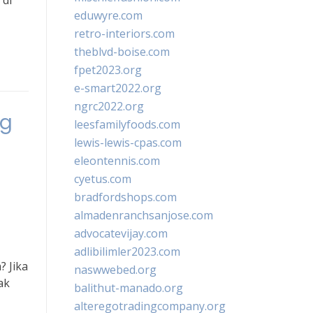
 di
eduwyre.com
retro-interiors.com
theblvd-boise.com
fpet2023.org
e-smart2022.org
ngrc2022.org
ng
leesfamilyfoods.com
lewis-lewis-cpas.com
eleontennis.com
cyetus.com
bradfordshops.com
almadenranchsanjose.com
advocatevijay.com
adlibilimler2023.com
 Jika
naswwebed.org
ak
balithut-manado.org
alteregotradingcompany.org