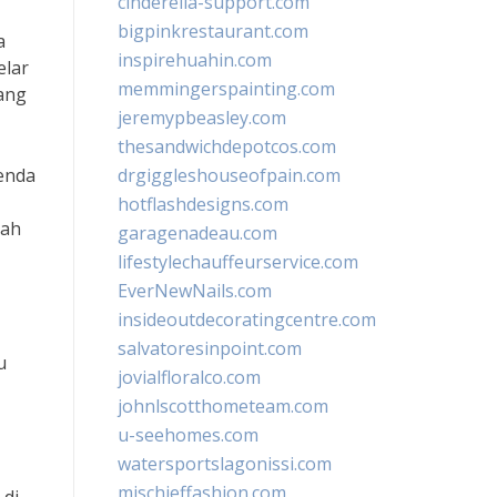
cinderella-support.com
bigpinkrestaurant.com
a
inspirehuahin.com
elar
memmingerspainting.com
uang
jeremypbeasley.com
thesandwichdepotcos.com
enda
drgiggleshouseofpain.com
hotflashdesigns.com
dah
garagenadeau.com
lifestylechauffeurservice.com
EverNewNails.com
insideoutdecoratingcentre.com
salvatoresinpoint.com
u
jovialfloralco.com
johnlscotthometeam.com
u-seehomes.com
watersportslagonissi.com
mischieffashion.com