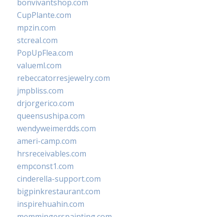
bonvivantshop.com
CupPlante.com
mpzin.com
stcreal.com
PopUpFlea.com
valueml.com
rebeccatorresjewelry.com
jmpbliss.com
drjorgerico.com
queensushipa.com
wendyweimerdds.com
ameri-camp.com
hrsreceivables.com
empconst1.com
cinderella-support.com
bigpinkrestaurant.com
inspirehuahin.com
memmingerspainting.com