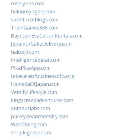
roselynns.com
balanceyoganj.com
salesforceblogs.com
TrainGames365.com
BaytownEvaCationRentals.com
JabalpurCakeDelivery.com
halobjd.com
intelligenceqatar.com
PikaPikaApp.com
takecareofbusinessdfw.org
HamadaOfJapan.com
VersifyLifestyle.com
kingscreekadventures.com
antaeuslabs.com
purelycleanchemdry.com
WishOping.com
shoplegacee.com