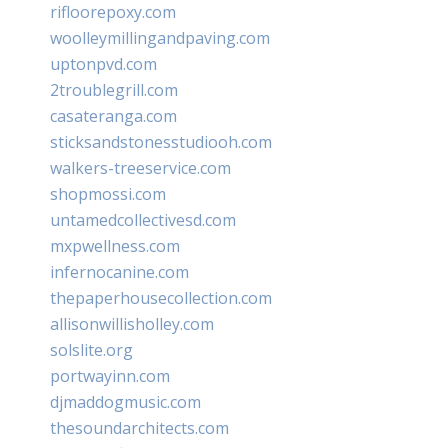
rifloorepoxy.com
woolleymillingandpaving.com
uptonpvd.com
2troublegrill.com
casateranga.com
sticksandstonesstudiooh.com
walkers-treeservice.com
shopmossi.com
untamedcollectivesd.com
mxpwellness.com
infernocanine.com
thepaperhousecollection.com
allisonwillisholley.com
solslite.org
portwayinn.com
djmaddogmusic.com
thesoundarchitects.com