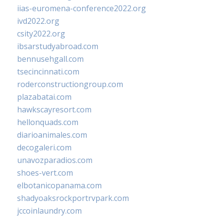
iias-euromena-conference2022.org
ivd2022.org
csity2022.org
ibsarstudyabroad.com
bennusehgall.com
tsecincinnati.com
roderconstructiongroup.com
plazabatai.com
hawkscayresort.com
hellonquads.com
diarioanimales.com
decogaleri.com
unavozparadios.com
shoes-vert.com
elbotanicopanama.com
shadyoaksrockportrvpark.com
jccoinlaundry.com