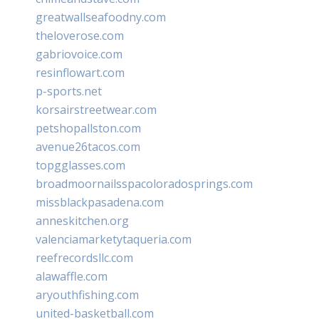
greatwallseafoodny.com
theloverose.com
gabriovoice.com
resinflowart.com
p-sports.net
korsairstreetwear.com
petshopallston.com
avenue26tacos.com
topgglasses.com
broadmoornailsspacoloradosprings.com
missblackpasadena.com
anneskitchen.org
valenciamarketytaqueria.com
reefrecordsllc.com
alawaffle.com
aryouthfishing.com
united-basketball.com