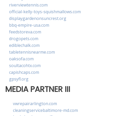
riverviewtennis.com
official-kelly-toys-squishmallows.com
displaygardenonsuncrest.org
bbq-empire-usa.com
feedstoreva.com
drogopets.com
ediblechalk.com
tabletennisnearme.com
oaksofa.com
soultacohtx.com
capishcaps.com
gpsyfl.org
MEDIA PARTNER III
vwrepairarlington.com
cleaningservicebaltimore-md.com