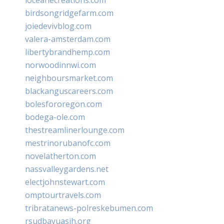
birdsongridgefarm.com
joiedevivblog.com
valera-amsterdam.com
libertybrandhemp.com
norwoodinnwi.com
neighboursmarket.com
blackanguscareers.com
bolesfororegon.com
bodega-ole.com
thestreamlinerlounge.com
mestrinorubanofc.com
novelatherton.com
nassvalleygardens.net
electjohnstewart.com
omptourtravels.com
tribratanews-polreskebumen.com
rsudbayuasih.org