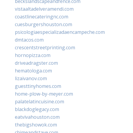
beckslandscapeandfence.com
vistaaltadelveramendi.com
coastlinecateringnc.com
cuesburgershouston.com
psicologiaespecializadaencampeche.com
dmtacos.com
crescentstreetprinting.com
hornopizza.com
driveadragster.com
hematologa.com
lizaivanov.com
guesttinyhomes.com
home-plow-by-meyer.com
palatelatincuisine.com
blackdoglegacy.com
eatvivahouston.com
thebigshowok.com
chimeandstave.com