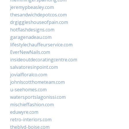
jeremypbeasley.com
thesandwichdepotcos.com
drgiggleshouseofpain.com
hotflashdesigns.com
garagenadeau.com
lifestylechauffeurservice.com
EverNewNails.com
insideoutdecoratingcentre.com
salvatoresinpoint.com
jovialfloralco.com
johnlscotthometeam.com
u-seehomes.com
watersportslagonissi.com
mischieffashion.com
eduwyre.com
retro-interiors.com
theblvd-boise.com