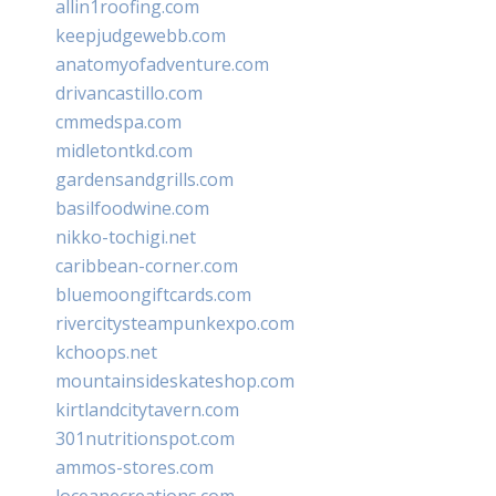
allin1roofing.com
keepjudgewebb.com
anatomyofadventure.com
drivancastillo.com
cmmedspa.com
midletontkd.com
gardensandgrills.com
basilfoodwine.com
nikko-tochigi.net
caribbean-corner.com
bluemoongiftcards.com
rivercitysteampunkexpo.com
kchoops.net
mountainsideskateshop.com
kirtlandcitytavern.com
301nutritionspot.com
ammos-stores.com
loceanecreations.com