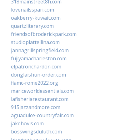
318mainstreet8h.com
lovenailsspari.com
oakberry-kuwait.com
quartzliterary.com
friendsofbroderickpark.com
studiopiattellina.com
jannagrillspringfield.com
fujiyamacharleston.com
elpatronchardon.com
donglaishun-order.com
fiamc-rome2022.org
mariceworldessentials.com
lafisheriarestaurant.com
915jazzandmore.com
aguadulce-countryfair.com
jakehovis.com
bosswingsduluth.com
birminghamautocare.com