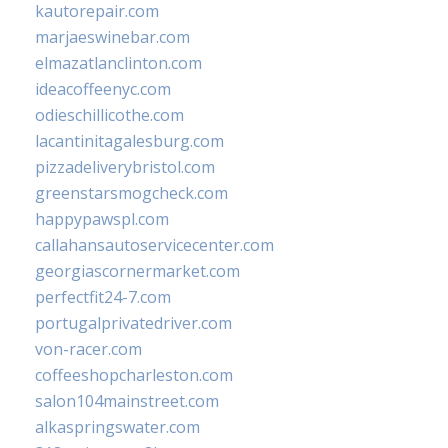
kautorepair.com
marjaeswinebar.com
elmazatlanclinton.com
ideacoffeenyc.com
odieschillicothe.com
lacantinitagalesburg.com
pizzadeliverybristol.com
greenstarsmogcheck.com
happypawspl.com
callahansautoservicecenter.com
georgiascornermarket.com
perfectfit24-7.com
portugalprivatedriver.com
von-racer.com
coffeeshopcharleston.com
salon104mainstreet.com
alkaspringswater.com