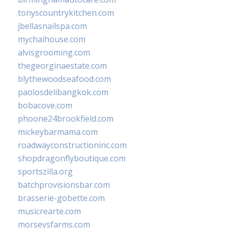
tonyscountrykitchen.com
jbellasnailspa.com
mychaihouse.com
alvisgrooming.com
thegeorginaestate.com
blythewoodseafood.com
paolosdelibangkok.com
bobacove.com
phoone24brookfield.com
mickeybarmama.com
roadwayconstructioninc.com
shopdragonflyboutique.com
sportszilla.org
batchprovisionsbar.com
brasserie-gobette.com
musicrearte.com
morseysfarms.com