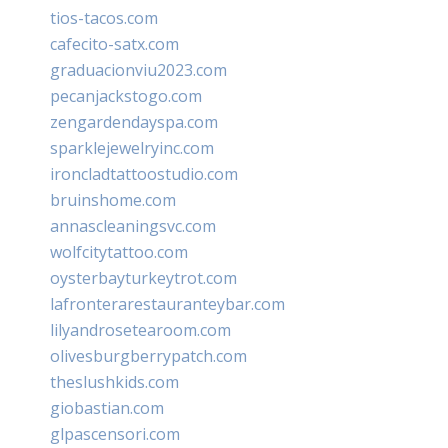
tios-tacos.com
cafecito-satx.com
graduacionviu2023.com
pecanjackstogo.com
zengardendayspa.com
sparklejewelryinc.com
ironcladtattoostudio.com
bruinshome.com
annascleaningsvc.com
wolfcitytattoo.com
oysterbayturkeytrot.com
lafronterarestauranteybar.com
lilyandrosetearoom.com
olivesburgberrypatch.com
theslushkids.com
giobastian.com
glpascensori.com