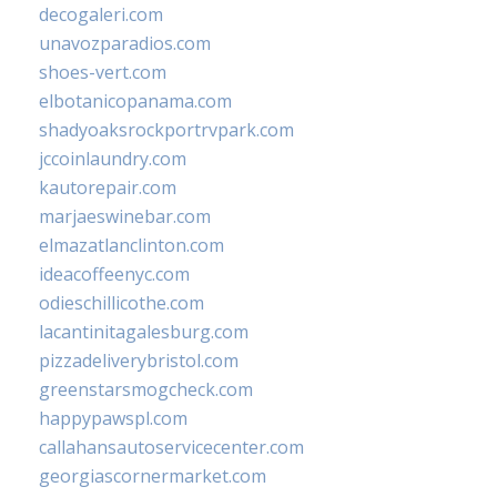
decogaleri.com
unavozparadios.com
shoes-vert.com
elbotanicopanama.com
shadyoaksrockportrvpark.com
jccoinlaundry.com
kautorepair.com
marjaeswinebar.com
elmazatlanclinton.com
ideacoffeenyc.com
odieschillicothe.com
lacantinitagalesburg.com
pizzadeliverybristol.com
greenstarsmogcheck.com
happypawspl.com
callahansautoservicecenter.com
georgiascornermarket.com