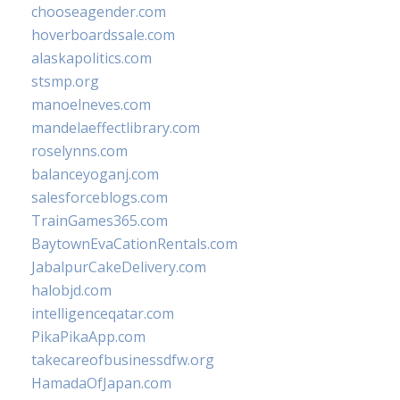
chooseagender.com
hoverboardssale.com
alaskapolitics.com
stsmp.org
manoelneves.com
mandelaeffectlibrary.com
roselynns.com
balanceyoganj.com
salesforceblogs.com
TrainGames365.com
BaytownEvaCationRentals.com
JabalpurCakeDelivery.com
halobjd.com
intelligenceqatar.com
PikaPikaApp.com
takecareofbusinessdfw.org
HamadaOfJapan.com