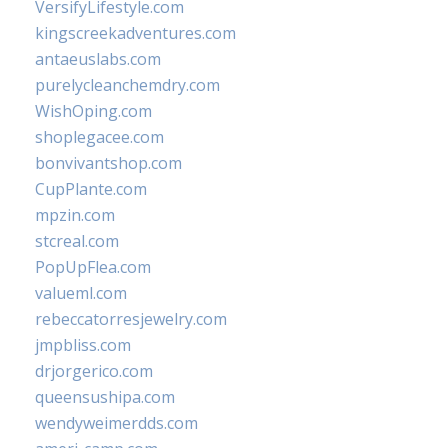
VersifyLifestyle.com
kingscreekadventures.com
antaeuslabs.com
purelycleanchemdry.com
WishOping.com
shoplegacee.com
bonvivantshop.com
CupPlante.com
mpzin.com
stcreal.com
PopUpFlea.com
valueml.com
rebeccatorresjewelry.com
jmpbliss.com
drjorgerico.com
queensushipa.com
wendyweimerdds.com