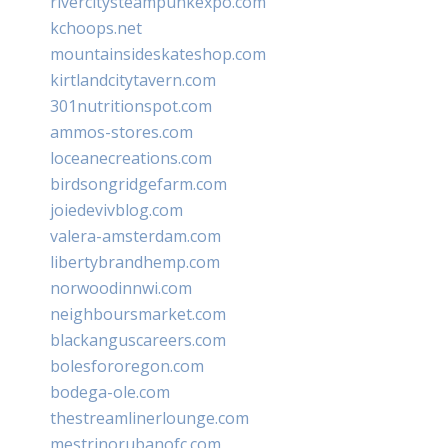
rivercitysteampunkexpo.com
kchoops.net
mountainsideskateshop.com
kirtlandcitytavern.com
301nutritionspot.com
ammos-stores.com
loceanecreations.com
birdsongridgefarm.com
joiedevivblog.com
valera-amsterdam.com
libertybrandhemp.com
norwoodinnwi.com
neighboursmarket.com
blackanguscareers.com
bolesfororegon.com
bodega-ole.com
thestreamlinerlounge.com
mestrinorubanofc.com