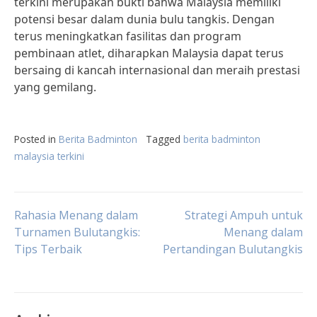
terkini merupakan bukti bahwa Malaysia memiliki
potensi besar dalam dunia bulu tangkis. Dengan
terus meningkatkan fasilitas dan program
pembinaan atlet, diharapkan Malaysia dapat terus
bersaing di kancah internasional dan meraih prestasi
yang gemilang.
Posted in
Berita Badminton
Tagged
berita badminton
malaysia terkini
Post
Rahasia Menang dalam
Strategi Ampuh untuk
Turnamen Bulutangkis:
Menang dalam
Tips Terbaik
Pertandingan Bulutangkis
navigation