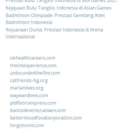
Prestasi Bulu Tangkis Indonesia di SEA Games 2021
Kejayaan Bulu Tangkis Indonesia di Asian Games
Badminton Olimpiade: Prestasi Gemilang Atlet
Badminton Indonesia
Kejuaraan Dunia: Prestasi Indonesia di Arena
Internasional
okhealthcareers.com
theintexperience.com
unboundedthefilm.com
catfriends-bg.org
marianlives.org
waywardtees.com
pidfloorsexpress.com
bancodevenezuelaen.com
bettermoodfoodcorporation.com
hingstonnt.com