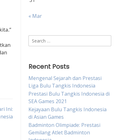
31
« Mar
ita.”
Search
atkan
for:
dan
Recent Posts
Mengenal Sejarah dan Prestasi
Liga Bulu Tangkis Indonesia
Prestasi Bulu Tangkis Indonesia di
SEA Games 2021
i Ini:
Kejayaan Bulu Tangkis Indonesia
nesia
di Asian Games
Badminton Olimpiade: Prestasi
Gemilang Atlet Badminton