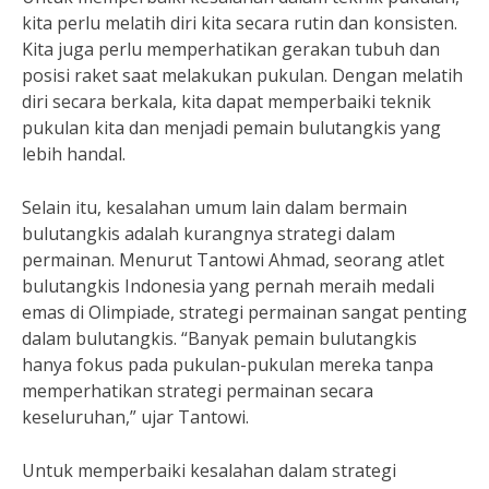
kita perlu melatih diri kita secara rutin dan konsisten.
Kita juga perlu memperhatikan gerakan tubuh dan
posisi raket saat melakukan pukulan. Dengan melatih
diri secara berkala, kita dapat memperbaiki teknik
pukulan kita dan menjadi pemain bulutangkis yang
lebih handal.
Selain itu, kesalahan umum lain dalam bermain
bulutangkis adalah kurangnya strategi dalam
permainan. Menurut Tantowi Ahmad, seorang atlet
bulutangkis Indonesia yang pernah meraih medali
emas di Olimpiade, strategi permainan sangat penting
dalam bulutangkis. “Banyak pemain bulutangkis
hanya fokus pada pukulan-pukulan mereka tanpa
memperhatikan strategi permainan secara
keseluruhan,” ujar Tantowi.
Untuk memperbaiki kesalahan dalam strategi