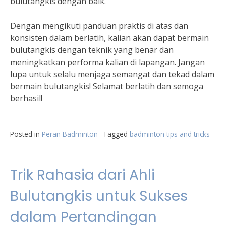
bulutangkis dengan baik.”
Dengan mengikuti panduan praktis di atas dan
konsisten dalam berlatih, kalian akan dapat bermain
bulutangkis dengan teknik yang benar dan
meningkatkan performa kalian di lapangan. Jangan
lupa untuk selalu menjaga semangat dan tekad dalam
bermain bulutangkis! Selamat berlatih dan semoga
berhasil!
Posted in
Peran Badminton
Tagged
badminton tips and tricks
Trik Rahasia dari Ahli
Bulutangkis untuk Sukses
dalam Pertandingan