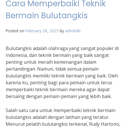
Cara Memperbaiki Teknik
Bermain Bulutangkis
Posted on
February 28, 2025
by
adminlib
Bulutangkis adalah olahraga yang sangat populer di
Indonesia, dan teknik bermain yang baik sangat
penting untuk meraih kemenangan dalam
pertandingan. Namun, tidak semua pemain
bulutangkis memiliki teknik bermain yang baik. Oleh
karena itu, penting bagi para pemain untuk terus
memperbaiki teknik bermain mereka agar dapat
bersaing dengan pemain-pemain yang lebih baik.
Salah satu cara untuk memperbaiki teknik bermain
bulutangkis adalah dengan latihan yang teratur.
Menurut pelatih bulutangkis terkenal, Rudy Hartono,