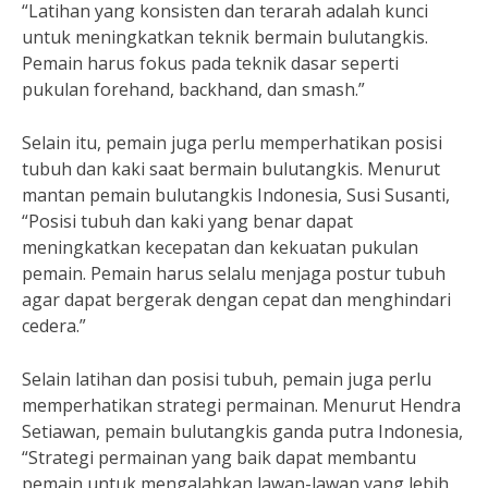
“Latihan yang konsisten dan terarah adalah kunci
untuk meningkatkan teknik bermain bulutangkis.
Pemain harus fokus pada teknik dasar seperti
pukulan forehand, backhand, dan smash.”
Selain itu, pemain juga perlu memperhatikan posisi
tubuh dan kaki saat bermain bulutangkis. Menurut
mantan pemain bulutangkis Indonesia, Susi Susanti,
“Posisi tubuh dan kaki yang benar dapat
meningkatkan kecepatan dan kekuatan pukulan
pemain. Pemain harus selalu menjaga postur tubuh
agar dapat bergerak dengan cepat dan menghindari
cedera.”
Selain latihan dan posisi tubuh, pemain juga perlu
memperhatikan strategi permainan. Menurut Hendra
Setiawan, pemain bulutangkis ganda putra Indonesia,
“Strategi permainan yang baik dapat membantu
pemain untuk mengalahkan lawan-lawan yang lebih