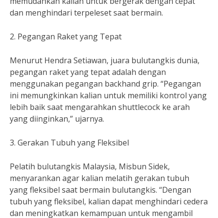
memudahkan kalian untuk bergerak dengan cepat
dan menghindari terpeleset saat bermain.
2. Pegangan Raket yang Tepat
Menurut Hendra Setiawan, juara bulutangkis dunia,
pegangan raket yang tepat adalah dengan
menggunakan pegangan backhand grip. “Pegangan
ini memungkinkan kalian untuk memiliki kontrol yang
lebih baik saat mengarahkan shuttlecock ke arah
yang diinginkan,” ujarnya.
3. Gerakan Tubuh yang Fleksibel
Pelatih bulutangkis Malaysia, Misbun Sidek,
menyarankan agar kalian melatih gerakan tubuh
yang fleksibel saat bermain bulutangkis. “Dengan
tubuh yang fleksibel, kalian dapat menghindari cedera
dan meningkatkan kemampuan untuk mengambil