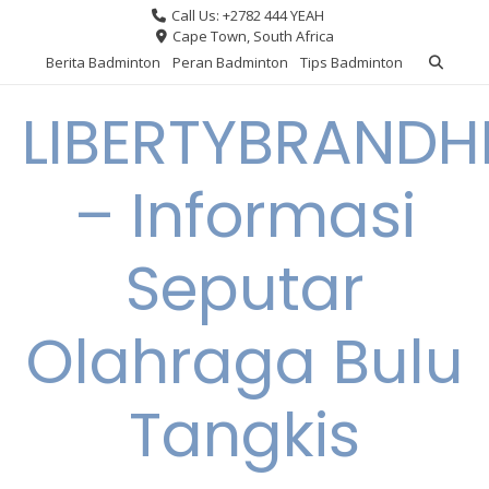
Skip
Call Us: +2782 444 YEAH
to
Cape Town, South Africa
content
Berita Badminton
Peran Badminton
Tips Badminton
LIBERTYBRAND
– Informasi
Seputar
Olahraga Bulu
Tangkis