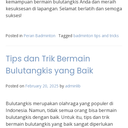
kemampuan bermain bulutangkis Anda dan meraih
kesuksesan di lapangan. Selamat berlatih dan semoga
sukses!
Posted in
Peran Badminton
Tagged
badminton tips and tricks
Tips dan Trik Bermain
Bulutangkis yang Baik
Posted on
February 20, 2025
by
adminlib
Bulutangkis merupakan olahraga yang populer di
Indonesia. Namun, tidak semua orang bisa bermain
bulutangkis dengan baik. Untuk itu, tips dan trik
bermain bulutangkis yang baik sangat diperlukan