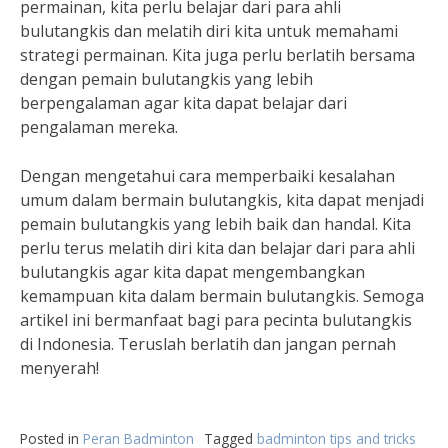
permainan, kita perlu belajar dari para ahli
bulutangkis dan melatih diri kita untuk memahami
strategi permainan. Kita juga perlu berlatih bersama
dengan pemain bulutangkis yang lebih
berpengalaman agar kita dapat belajar dari
pengalaman mereka.
Dengan mengetahui cara memperbaiki kesalahan
umum dalam bermain bulutangkis, kita dapat menjadi
pemain bulutangkis yang lebih baik dan handal. Kita
perlu terus melatih diri kita dan belajar dari para ahli
bulutangkis agar kita dapat mengembangkan
kemampuan kita dalam bermain bulutangkis. Semoga
artikel ini bermanfaat bagi para pecinta bulutangkis
di Indonesia. Teruslah berlatih dan jangan pernah
menyerah!
Posted in
Peran Badminton
Tagged
badminton tips and tricks