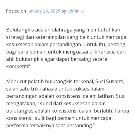
Posted on
January 26, 2025
by
adminlib
Bulutangkis adalah olahraga yang membutuhkan
strategi dan keterampilan yang baik untuk mencapai
kesuksesan dalam pertandingan. Untuk itu, penting
bagi para pemain untuk menguasai trik rahasia dari
ahli bulutangkis agar dapat bersaing secara
kompetitif.
Menurut pelatih bulutangkis terkenal, Susi Susanti,
salah satu trik rahasia untuk sukses dalam
pertandingan adalah konsistensi dalam latihan. Susi
mengatakan, “Kunci dari kesuksesan dalam
bulutangkis adalah konsistensi dalam berlatih. Tanpa
konsistensi, sulit bagi pemain untuk mencapai
performa terbaiknya saat bertanding.”