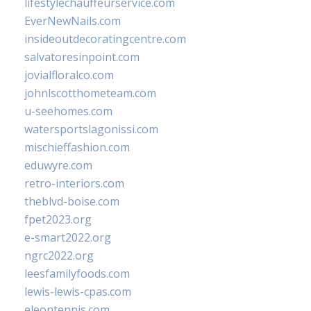
lifestylechauffeurservice.com
EverNewNails.com
insideoutdecoratingcentre.com
salvatoresinpoint.com
jovialfloralco.com
johnlscotthometeam.com
u-seehomes.com
watersportslagonissi.com
mischieffashion.com
eduwyre.com
retro-interiors.com
theblvd-boise.com
fpet2023.org
e-smart2022.org
ngrc2022.org
leesfamilyfoods.com
lewis-lewis-cpas.com
eleontennis.com