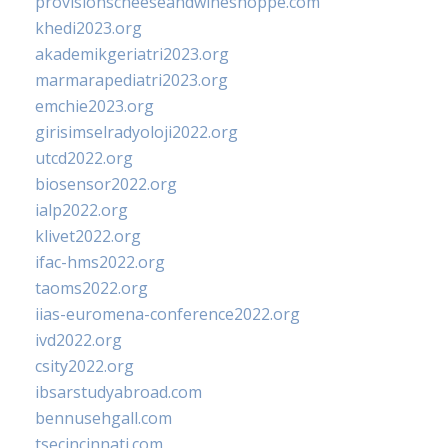
provisionscheeseandwineshoppe.com
khedi2023.org
akademikgeriatri2023.org
marmarapediatri2023.org
emchie2023.org
girisimselradyoloji2022.org
utcd2022.org
biosensor2022.org
ialp2022.org
klivet2022.org
ifac-hms2022.org
taoms2022.org
iias-euromena-conference2022.org
ivd2022.org
csity2022.org
ibsarstudyabroad.com
bennusehgall.com
tsecincinnati.com