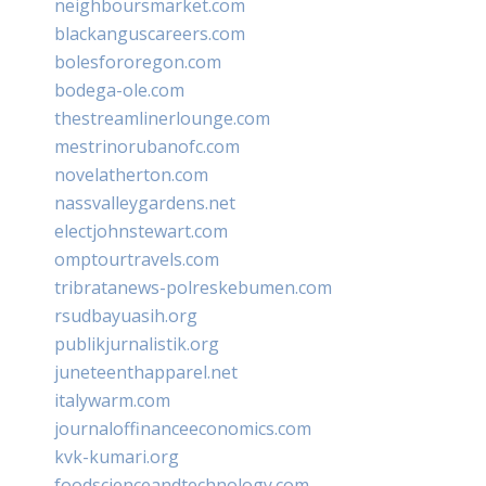
neighboursmarket.com
blackanguscareers.com
bolesfororegon.com
bodega-ole.com
thestreamlinerlounge.com
mestrinorubanofc.com
novelatherton.com
nassvalleygardens.net
electjohnstewart.com
omptourtravels.com
tribratanews-polreskebumen.com
rsudbayuasih.org
publikjurnalistik.org
juneteenthapparel.net
italywarm.com
journaloffinanceeconomics.com
kvk-kumari.org
foodscienceandtechnology.com