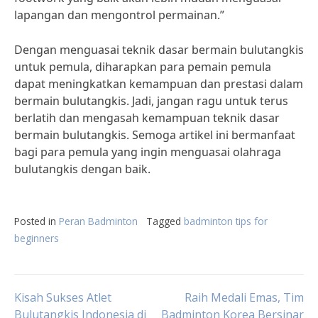
lapangan dan mengontrol permainan.”
Dengan menguasai teknik dasar bermain bulutangkis
untuk pemula, diharapkan para pemain pemula
dapat meningkatkan kemampuan dan prestasi dalam
bermain bulutangkis. Jadi, jangan ragu untuk terus
berlatih dan mengasah kemampuan teknik dasar
bermain bulutangkis. Semoga artikel ini bermanfaat
bagi para pemula yang ingin menguasai olahraga
bulutangkis dengan baik.
Posted in
Peran Badminton
Tagged
badminton tips for
beginners
Post
Kisah Sukses Atlet
Raih Medali Emas, Tim
Bulutangkis Indonesia di
Badminton Korea Bersinar