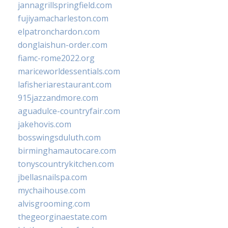
jannagrillspringfield.com
fujiyamacharleston.com
elpatronchardon.com
donglaishun-order.com
fiamc-rome2022.org
mariceworldessentials.com
lafisheriarestaurant.com
915jazzandmore.com
aguadulce-countryfair.com
jakehovis.com
bosswingsduluth.com
birminghamautocare.com
tonyscountrykitchen.com
jbellasnailspa.com
mychaihouse.com
alvisgrooming.com
thegeorginaestate.com