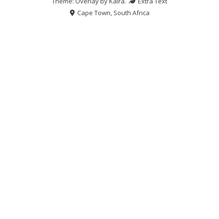
Theme: Overlay by
Kaira
.
Extra Text
Cape Town, South Africa