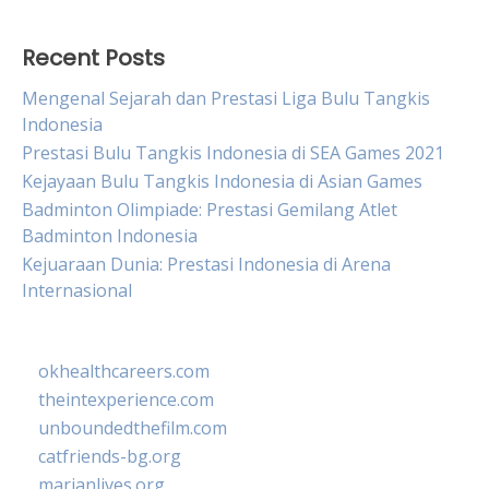
Recent Posts
Mengenal Sejarah dan Prestasi Liga Bulu Tangkis
Indonesia
Prestasi Bulu Tangkis Indonesia di SEA Games 2021
Kejayaan Bulu Tangkis Indonesia di Asian Games
Badminton Olimpiade: Prestasi Gemilang Atlet
Badminton Indonesia
Kejuaraan Dunia: Prestasi Indonesia di Arena
Internasional
okhealthcareers.com
theintexperience.com
unboundedthefilm.com
catfriends-bg.org
marianlives.org