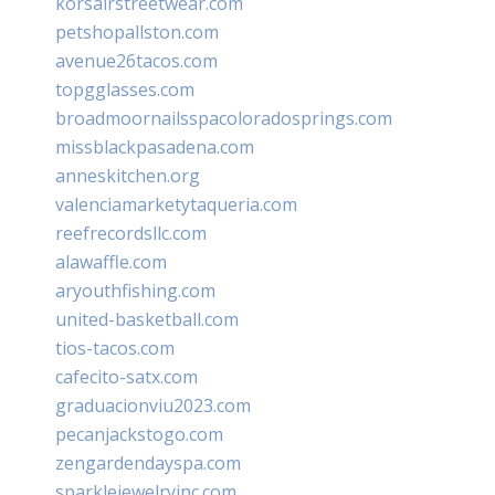
korsairstreetwear.com
petshopallston.com
avenue26tacos.com
topgglasses.com
broadmoornailsspacoloradosprings.com
missblackpasadena.com
anneskitchen.org
valenciamarketytaqueria.com
reefrecordsllc.com
alawaffle.com
aryouthfishing.com
united-basketball.com
tios-tacos.com
cafecito-satx.com
graduacionviu2023.com
pecanjackstogo.com
zengardendayspa.com
sparklejewelryinc.com