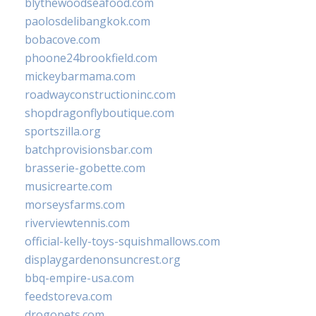
blythewoodseafood.com
paolosdelibangkok.com
bobacove.com
phoone24brookfield.com
mickeybarmama.com
roadwayconstructioninc.com
shopdragonflyboutique.com
sportszilla.org
batchprovisionsbar.com
brasserie-gobette.com
musicrearte.com
morseysfarms.com
riverviewtennis.com
official-kelly-toys-squishmallows.com
displaygardenonsuncrest.org
bbq-empire-usa.com
feedstoreva.com
drogopets.com