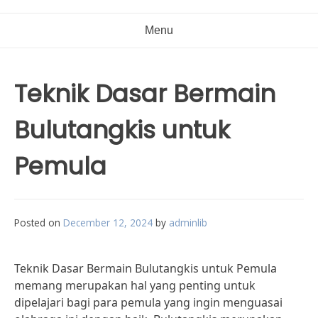
Menu
Teknik Dasar Bermain
Bulutangkis untuk
Pemula
Posted on
December 12, 2024
by
adminlib
Teknik Dasar Bermain Bulutangkis untuk Pemula
memang merupakan hal yang penting untuk
dipelajari bagi para pemula yang ingin menguasai