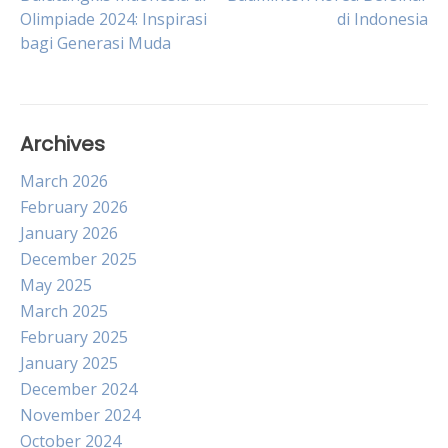
Olimpiade 2024: Inspirasi
di Indonesia
navigation
bagi Generasi Muda
Archives
March 2026
February 2026
January 2026
December 2025
May 2025
March 2025
February 2025
January 2025
December 2024
November 2024
October 2024