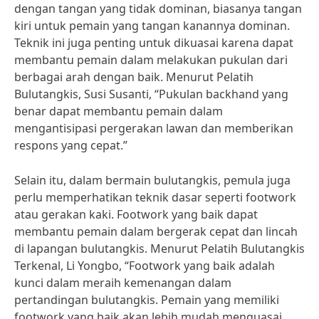
dengan tangan yang tidak dominan, biasanya tangan
kiri untuk pemain yang tangan kanannya dominan.
Teknik ini juga penting untuk dikuasai karena dapat
membantu pemain dalam melakukan pukulan dari
berbagai arah dengan baik. Menurut Pelatih
Bulutangkis, Susi Susanti, “Pukulan backhand yang
benar dapat membantu pemain dalam
mengantisipasi pergerakan lawan dan memberikan
respons yang cepat.”
Selain itu, dalam bermain bulutangkis, pemula juga
perlu memperhatikan teknik dasar seperti footwork
atau gerakan kaki. Footwork yang baik dapat
membantu pemain dalam bergerak cepat dan lincah
di lapangan bulutangkis. Menurut Pelatih Bulutangkis
Terkenal, Li Yongbo, “Footwork yang baik adalah
kunci dalam meraih kemenangan dalam
pertandingan bulutangkis. Pemain yang memiliki
footwork yang baik akan lebih mudah menguasai