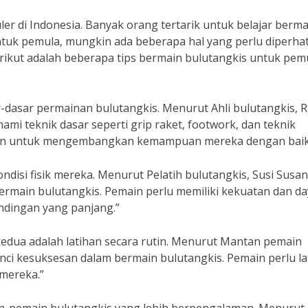
er di Indonesia. Banyak orang tertarik untuk belajar berma
tuk pemula, mungkin ada beberapa hal yang perlu diperha
rikut adalah beberapa tips bermain bulutangkis untuk pemu
dasar permainan bulutangkis. Menurut Ahli bulutangkis, 
i teknik dasar seperti grip raket, footwork, dan teknik
ain untuk mengembangkan kemampuan mereka dengan baik
disi fisik mereka. Menurut Pelatih bulutangkis, Susi Susant
bermain bulutangkis. Pemain perlu memiliki kekuatan dan d
ndingan yang panjang.”
edua adalah latihan secara rutin. Menurut Mantan pemain
unci kesuksesan dalam bermain bulutangkis. Pemain perlu la
mereka.”