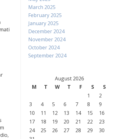
March 2025
February 2025
n
January 2025
mati
December 2024
November 2024
October 2024
September 2024
ar
August 2026
M
T
W
T
F
S
S
1
2
3
4
5
6
7
8
9
10
11
12
13
14
15
16
s
17
18
19
20
21
22
23
am
24
25
26
27
28
29
30
dio,