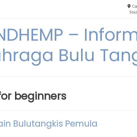
Ca
Sout
NDHEMP – Inform
hraga Bulu Tan
for beginners
ain Bulutangkis Pemula