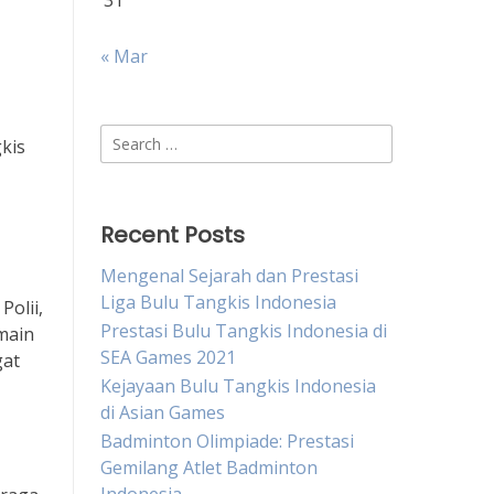
31
« Mar
Search
kis
for:
Recent Posts
Mengenal Sejarah dan Prestasi
Liga Bulu Tangkis Indonesia
olii,
Prestasi Bulu Tangkis Indonesia di
main
SEA Games 2021
gat
Kejayaan Bulu Tangkis Indonesia
di Asian Games
Badminton Olimpiade: Prestasi
Gemilang Atlet Badminton