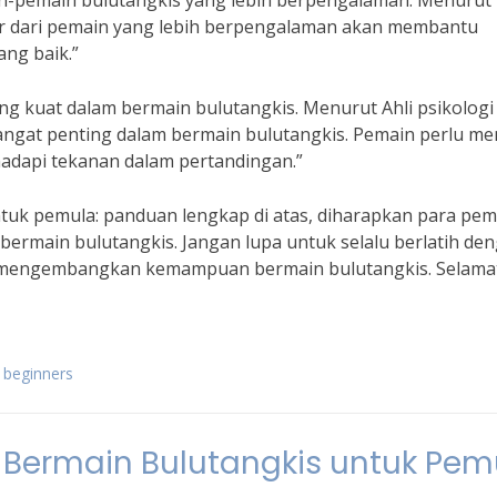
main-pemain bulutangkis yang lebih berpengalaman. Menurut
ajar dari pemain yang lebih berpengalaman akan membantu
ng baik.”
ang kuat dalam bermain bulutangkis. Menurut Ahli psikologi
angat penting dalam bermain bulutangkis. Pemain perlu mem
adapi tekanan dalam pertandingan.”
tuk pemula: panduan lengkap di atas, diharapkan para pem
rmain bulutangkis. Jangan lupa untuk selalu berlatih de
 mengembangkan kemampuan bermain bulutangkis. Selama
 beginners
Bermain Bulutangkis untuk Pem