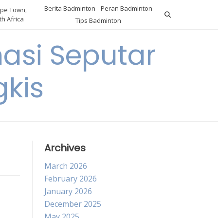
Berita Badminton
Peran Badminton
pe Town,
h Africa
Tips Badminton
asi Seputar
gkis
Archives
March 2026
February 2026
January 2026
December 2025
May 2025