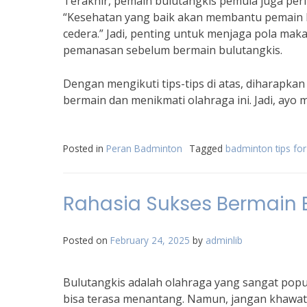
Terakhir, pemain bulutangkis pemula juga perl
“Kesehatan yang baik akan membantu pemain 
cedera.” Jadi, penting untuk menjaga pola maka
pemanasan sebelum bermain bulutangkis.
Dengan mengikuti tips-tips di atas, diharap
bermain dan menikmati olahraga ini. Jadi, ayo 
Posted in
Peran Badminton
Tagged
badminton tips for
Rahasia Sukses Bermain 
Posted on
February 24, 2025
by
adminlib
Bulutangkis adalah olahraga yang sangat popu
bisa terasa menantang. Namun, jangan khawati