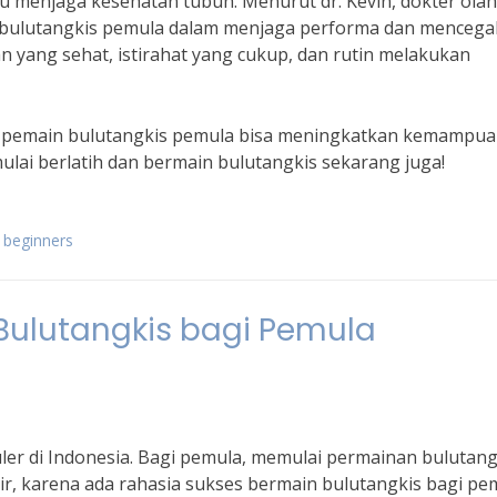
u menjaga kesehatan tubuh. Menurut dr. Kevin, dokter olah
bulutangkis pemula dalam menjaga performa dan mencega
n yang sehat, istirahat yang cukup, dan rutin melakukan
kan pemain bulutangkis pemula bisa meningkatkan kemampu
mulai berlatih dan bermain bulutangkis sekarang juga!
 beginners
Bulutangkis bagi Pemula
ler di Indonesia. Bagi pemula, memulai permainan bulutang
r, karena ada rahasia sukses bermain bulutangkis bagi pe