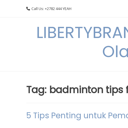
Skip
Call Us: +2782 444 YEAH
to
content
LIBERTYBRA
Ola
Tag:
badminton tips 
5 Tips Penting untuk Pem