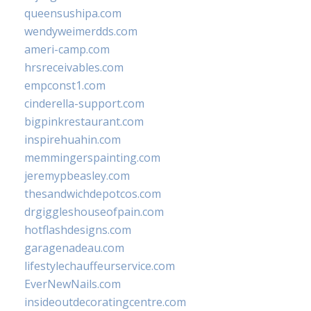
queensushipa.com
wendyweimerdds.com
ameri-camp.com
hrsreceivables.com
empconst1.com
cinderella-support.com
bigpinkrestaurant.com
inspirehuahin.com
memmingerspainting.com
jeremypbeasley.com
thesandwichdepotcos.com
drgiggleshouseofpain.com
hotflashdesigns.com
garagenadeau.com
lifestylechauffeurservice.com
EverNewNails.com
insideoutdecoratingcentre.com