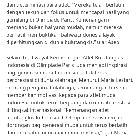
dan determinasi para atlet. “Mereka telah berlatih
dengan tekun dan fokus untuk mencapai hasil yang
gemilang di Olimpiade Paris. Kemenangan ini
memang bukan hal yang mudah, namun mereka
berhasil membuktikan bahwa Indonesia layak
diperhitungkan di dunia bulutangkis,” ujar Asep.
Selain itu, Riwayat Kemenangan Atlet Bulutangkis
Indonesia di Olimpiade Paris juga menjadi inspirasi
bagi generasi muda Indonesia untuk terus
berprestasi di dunia olahraga. Menurut Maria Lestari,
seorang pengamat olahraga, kemenangan tersebut
memberikan motivasi kepada para atlet muda
Indonesia untuk terus berjuang dan meraih prestasi
di tingkat internasional. “Kemenangan atlet
bulutangkis Indonesia di Olimpiade Paris menjadi
dorongan bagi generasi muda untuk terus berlatih
dan berusaha mencapai mimpi mereka,” ujar Maria.