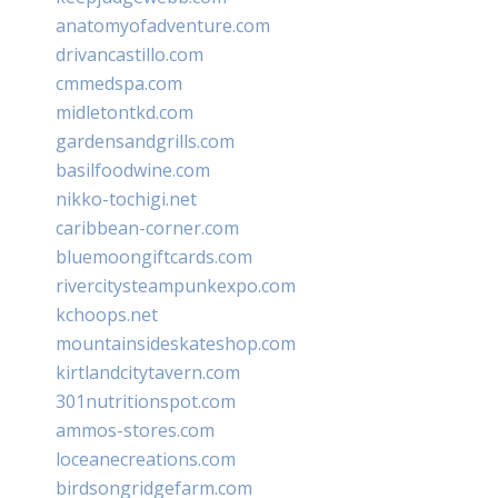
anatomyofadventure.com
drivancastillo.com
cmmedspa.com
midletontkd.com
gardensandgrills.com
basilfoodwine.com
nikko-tochigi.net
caribbean-corner.com
bluemoongiftcards.com
rivercitysteampunkexpo.com
kchoops.net
mountainsideskateshop.com
kirtlandcitytavern.com
301nutritionspot.com
ammos-stores.com
loceanecreations.com
birdsongridgefarm.com