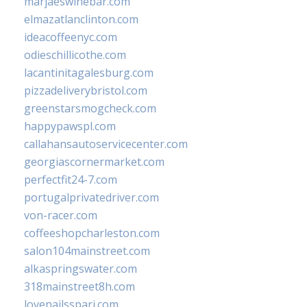
marjaeswinebar.com
elmazatlanclinton.com
ideacoffeenyc.com
odieschillicothe.com
lacantinitagalesburg.com
pizzadeliverybristol.com
greenstarsmogcheck.com
happypawspl.com
callahansautoservicecenter.com
georgiascornermarket.com
perfectfit24-7.com
portugalprivatedriver.com
von-racer.com
coffeeshopcharleston.com
salon104mainstreet.com
alkaspringswater.com
318mainstreet8h.com
lovenailsspari.com