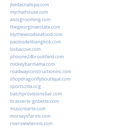
jbellasnailspa.com
mychaihouse.com
alvisgrooming.com
thegeorginaestate.com
blythewoodseafood.com
paolosdelibangkok.com
bobacove.com
phoone24brookfield.com
mickeybarmama.com
roadwayconstructioninc.com
shopdragonflyboutique.com
sportszilla.org
batchprovisionsbar.com
brasserie-gobette.com
musicrearte.com
morseysfarms.com
riverviewtennis.com