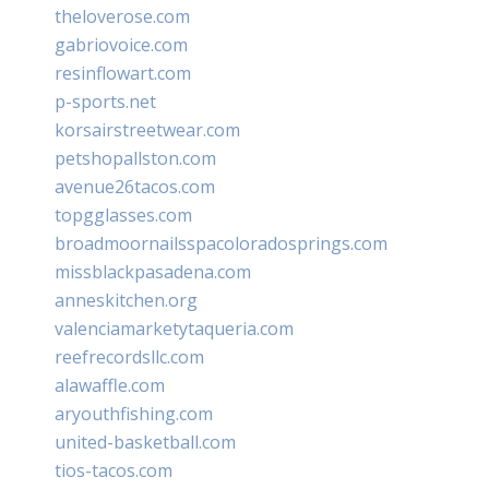
theloverose.com
gabriovoice.com
resinflowart.com
p-sports.net
korsairstreetwear.com
petshopallston.com
avenue26tacos.com
topgglasses.com
broadmoornailsspacoloradosprings.com
missblackpasadena.com
anneskitchen.org
valenciamarketytaqueria.com
reefrecordsllc.com
alawaffle.com
aryouthfishing.com
united-basketball.com
tios-tacos.com