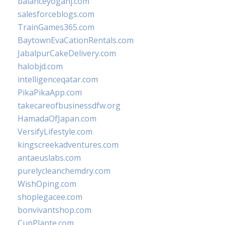
balanceyoganj.com
salesforceblogs.com
TrainGames365.com
BaytownEvaCationRentals.com
JabalpurCakeDelivery.com
halobjd.com
intelligenceqatar.com
PikaPikaApp.com
takecareofbusinessdfw.org
HamadaOfJapan.com
VersifyLifestyle.com
kingscreekadventures.com
antaeuslabs.com
purelycleanchemdry.com
WishOping.com
shoplegacee.com
bonvivantshop.com
CupPlante.com