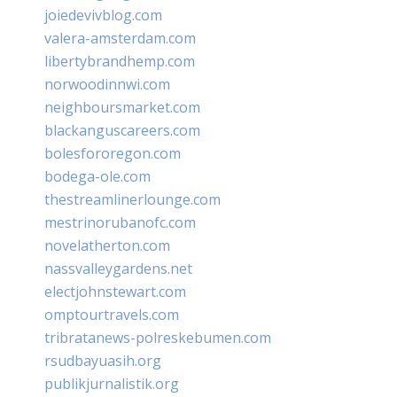
joiedevivblog.com
valera-amsterdam.com
libertybrandhemp.com
norwoodinnwi.com
neighboursmarket.com
blackanguscareers.com
bolesfororegon.com
bodega-ole.com
thestreamlinerlounge.com
mestrinorubanofc.com
novelatherton.com
nassvalleygardens.net
electjohnstewart.com
omptourtravels.com
tribratanews-polreskebumen.com
rsudbayuasih.org
publikjurnalistik.org