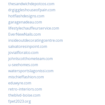
thesandwichdepotcos.com
drgiggleshouseofpain.com
hotflashdesigns.com
garagenadeau.com
lifestylechauffeurservice.com
EverNewNails.com
insideoutdecoratingcentre.com
salvatoresinpoint.com
jovialfloralco.com
johnlscotthometeam.com
u-seehomes.com
watersportslagonissi.com
mischieffashion.com
eduwyre.com
retro-interiors.com
theblvd-boise.com
fpet2023.org