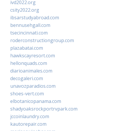
ivd2022.org
csity2022.org
ibsarstudyabroad.com
bennusehgall.com
tsecincinnati.com
roderconstructiongroup.com
plazabatai.com
hawkscayresort.com
hellonquads.com
diarioanimales.com
decogaleri.com
unavozparadios.com
shoes-vert.com
elbotanicopanama.com
shadyoaksrockportrvpark.com
jccoinlaundry.com
kautorepair.com