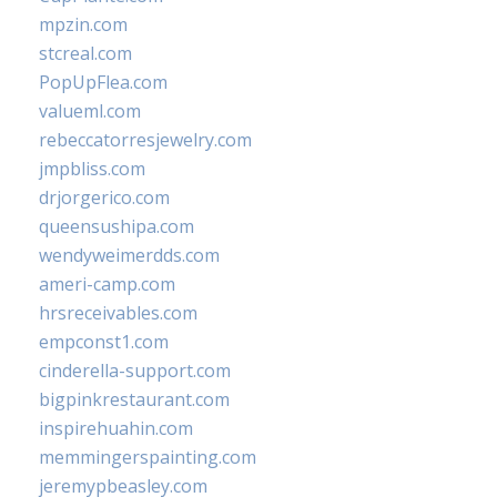
mpzin.com
stcreal.com
PopUpFlea.com
valueml.com
rebeccatorresjewelry.com
jmpbliss.com
drjorgerico.com
queensushipa.com
wendyweimerdds.com
ameri-camp.com
hrsreceivables.com
empconst1.com
cinderella-support.com
bigpinkrestaurant.com
inspirehuahin.com
memmingerspainting.com
jeremypbeasley.com