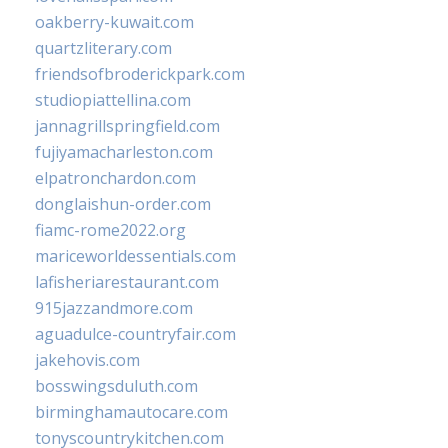
oakberry-kuwait.com
quartzliterary.com
friendsofbroderickpark.com
studiopiattellina.com
jannagrillspringfield.com
fujiyamacharleston.com
elpatronchardon.com
donglaishun-order.com
fiamc-rome2022.org
mariceworldessentials.com
lafisheriarestaurant.com
915jazzandmore.com
aguadulce-countryfair.com
jakehovis.com
bosswingsduluth.com
birminghamautocare.com
tonyscountrykitchen.com