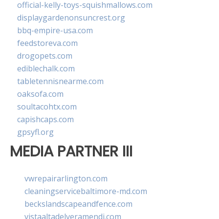
official-kelly-toys-squishmallows.com
displaygardenonsuncrest.org
bbq-empire-usa.com
feedstoreva.com
drogopets.com
ediblechalk.com
tabletennisnearme.com
oaksofa.com
soultacohtx.com
capishcaps.com
gpsyfl.org
MEDIA PARTNER III
vwrepairarlington.com
cleaningservicebaltimore-md.com
beckslandscapeandfence.com
vistaaltadelveramendi.com