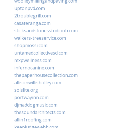
woolleymillingandpaving.com
uptonpvd.com
2troublegrill.com
casateranga.com
sticksandstonesstudiooh.com
walkers-treeservice.com
shopmossi.com
untamedcollectivesd.com
mxpwellness.com
infernocanine.com
thepaperhousecollection.com
allisonwillisholley.com
solslite.org
portwayinn.com
djmaddogmusic.com
thesoundarchitects.com
allin1roofing.com
keepjudgewebb.com