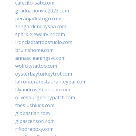
cafecito-satx.com
graduacionviu2023.com
pecanjackstogo.com
zengardendayspa.com
sparklejewelryinc.com
ironcladtattoostudio.com
bruinshome.com
annascleaningsvc.com
wolfcitytattoo.com
oysterbayturkeytrot.com
lafronterarestauranteybar.com
lilyandrosetearoom.com
olivesburgberrypatch.com
theslushkids.com
giobastian.com
glpascensori.com
rifloorepoxy.com