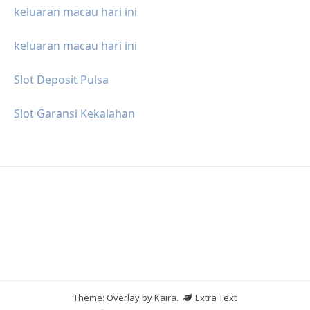
keluaran macau hari ini
keluaran macau hari ini
Slot Deposit Pulsa
Slot Garansi Kekalahan
Theme: Overlay by
Kaira
.
Extra Text