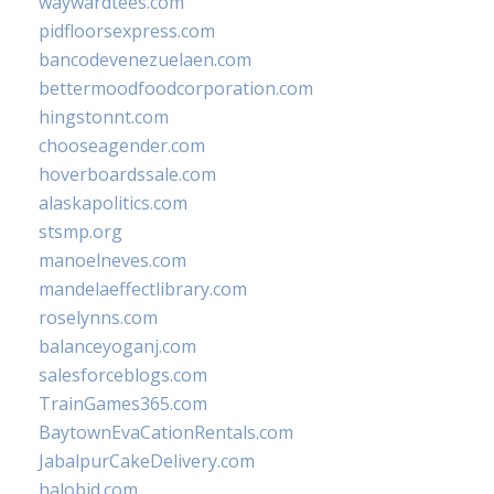
waywardtees.com
pidfloorsexpress.com
bancodevenezuelaen.com
bettermoodfoodcorporation.com
hingstonnt.com
chooseagender.com
hoverboardssale.com
alaskapolitics.com
stsmp.org
manoelneves.com
mandelaeffectlibrary.com
roselynns.com
balanceyoganj.com
salesforceblogs.com
TrainGames365.com
BaytownEvaCationRentals.com
JabalpurCakeDelivery.com
halobjd.com