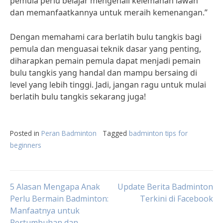
pemula perlu belajar mengenali kelemahan lawan
dan memanfaatkannya untuk meraih kemenangan.”
Dengan memahami cara berlatih bulu tangkis bagi
pemula dan menguasai teknik dasar yang penting,
diharapkan pemain pemula dapat menjadi pemain
bulu tangkis yang handal dan mampu bersaing di
level yang lebih tinggi. Jadi, jangan ragu untuk mulai
berlatih bulu tangkis sekarang juga!
Posted in
Peran Badminton
Tagged
badminton tips for
beginners
Post
5 Alasan Mengapa Anak
Update Berita Badminton
Perlu Bermain Badminton:
Terkini di Facebook
Manfaatnya untuk
navigation
Pertumbuhan dan