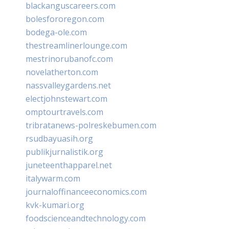
blackanguscareers.com
bolesfororegon.com
bodega-ole.com
thestreamlinerlounge.com
mestrinorubanofc.com
novelatherton.com
nassvalleygardens.net
electjohnstewart.com
omptourtravels.com
tribratanews-polreskebumen.com
rsudbayuasih.org
publikjurnalistik.org
juneteenthapparel.net
italywarm.com
journaloffinanceeconomics.com
kvk-kumari.org
foodscienceandtechnology.com