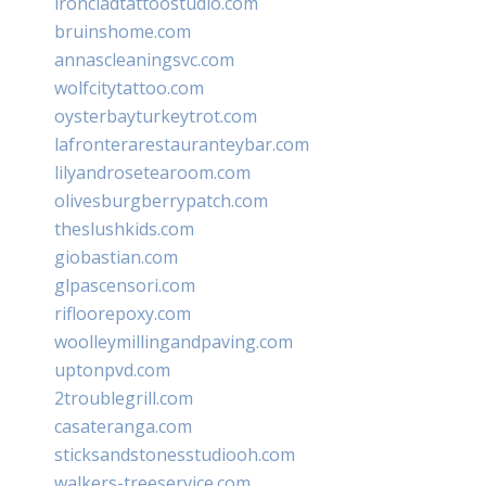
ironcladtattoostudio.com
bruinshome.com
annascleaningsvc.com
wolfcitytattoo.com
oysterbayturkeytrot.com
lafronterarestauranteybar.com
lilyandrosetearoom.com
olivesburgberrypatch.com
theslushkids.com
giobastian.com
glpascensori.com
rifloorepoxy.com
woolleymillingandpaving.com
uptonpvd.com
2troublegrill.com
casateranga.com
sticksandstonesstudiooh.com
walkers-treeservice.com