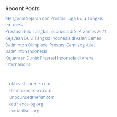
Recent Posts
Mengenal Sejarah dan Prestasi Liga Bulu Tangkis
Indonesia
Prestasi Bulu Tangkis Indonesia di SEA Games 2021
Kejayaan Bulu Tangkis Indonesia di Asian Games
Badminton Olimpiade: Prestasi Gemilang Atlet
Badminton Indonesia
Kejuaraan Dunia: Prestasi Indonesia di Arena
Internasional
okhealthcareers.com
theintexperience.com
unboundedthefilm.com
catfriends-bg.org
marianlives.org