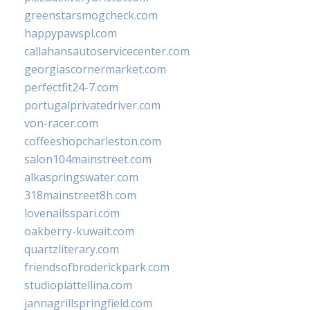
greenstarsmogcheck.com
happypawspl.com
callahansautoservicecenter.com
georgiascornermarket.com
perfectfit24-7.com
portugalprivatedriver.com
von-racer.com
coffeeshopcharleston.com
salon104mainstreet.com
alkaspringswater.com
318mainstreet8h.com
lovenailsspari.com
oakberry-kuwait.com
quartzliterary.com
friendsofbroderickpark.com
studiopiattellina.com
jannagrillspringfield.com