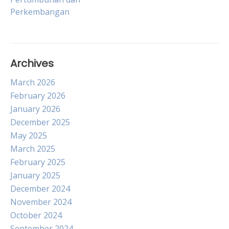
Perkembangan
Archives
March 2026
February 2026
January 2026
December 2025
May 2025
March 2025
February 2025
January 2025
December 2024
November 2024
October 2024
September 2024