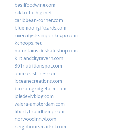
basilfoodwine.com
nikko-tochigi.net
caribbean-corner.com
bluemoongiftcards.com
rivercitysteampunkexpo.com
kchoops.net
mountainsideskateshop.com
kirtlandcitytavern.com
301nutritionspot.com
ammos-stores.com
loceanecreations.com
birdsongridgefarm.com
joiedevivblog.com
valera-amsterdam.com
libertybrandhemp.com
norwoodinnwi.com
neighboursmarket.com