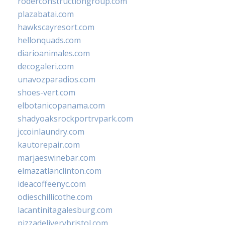
roderconstructiongroup.com
plazabatai.com
hawkscayresort.com
hellonquads.com
diarioanimales.com
decogaleri.com
unavozparadios.com
shoes-vert.com
elbotanicopanama.com
shadyoaksrockportrvpark.com
jccoinlaundry.com
kautorepair.com
marjaeswinebar.com
elmazatlanclinton.com
ideacoffeenyc.com
odieschillicothe.com
lacantinitagalesburg.com
pizzadeliverybristol.com