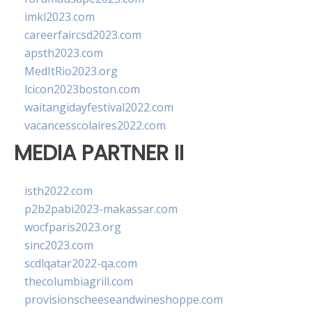
imkl2023.com
careerfaircsd2023.com
apsth2023.com
MedItRio2023.org
lcicon2023boston.com
waitangidayfestival2022.com
vacancesscolaires2022.com
MEDIA PARTNER II
isth2022.com
p2b2pabi2023-makassar.com
wocfparis2023.org
sinc2023.com
scdlqatar2022-qa.com
thecolumbiagrill.com
provisionscheeseandwineshoppe.com