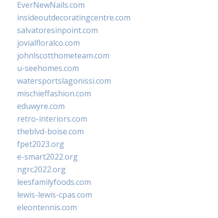
EverNewNails.com
insideoutdecoratingcentre.com
salvatoresinpoint.com
jovialfloralco.com
johnlscotthometeam.com
u-seehomes.com
watersportslagonissi.com
mischieffashion.com
eduwyre.com
retro-interiors.com
theblvd-boise.com
fpet2023.org
e-smart2022.org
ngrc2022.org
leesfamilyfoods.com
lewis-lewis-cpas.com
eleontennis.com