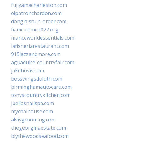
fujiyamacharleston.com
elpatronchardon.com
donglaishun-order.com
fiamc-rome2022.org
mariceworldessentials.com
lafisheriarestaurant.com
915jazzandmore.com
aguadulce-countryfair.com
jakehovis.com
bosswingsduluth.com
birminghamautocare.com
tonyscountrykitchen.com
jbellasnailspa.com
mychaihouse.com
alvisgrooming.com
thegeorginaestate.com
blythewoodseafood.com