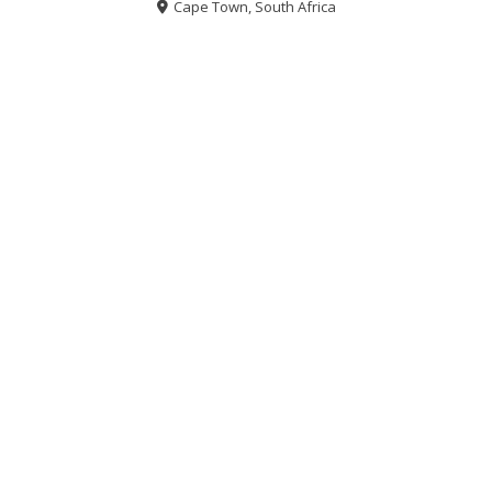
Cape Town, South Africa