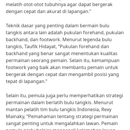
melatih otot-otot tubuhnya agar dapat bergerak
dengan cepat dan akurat di lapangan.”
Teknik dasar yang penting dalam bermain bulu
tangkis antara lain adalah pukulan forehand, pukulan
backhand, dan footwork. Menurut legenda bulu
tangkis, Taufik Hidayat, “Pukulan forehand dan
backhand yang benar sangat menentukan kualitas
permainan seorang pemain. Selain itu, kemampuan
footwork yang baik akan membantu pemain untuk
bergerak dengan cepat dan mengambil posisi yang
tepat di lapangan.”
Selain itu, pemula juga perlu memperhatikan strategi
permainan dalam berlatih bulu tangkis. Menurut
mantan pelatih tim bulu tangkis Indonesia, Rexy
Mainaky, “Pemahaman tentang strategi permainan
sangat penting untuk mengalahkan lawan. Pemain