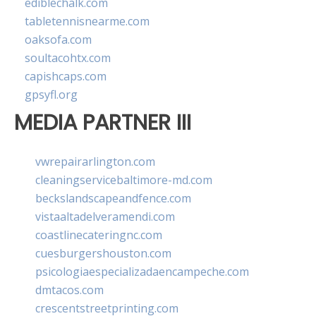
ediblechalk.com
tabletennisnearme.com
oaksofa.com
soultacohtx.com
capishcaps.com
gpsyfl.org
MEDIA PARTNER III
vwrepairarlington.com
cleaningservicebaltimore-md.com
beckslandscapeandfence.com
vistaaltadelveramendi.com
coastlinecateringnc.com
cuesburgershouston.com
psicologiaespecializadaencampeche.com
dmtacos.com
crescentstreetprinting.com