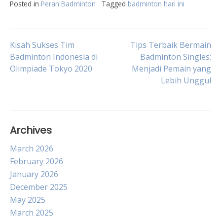
Posted in
Peran Badminton
Tagged
badminton hari ini
Post
Kisah Sukses Tim
Tips Terbaik Bermain
Badminton Indonesia di
Badminton Singles:
Olimpiade Tokyo 2020
Menjadi Pemain yang
navigation
Lebih Unggul
Archives
March 2026
February 2026
January 2026
December 2025
May 2025
March 2025