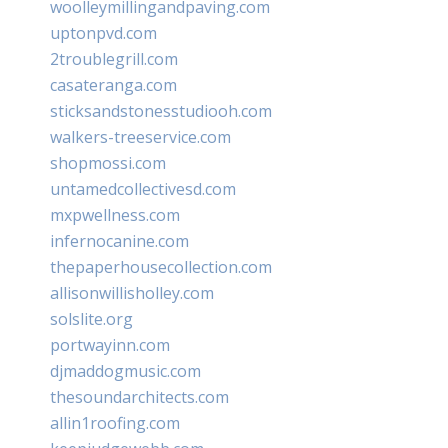
woolleymillingandpaving.com
uptonpvd.com
2troublegrill.com
casateranga.com
sticksandstonesstudiooh.com
walkers-treeservice.com
shopmossi.com
untamedcollectivesd.com
mxpwellness.com
infernocanine.com
thepaperhousecollection.com
allisonwillisholley.com
solslite.org
portwayinn.com
djmaddogmusic.com
thesoundarchitects.com
allin1roofing.com