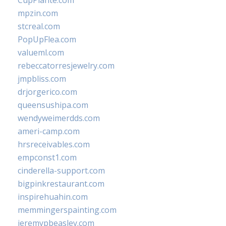
CupPlante.com
mpzin.com
stcreal.com
PopUpFlea.com
valueml.com
rebeccatorresjewelry.com
jmpbliss.com
drjorgerico.com
queensushipa.com
wendyweimerdds.com
ameri-camp.com
hrsreceivables.com
empconst1.com
cinderella-support.com
bigpinkrestaurant.com
inspirehuahin.com
memmingerspainting.com
jeremypbeasley.com