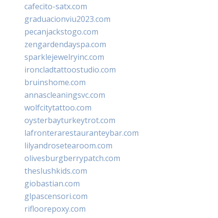
cafecito-satx.com
graduacionviu2023.com
pecanjackstogo.com
zengardendayspa.com
sparklejewelryinc.com
ironcladtattoostudio.com
bruinshome.com
annascleaningsvc.com
wolfcitytattoo.com
oysterbayturkeytrot.com
lafronterarestauranteybar.com
lilyandrosetearoom.com
olivesburgberrypatch.com
theslushkids.com
giobastian.com
glpascensori.com
rifloorepoxy.com