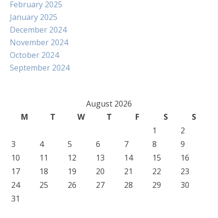
February 2025
January 2025
December 2024
November 2024
October 2024
September 2024
August 2026
M
T
W
T
F
S
S
1
2
3
4
5
6
7
8
9
10
11
12
13
14
15
16
17
18
19
20
21
22
23
24
25
26
27
28
29
30
31