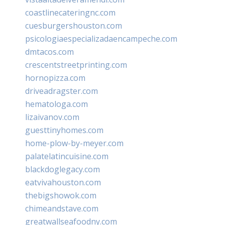
coastlinecateringnc.com
cuesburgershouston.com
psicologiaespecializadaencampeche.com
dmtacos.com
crescentstreetprinting.com
hornopizza.com
driveadragster.com
hematologa.com
lizaivanov.com
guesttinyhomes.com
home-plow-by-meyer.com
palatelatincuisine.com
blackdoglegacy.com
eatvivahouston.com
thebigshowok.com
chimeandstave.com
greatwallseafoodny.com