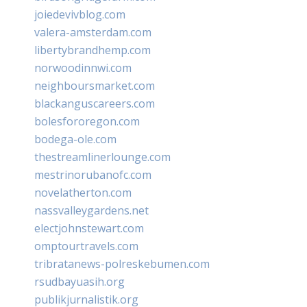
joiedevivblog.com
valera-amsterdam.com
libertybrandhemp.com
norwoodinnwi.com
neighboursmarket.com
blackanguscareers.com
bolesfororegon.com
bodega-ole.com
thestreamlinerlounge.com
mestrinorubanofc.com
novelatherton.com
nassvalleygardens.net
electjohnstewart.com
omptourtravels.com
tribratanews-polreskebumen.com
rsudbayuasih.org
publikjurnalistik.org