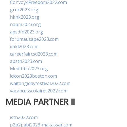
Convoy4Freedom2022.com
grur2023.org
hkhk2023.org
napm2023.org
apsdfd2023.org
forumausape2023.com
imkl2023.com
careerfaircsd2023.com
apsth2023.com
MedItRio2023.org
lcicon2023boston.com
waitangidayfestival2022.com
vacancesscolaires2022.com
MEDIA PARTNER II
isth2022.com
p2b2pabi2023-makassar.com