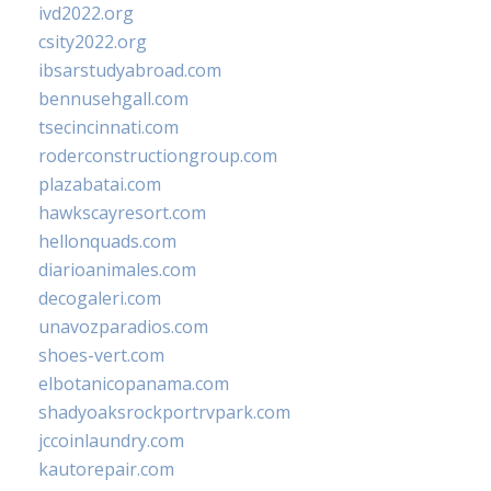
ivd2022.org
csity2022.org
ibsarstudyabroad.com
bennusehgall.com
tsecincinnati.com
roderconstructiongroup.com
plazabatai.com
hawkscayresort.com
hellonquads.com
diarioanimales.com
decogaleri.com
unavozparadios.com
shoes-vert.com
elbotanicopanama.com
shadyoaksrockportrvpark.com
jccoinlaundry.com
kautorepair.com