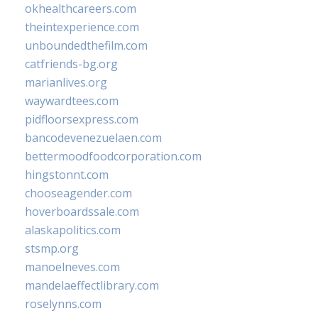
okhealthcareers.com
theintexperience.com
unboundedthefilm.com
catfriends-bg.org
marianlives.org
waywardtees.com
pidfloorsexpress.com
bancodevenezuelaen.com
bettermoodfoodcorporation.com
hingstonnt.com
chooseagender.com
hoverboardssale.com
alaskapolitics.com
stsmp.org
manoelneves.com
mandelaeffectlibrary.com
roselynns.com