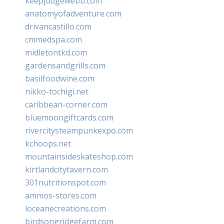
keepjudgewebb.com
anatomyofadventure.com
drivancastillo.com
cmmedspa.com
midletontkd.com
gardensandgrills.com
basilfoodwine.com
nikko-tochigi.net
caribbean-corner.com
bluemoongiftcards.com
rivercitysteampunkexpo.com
kchoops.net
mountainsideskateshop.com
kirtlandcitytavern.com
301nutritionspot.com
ammos-stores.com
loceanecreations.com
birdsongridgefarm.com