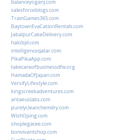
balanceyoganj.com
salesforceblogs.com
TrainGames365.com
BaytownEvaCationRentals.com
JabalpurCakeDelivery.com
halobjd.com
intelligenceqatar.com
PikaPikaApp.com
takecareofbusinessdfw.org
HamadaOfJapan.com
VersifyLifestyle.com
kingscreekadventures.com
antaeuslabs.com
purelycleanchemdry.com
WishOping.com
shoplegacee.com
bonvivantshop.com