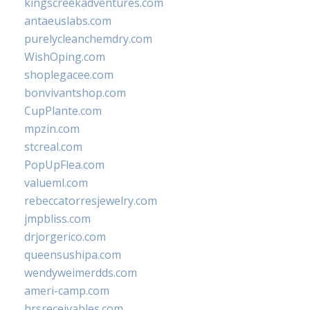
kingscreekadventures.com
antaeuslabs.com
purelycleanchemdry.com
WishOping.com
shoplegacee.com
bonvivantshop.com
CupPlante.com
mpzin.com
stcreal.com
PopUpFlea.com
valueml.com
rebeccatorresjewelry.com
jmpbliss.com
drjorgerico.com
queensushipa.com
wendyweimerdds.com
ameri-camp.com
hrsreceivables.com