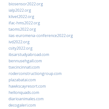
biosensor2022.org
ialp2022.org
klivet2022.org
ifac-hms2022.org
taoms2022.org
iias-euromena-conference2022.org
ivd2022.org
csity2022.org
ibsarstudyabroad.com
bennusehgall.com
tsecincinnati.com
roderconstructiongroup.com
plazabatai.com
hawkscayresort.com
hellonquads.com
diarioanimales.com
decogaleri.com