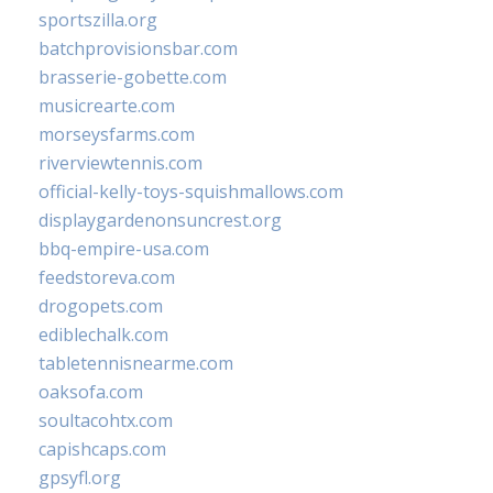
sportszilla.org
batchprovisionsbar.com
brasserie-gobette.com
musicrearte.com
morseysfarms.com
riverviewtennis.com
official-kelly-toys-squishmallows.com
displaygardenonsuncrest.org
bbq-empire-usa.com
feedstoreva.com
drogopets.com
ediblechalk.com
tabletennisnearme.com
oaksofa.com
soultacohtx.com
capishcaps.com
gpsyfl.org