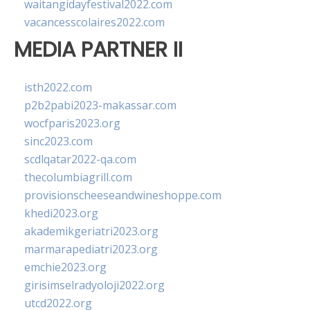
waitangidayfestival2022.com
vacancesscolaires2022.com
MEDIA PARTNER II
isth2022.com
p2b2pabi2023-makassar.com
wocfparis2023.org
sinc2023.com
scdlqatar2022-qa.com
thecolumbiagrill.com
provisionscheeseandwineshoppe.com
khedi2023.org
akademikgeriatri2023.org
marmarapediatri2023.org
emchie2023.org
girisimselradyoloji2022.org
utcd2022.org