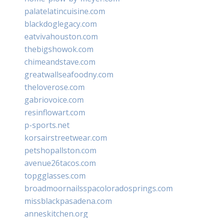
palatelatincuisine.com
blackdoglegacy.com
eatvivahouston.com
thebigshowok.com
chimeandstave.com
greatwallseafoodny.com
theloverose.com
gabriovoice.com
resinflowart.com
p-sports.net
korsairstreetwear.com
petshopallston.com
avenue26tacos.com
topgglasses.com
broadmoornailsspacoloradosprings.com
missblackpasadena.com
anneskitchen.org