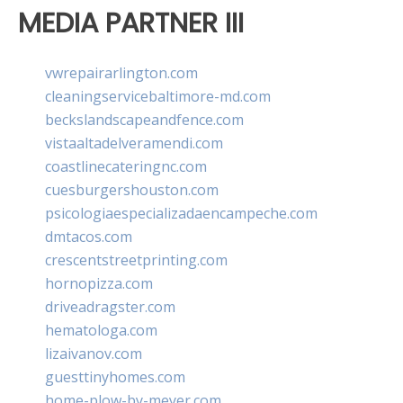
MEDIA PARTNER III
vwrepairarlington.com
cleaningservicebaltimore-md.com
beckslandscapeandfence.com
vistaaltadelveramendi.com
coastlinecateringnc.com
cuesburgershouston.com
psicologiaespecializadaencampeche.com
dmtacos.com
crescentstreetprinting.com
hornopizza.com
driveadragster.com
hematologa.com
lizaivanov.com
guesttinyhomes.com
home-plow-by-meyer.com