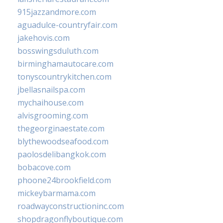
915jazzandmore.com
aguadulce-countryfair.com
jakehovis.com
bosswingsduluth.com
birminghamautocare.com
tonyscountrykitchen.com
jbellasnailspa.com
mychaihouse.com
alvisgrooming.com
thegeorginaestate.com
blythewoodseafood.com
paolosdelibangkok.com
bobacove.com
phoone24brookfield.com
mickeybarmama.com
roadwayconstructioninc.com
shopdragonflyboutique.com