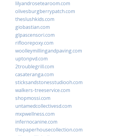
lilyandrosetearoom.com
olivesburgberrypatch.com
theslushkids.com
giobastian.com
glpascensori.com
rifloorepoxy.com
woolleymillingandpaving.com
uptonpvd.com
2troublegrill.com
casateranga.com
sticksandstonesstudiooh.com
walkers-treeservice.com
shopmossi.com
untamedcollectivesd.com
mxpwellness.com
infernocanine.com
thepaperhousecollection.com