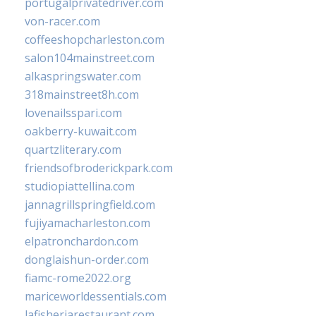
portugalprivatedriver.com
von-racer.com
coffeeshopcharleston.com
salon104mainstreet.com
alkaspringswater.com
318mainstreet8h.com
lovenailsspari.com
oakberry-kuwait.com
quartzliterary.com
friendsofbroderickpark.com
studiopiattellina.com
jannagrillspringfield.com
fujiyamacharleston.com
elpatronchardon.com
donglaishun-order.com
fiamc-rome2022.org
mariceworldessentials.com
lafisheriarestaurant.com