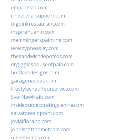
empconst1.com
cinderella-support.com
bigpinkrestaurant.com
inspirehuahin.com
memmingerspainting.com
jeremypbeasley.com
thesandwichdepotcos.com
drgiggleshouseofpain.com
hotflashdesigns.com
garagenadeau.com
lifestylechauffeurservice.com
EverNewNails.com
insideoutdecoratingcentre.com
salvatoresinpoint.com
jovialfloralco.com
johnlscotthometeam.com
u-seehomes.com