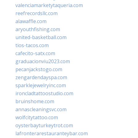
valenciamarketytaqueria.com
reefrecordsllc.com
alawaffle.com
aryouthfishing.com
united-basketball.com
tios-tacos.com
cafecito-satx.com
graduacionviu2023.com
pecanjackstogo.com
zengardendayspa.com
sparklejewelryinc.com
ironcladtattoostudio.com
bruinshome.com
annascleaningsvc.com
wolfcitytattoo.com
oysterbayturkeytrot.com
lafronterarestauranteybar.com