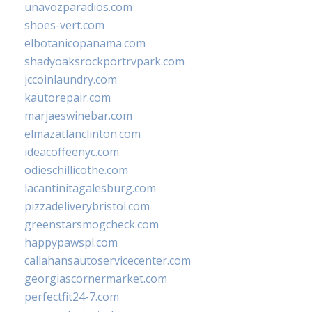
unavozparadios.com
shoes-vert.com
elbotanicopanama.com
shadyoaksrockportrvpark.com
jccoinlaundry.com
kautorepair.com
marjaeswinebar.com
elmazatlanclinton.com
ideacoffeenyc.com
odieschillicothe.com
lacantinitagalesburg.com
pizzadeliverybristol.com
greenstarsmogcheck.com
happypawspl.com
callahansautoservicecenter.com
georgiascornermarket.com
perfectfit24-7.com