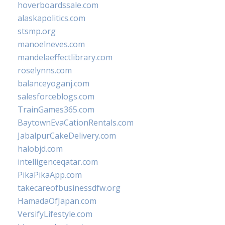
hoverboardssale.com
alaskapolitics.com
stsmp.org
manoelneves.com
mandelaeffectlibrary.com
roselynns.com
balanceyoganj.com
salesforceblogs.com
TrainGames365.com
BaytownEvaCationRentals.com
JabalpurCakeDelivery.com
halobjd.com
intelligenceqatar.com
PikaPikaApp.com
takecareofbusinessdfw.org
HamadaOfJapan.com
VersifyLifestyle.com