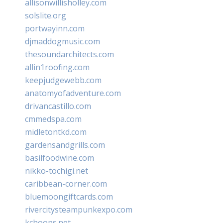
allisonwillisholley.com
solslite.org
portwayinn.com
djmaddogmusic.com
thesoundarchitects.com
allin1roofing.com
keepjudgewebb.com
anatomyofadventure.com
drivancastillo.com
cmmedspa.com
midletontkd.com
gardensandgrills.com
basilfoodwine.com
nikko-tochigi.net
caribbean-corner.com
bluemoongiftcards.com
rivercitysteampunkexpo.com
kchoops.net