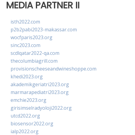
MEDIA PARTNER II
isth2022.com
p2b2pabi2023-makassar.com
wocfparis2023.org
sinc2023.com
scdlqatar2022-qa.com
thecolumbiagrill.com
provisionscheeseandwineshoppe.com
khedi2023.org
akademikgeriatri2023.org
marmarapediatri2023.org
emchie2023.org
girisimselradyoloji2022.org
utcd2022.org
biosensor2022.org
ialp2022.org