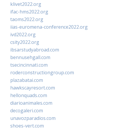
klivet2022.org
ifac-hms2022.org
taoms2022.org
iias-euromena-conference2022.org
ivd2022.org
csity2022.org
ibsarstudyabroad.com
bennusehgall.com
tsecincinnati.com
roderconstructiongroup.com
plazabatai.com
hawkscayresort.com
hellonquads.com
diarioanimales.com
decogaleri.com
unavozparadios.com
shoes-vert.com