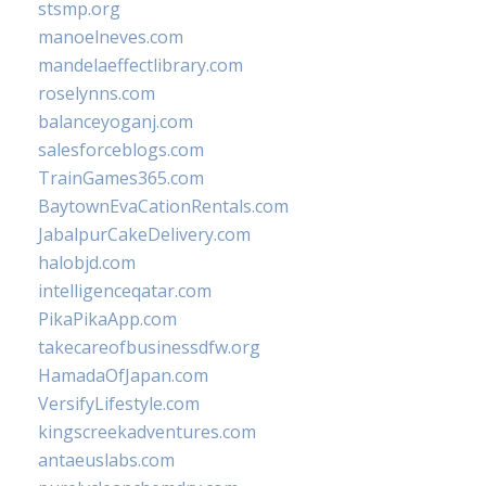
stsmp.org
manoelneves.com
mandelaeffectlibrary.com
roselynns.com
balanceyoganj.com
salesforceblogs.com
TrainGames365.com
BaytownEvaCationRentals.com
JabalpurCakeDelivery.com
halobjd.com
intelligenceqatar.com
PikaPikaApp.com
takecareofbusinessdfw.org
HamadaOfJapan.com
VersifyLifestyle.com
kingscreekadventures.com
antaeuslabs.com