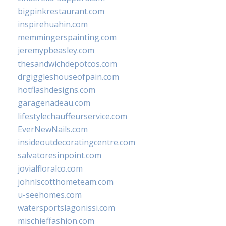
bigpinkrestaurant.com
inspirehuahin.com
memmingerspainting.com
jeremypbeasley.com
thesandwichdepotcos.com
drgiggleshouseofpain.com
hotflashdesigns.com
garagenadeau.com
lifestylechauffeurservice.com
EverNewNails.com
insideoutdecoratingcentre.com
salvatoresinpoint.com
jovialfloralco.com
johnlscotthometeam.com
u-seehomes.com
watersportslagonissi.com
mischieffashion.com