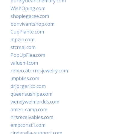
purelycleanchemdry.com
WishOping.com
shoplegacee.com
bonvivantshop.com
CupPlante.com
mpzin.com
stcreal.com
PopUpFlea.com
valueml.com
rebeccatorresjewelry.com
jmpbliss.com
drjorgerico.com
queensushipa.com
wendyweimerdds.com
ameri-camp.com
hrsreceivables.com
empconst1.com
cinderella-support.com