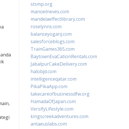
stsmp.org
manoelneves.com
g
mandelaeffectlibrary.com
roselynns.com
ya
n
balanceyoganj.com
salesforceblogs.com
TrainGames365.com
ganda
BaytownEvaCationRentals.com
ik
JabalpurCakeDelivery.com
halobjd.com
intelligenceqatar.com
PikaPikaApp.com
takecareofbusinessdfw.org
HamadaOfJapan.com
main,
VersifyLifestyle.com
kingscreekadventures.com
ategi
antaeuslabs.com