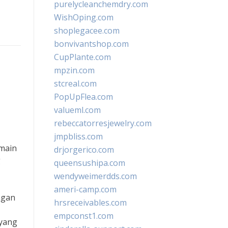
purelycleanchemdry.com
WishOping.com
shoplegacee.com
bonvivantshop.com
CupPlante.com
mpzin.com
stcreal.com
PopUpFlea.com
valueml.com
rebeccatorresjewelry.com
jmpbliss.com
emain
drjorgerico.com
g
queensushipa.com
wendyweimerdds.com
ameri-camp.com
ngan
hrsreceivables.com
empconst1.com
 yang