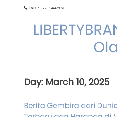
Skip
Call Us: +2782 444 YEAH
to
content
LIBERTYBRA
Ola
Day:
March 10, 2025
Berita Gembira dari Duni
Terbaru dan Harapan di