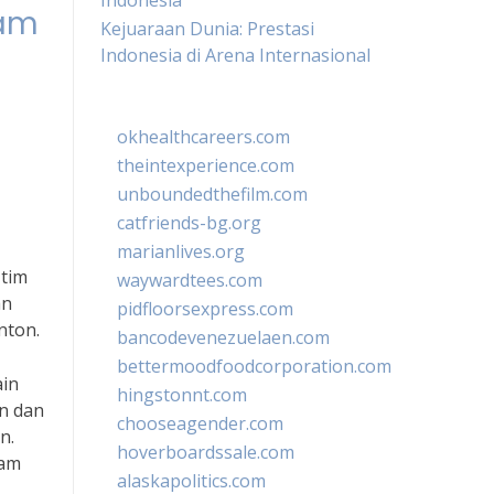
Indonesia
lam
Kejuaraan Dunia: Prestasi
Indonesia di Arena Internasional
okhealthcareers.com
theintexperience.com
unboundedthefilm.com
catfriends-bg.org
marianlives.org
tim
waywardtees.com
an
pidfloorsexpress.com
nton.
bancodevenezuelaen.com
bettermoodfoodcorporation.com
ain
hingstonnt.com
n dan
chooseagender.com
n.
hoverboardssale.com
lam
alaskapolitics.com