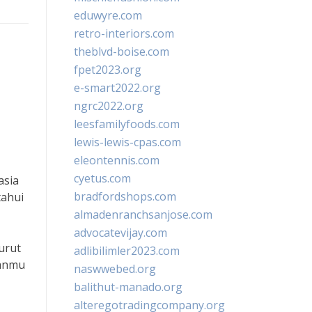
eduwyre.com
retro-interiors.com
theblvd-boise.com
fpet2023.org
e-smart2022.org
ngrc2022.org
leesfamilyfoods.com
lewis-lewis-cpas.com
eleontennis.com
cyetus.com
asia
bradfordshops.com
tahui
almadenranchsanjose.com
advocatevijay.com
urut
adlibilimler2023.com
uanmu
naswwebed.org
balithut-manado.org
alteregotradingcompany.org