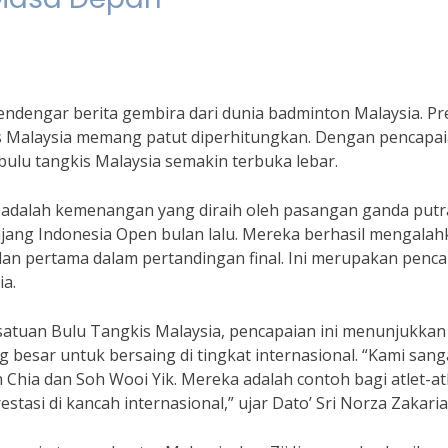
endengar berita gembira dari dunia badminton Malaysia. Pr
kis Malaysia memang patut diperhitungkan. Dengan pencapa
ulu tangkis Malaysia semakin terbuka lebar.
ti adalah kemenangan yang diraih oleh pasangan ganda putr
ajang Indonesia Open bulan lalu. Mereka berhasil mengala
n pertama dalam pertandingan final. Ini merupakan penca
a.
rsatuan Bulu Tangkis Malaysia, pencapaian ini menunjukkan
g besar untuk bersaing di tingkat internasional. “Kami sang
 Chia dan Soh Wooi Yik. Mereka adalah contoh bagi atlet-at
tasi di kancah internasional,” ujar Dato’ Sri Norza Zakaria