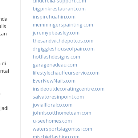
cinderella-support.com
bigpinkrestaurant.com
inspirehuahin.com
anda
memmingerspainting.com
lis
jeremypbeasley.com
kan
thesandwichdepotcos.com
drgiggleshouseofpain.com
hotflashdesigns.com
 di
garagenadeau.com
ntal
lifestylechauffeurservice.com
EverNewNails.com
insideoutdecoratingcentre.com
n
salvatoresinpoint.com
jovialfloralco.com
jadi
johnlscotthometeam.com
u-seehomes.com
watersportslagonissi.com
mischieffashion.com