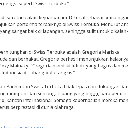
rgengsi seperti Swiss Terbuka.”
adi sorotan dalam kejuaraan ini. Dikenal sebagai pemain g
jukkan performa terbaiknya di Swiss Terbuka. Menurut ana
yang sangat baik di lapangan, sehingga sulit untuk dikalah
diperhitungkan di Swiss Terbuka adalah Gregoria Mariska
uda dan berbakat, Gregoria berhasil menunjukkan kelasnya
Rexy Mainaky, “Gregoria memiliki teknik yang bagus dan me
 Indonesia di cabang bulu tangkis.”
aan Badminton Swiss Terbuka tidak lepas dari dukungan da
 yang mumpuni dan semangat juang yang tinggi, para pemain
 di kancah internasional. Semoga keberhasilan mereka men
erus berprestasi di dunia olahraga.
badminton terbuka swiss