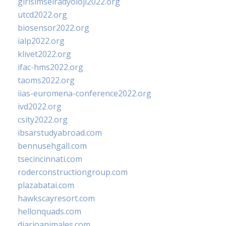
girisimselradyoloji2022.org
utcd2022.org
biosensor2022.org
ialp2022.org
klivet2022.org
ifac-hms2022.org
taoms2022.org
iias-euromena-conference2022.org
ivd2022.org
csity2022.org
ibsarstudyabroad.com
bennusehgall.com
tsecincinnati.com
roderconstructiongroup.com
plazabatai.com
hawkscayresort.com
hellonquads.com
diarioanimales.com