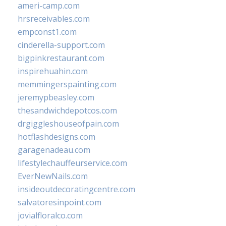
ameri-camp.com
hrsreceivables.com
empconst1.com
cinderella-support.com
bigpinkrestaurant.com
inspirehuahin.com
memmingerspainting.com
jeremypbeasley.com
thesandwichdepotcos.com
drgiggleshouseofpain.com
hotflashdesigns.com
garagenadeau.com
lifestylechauffeurservice.com
EverNewNails.com
insideoutdecoratingcentre.com
salvatoresinpoint.com
jovialfloralco.com