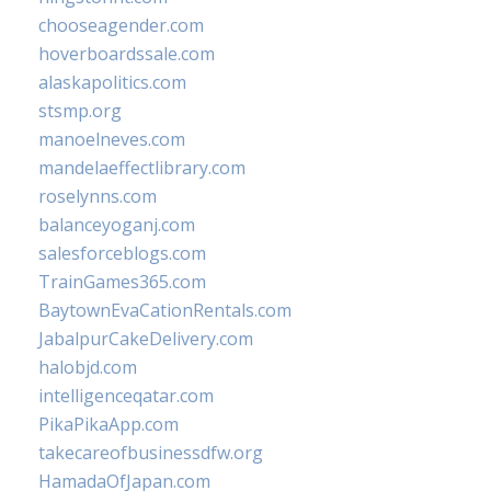
chooseagender.com
hoverboardssale.com
alaskapolitics.com
stsmp.org
manoelneves.com
mandelaeffectlibrary.com
roselynns.com
balanceyoganj.com
salesforceblogs.com
TrainGames365.com
BaytownEvaCationRentals.com
JabalpurCakeDelivery.com
halobjd.com
intelligenceqatar.com
PikaPikaApp.com
takecareofbusinessdfw.org
HamadaOfJapan.com