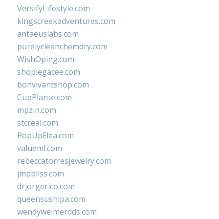
VersifyLifestyle.com
kingscreekadventures.com
antaeuslabs.com
purelycleanchemdry.com
WishOping.com
shoplegacee.com
bonvivantshop.com
CupPlante.com
mpzin.com
stcreal.com
PopUpFlea.com
valueml.com
rebeccatorresjewelry.com
jmpbliss.com
drjorgerico.com
queensushipa.com
wendyweimerdds.com