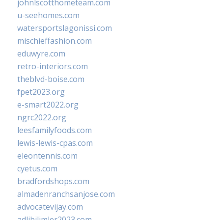
johnlscotthometeam.com
u-seehomes.com
watersportslagonissi.com
mischieffashion.com
eduwyre.com
retro-interiors.com
theblvd-boise.com
fpet2023.org
e-smart2022.org
ngrc2022.org
leesfamilyfoods.com
lewis-lewis-cpas.com
eleontennis.com
cyetus.com
bradfordshops.com
almadenranchsanjose.com
advocatevijay.com
adlibilimler2023.com