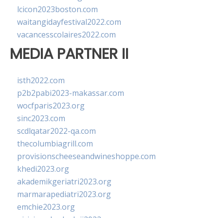
lcicon2023boston.com
waitangidayfestival2022.com
vacancesscolaires2022.com
MEDIA PARTNER II
isth2022.com
p2b2pabi2023-makassar.com
wocfparis2023.org
sinc2023.com
scdlqatar2022-qa.com
thecolumbiagrill.com
provisionscheeseandwineshoppe.com
khedi2023.org
akademikgeriatri2023.org
marmarapediatri2023.org
emchie2023.org