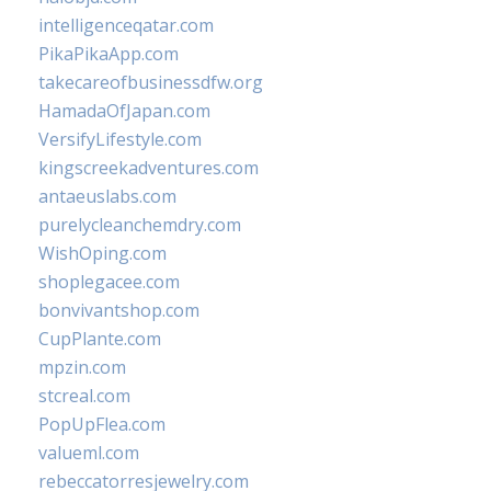
intelligenceqatar.com
PikaPikaApp.com
takecareofbusinessdfw.org
HamadaOfJapan.com
VersifyLifestyle.com
kingscreekadventures.com
antaeuslabs.com
purelycleanchemdry.com
WishOping.com
shoplegacee.com
bonvivantshop.com
CupPlante.com
mpzin.com
stcreal.com
PopUpFlea.com
valueml.com
rebeccatorresjewelry.com