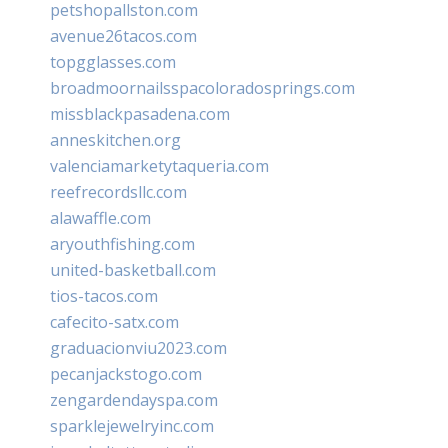
petshopallston.com
avenue26tacos.com
topgglasses.com
broadmoornailsspacoloradosprings.com
missblackpasadena.com
anneskitchen.org
valenciamarketytaqueria.com
reefrecordsllc.com
alawaffle.com
aryouthfishing.com
united-basketball.com
tios-tacos.com
cafecito-satx.com
graduacionviu2023.com
pecanjackstogo.com
zengardendayspa.com
sparklejewelryinc.com