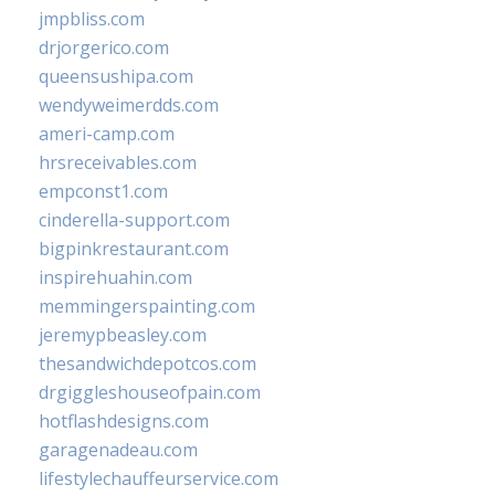
jmpbliss.com
drjorgerico.com
queensushipa.com
wendyweimerdds.com
ameri-camp.com
hrsreceivables.com
empconst1.com
cinderella-support.com
bigpinkrestaurant.com
inspirehuahin.com
memmingerspainting.com
jeremypbeasley.com
thesandwichdepotcos.com
drgiggleshouseofpain.com
hotflashdesigns.com
garagenadeau.com
lifestylechauffeurservice.com