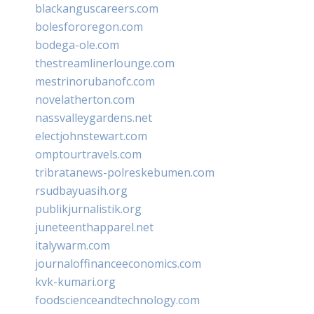
blackanguscareers.com
bolesfororegon.com
bodega-ole.com
thestreamlinerlounge.com
mestrinorubanofc.com
novelatherton.com
nassvalleygardens.net
electjohnstewart.com
omptourtravels.com
tribratanews-polreskebumen.com
rsudbayuasih.org
publikjurnalistik.org
juneteenthapparel.net
italywarm.com
journaloffinanceeconomics.com
kvk-kumari.org
foodscienceandtechnology.com