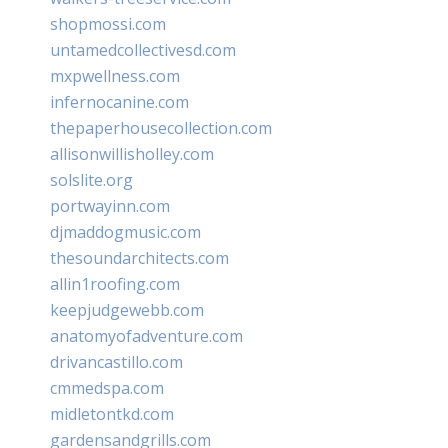
shopmossi.com
untamedcollectivesd.com
mxpwellness.com
infernocanine.com
thepaperhousecollection.com
allisonwillisholley.com
solslite.org
portwayinn.com
djmaddogmusic.com
thesoundarchitects.com
allin1roofing.com
keepjudgewebb.com
anatomyofadventure.com
drivancastillo.com
cmmedspa.com
midletontkd.com
gardensandgrills.com