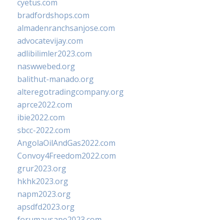
cyetus.com
bradfordshops.com
almadenranchsanjose.com
advocatevijay.com
adlibilimler2023.com
naswwebed.org
balithut-manado.org
alteregotradingcompany.org
aprce2022.com
ibie2022.com
sbcc-2022.com
AngolaOilAndGas2022.com
Convoy4Freedom2022.com
grur2023.org
hkhk2023.org
napm2023.org
apsdfd2023.org
forumausape2023.com