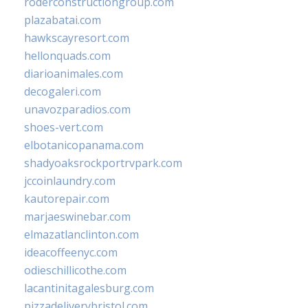
roderconstructiongroup.com
plazabatai.com
hawkscayresort.com
hellonquads.com
diarioanimales.com
decogaleri.com
unavozparadios.com
shoes-vert.com
elbotanicopanama.com
shadyoaksrockportrvpark.com
jccoinlaundry.com
kautorepair.com
marjaeswinebar.com
elmazatlanclinton.com
ideacoffeenyc.com
odieschillicothe.com
lacantinitagalesburg.com
pizzadeliverybristol.com