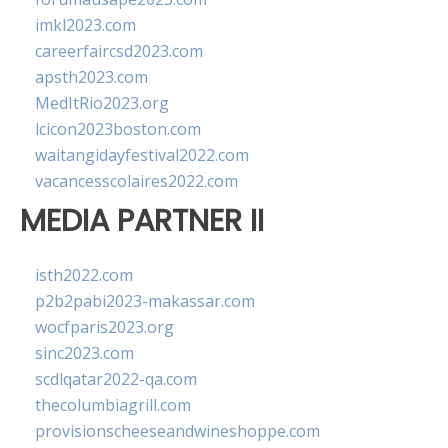
imkl2023.com
careerfaircsd2023.com
apsth2023.com
MedItRio2023.org
lcicon2023boston.com
waitangidayfestival2022.com
vacancesscolaires2022.com
MEDIA PARTNER II
isth2022.com
p2b2pabi2023-makassar.com
wocfparis2023.org
sinc2023.com
scdlqatar2022-qa.com
thecolumbiagrill.com
provisionscheeseandwineshoppe.com