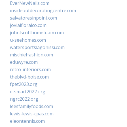
EverNewNails.com
insideoutdecoratingcentre.com
salvatoresinpoint.com
jovialfloralco.com
johnlscotthometeam.com
u-seehomes.com
watersportslagonissi.com
mischieffashion.com
eduwyre.com
retro-interiors.com
theblvd-boise.com
fpet2023.org
e-smart2022.org
ngrc2022.org
leesfamilyfoods.com
lewis-lewis-cpas.com
eleontennis.com