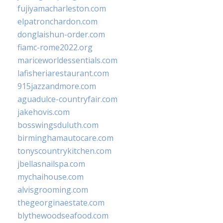
fujiyamacharleston.com
elpatronchardon.com
donglaishun-order.com
fiamc-rome2022.org
mariceworldessentials.com
lafisheriarestaurant.com
915jazzandmore.com
aguadulce-countryfair.com
jakehovis.com
bosswingsduluth.com
birminghamautocare.com
tonyscountrykitchen.com
jbellasnailspa.com
mychaihouse.com
alvisgrooming.com
thegeorginaestate.com
blythewoodseafood.com