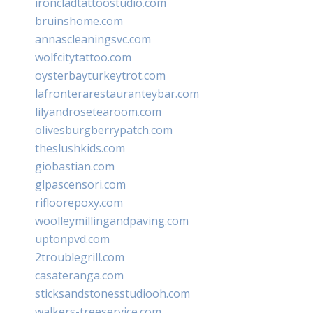
ironcladtattoostudio.com
bruinshome.com
annascleaningsvc.com
wolfcitytattoo.com
oysterbayturkeytrot.com
lafronterarestauranteybar.com
lilyandrosetearoom.com
olivesburgberrypatch.com
theslushkids.com
giobastian.com
glpascensori.com
rifloorepoxy.com
woolleymillingandpaving.com
uptonpvd.com
2troublegrill.com
casateranga.com
sticksandstonesstudiooh.com
walkers-treeservice.com