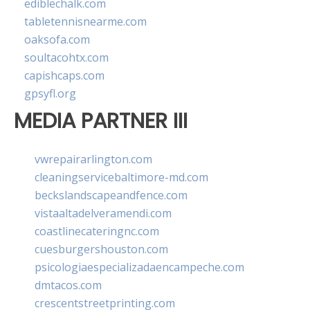
ediblechalk.com
tabletennisnearme.com
oaksofa.com
soultacohtx.com
capishcaps.com
gpsyfl.org
MEDIA PARTNER III
vwrepairarlington.com
cleaningservicebaltimore-md.com
beckslandscapeandfence.com
vistaaltadelveramendi.com
coastlinecateringnc.com
cuesburgershouston.com
psicologiaespecializadaencampeche.com
dmtacos.com
crescentstreetprinting.com