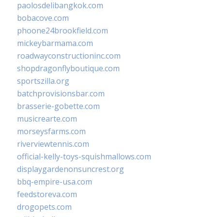
paolosdelibangkok.com
bobacove.com
phoone24brookfield.com
mickeybarmama.com
roadwayconstructioninc.com
shopdragonflyboutique.com
sportszilla.org
batchprovisionsbar.com
brasserie-gobette.com
musicrearte.com
morseysfarms.com
riverviewtennis.com
official-kelly-toys-squishmallows.com
displaygardenonsuncrest.org
bbq-empire-usa.com
feedstoreva.com
drogopets.com