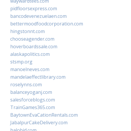
waywardtees.com
pidfloorsexpress.com
bancodevenezuelaen.com
bettermoodfoodcorporation.com
hingstonnt.com
chooseagender.com
hoverboardssale.com
alaskapolitics.com
stsmp.org
manoelneves.com
mandelaeffectlibrary.com
roselynns.com
balanceyoganj.com
salesforceblogs.com
TrainGames365.com
BaytownEvaCationRentals.com
JabalpurCakeDelivery.com
halobjd.com