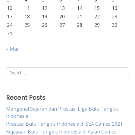
10
11
12
13
14
15
16
17
18
19
20
21
22
23
24
25
26
27
28
29
30
31
« Mar
Search
for:
Recent Posts
Mengenal Sejarah dan Prestasi Liga Bulu Tangkis
Indonesia
Prestasi Bulu Tangkis Indonesia di SEA Games 2021
Kejayaan Bulu Tangkis Indonesia di Asian Games