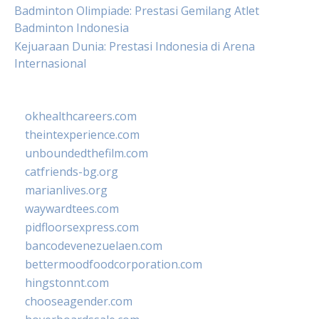
Badminton Olimpiade: Prestasi Gemilang Atlet
Badminton Indonesia
Kejuaraan Dunia: Prestasi Indonesia di Arena
Internasional
okhealthcareers.com
theintexperience.com
unboundedthefilm.com
catfriends-bg.org
marianlives.org
waywardtees.com
pidfloorsexpress.com
bancodevenezuelaen.com
bettermoodfoodcorporation.com
hingstonnt.com
chooseagender.com