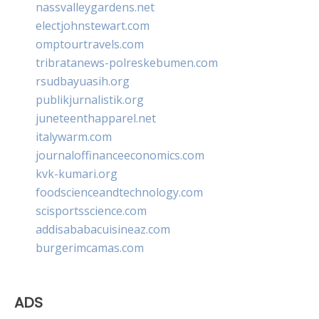
nassvalleygardens.net
electjohnstewart.com
omptourtravels.com
tribratanews-polreskebumen.com
rsudbayuasih.org
publikjurnalistik.org
juneteenthapparel.net
italywarm.com
journaloffinanceeconomics.com
kvk-kumari.org
foodscienceandtechnology.com
scisportsscience.com
addisababacuisineaz.com
burgerimcamas.com
ADS