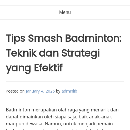
Menu
Tips Smash Badminton:
Teknik dan Strategi
yang Efektif
Posted on
January 4, 2025
by
adminlib
Badminton merupakan olahraga yang menarik dan
dapat dimainkan oleh siapa saja, baik anak-anak
maupun dewasa. Namun, untuk menjadi pemain