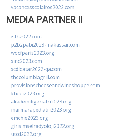
vacancesscolaires2022.com
MEDIA PARTNER II
isth2022.com
p2b2pabi2023-makassar.com
wocfparis2023.org
sinc2023.com
scdlqatar2022-qa.com
thecolumbiagrill.com
provisionscheeseandwineshoppe.com
khedi2023.org
akademikgeriatri2023.org
marmarapediatri2023.org
emchie2023.org
girisimselradyoloji2022.org
utcd2022.org