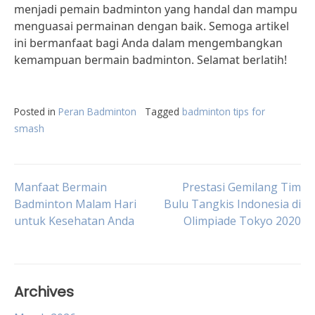
menjadi pemain badminton yang handal dan mampu
menguasai permainan dengan baik. Semoga artikel
ini bermanfaat bagi Anda dalam mengembangkan
kemampuan bermain badminton. Selamat berlatih!
Posted in
Peran Badminton
Tagged
badminton tips for
smash
Post
Manfaat Bermain
Prestasi Gemilang Tim
Badminton Malam Hari
Bulu Tangkis Indonesia di
untuk Kesehatan Anda
Olimpiade Tokyo 2020
navigation
Archives