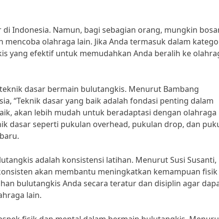
 di Indonesia. Namun, bagi sebagian orang, mungkin bosa
n mencoba olahraga lain. Jika Anda termasuk dalam katego
kis yang efektif untuk memudahkan Anda beralih ke olahra
teknik dasar bermain bulutangkis. Menurut Bambang
sia, “Teknik dasar yang baik adalah fondasi penting dalam
baik, akan lebih mudah untuk beradaptasi dengan olahraga l
nik dasar seperti pukulan overhead, pukulan drop, dan puk
baru.
utangkis adalah konsistensi latihan. Menurut Susi Susanti,
g konsisten akan membantu meningkatkan kemampuan fisik
ihan bulutangkis Anda secara teratur dan disiplin agar dap
hraga lain.