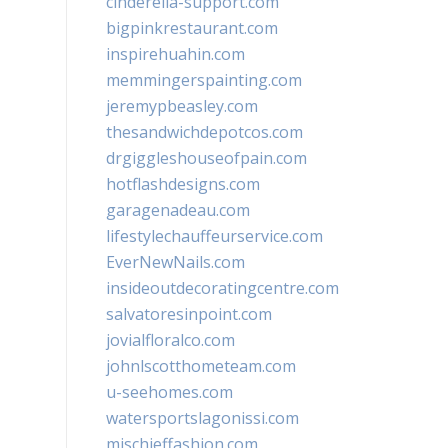
cinderella-support.com
bigpinkrestaurant.com
inspirehuahin.com
memmingerspainting.com
jeremypbeasley.com
thesandwichdepotcos.com
drgiggleshouseofpain.com
hotflashdesigns.com
garagenadeau.com
lifestylechauffeurservice.com
EverNewNails.com
insideoutdecoratingcentre.com
salvatoresinpoint.com
jovialfloralco.com
johnlscotthometeam.com
u-seehomes.com
watersportslagonissi.com
mischieffashion.com