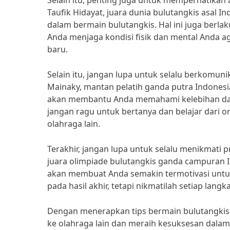
Selain itu, penting juga untuk memperhatikan
Taufik Hidayat, juara dunia bulutangkis asal I
dalam bermain bulutangkis. Hal ini juga berlak
Anda menjaga kondisi fisik dan mental Anda ag
baru.
Selain itu, jangan lupa untuk selalu berkomun
Mainaky, mantan pelatih ganda putra Indonesi
akan membantu Anda memahami kelebihan dan 
jangan ragu untuk bertanya dan belajar dari 
olahraga lain.
Terakhir, jangan lupa untuk selalu menikmati
juara olimpiade bulutangkis ganda campuran I
akan membuat Anda semakin termotivasi untuk 
pada hasil akhir, tetapi nikmatilah setiap lang
Dengan menerapkan tips bermain bulutangkis 
ke olahraga lain dan meraih kesuksesan dalam 