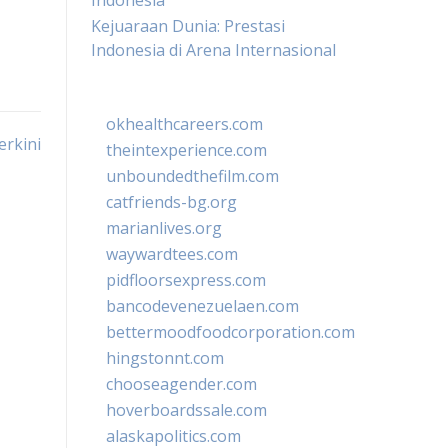
Indonesia
Kejuaraan Dunia: Prestasi
Indonesia di Arena Internasional
okhealthcareers.com
erkini
theintexperience.com
unboundedthefilm.com
catfriends-bg.org
marianlives.org
waywardtees.com
pidfloorsexpress.com
bancodevenezuelaen.com
bettermoodfoodcorporation.com
hingstonnt.com
chooseagender.com
hoverboardssale.com
alaskapolitics.com