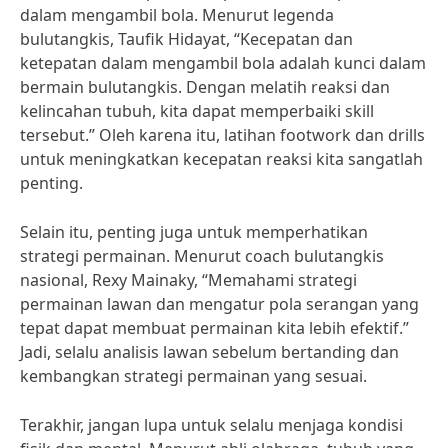
dalam mengambil bola. Menurut legenda
bulutangkis, Taufik Hidayat, “Kecepatan dan
ketepatan dalam mengambil bola adalah kunci dalam
bermain bulutangkis. Dengan melatih reaksi dan
kelincahan tubuh, kita dapat memperbaiki skill
tersebut.” Oleh karena itu, latihan footwork dan drills
untuk meningkatkan kecepatan reaksi kita sangatlah
penting.
Selain itu, penting juga untuk memperhatikan
strategi permainan. Menurut coach bulutangkis
nasional, Rexy Mainaky, “Memahami strategi
permainan lawan dan mengatur pola serangan yang
tepat dapat membuat permainan kita lebih efektif.”
Jadi, selalu analisis lawan sebelum bertanding dan
kembangkan strategi permainan yang sesuai.
Terakhir, jangan lupa untuk selalu menjaga kondisi