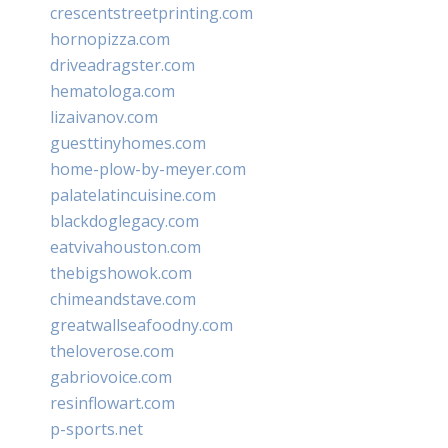
crescentstreetprinting.com
hornopizza.com
driveadragster.com
hematologa.com
lizaivanov.com
guesttinyhomes.com
home-plow-by-meyer.com
palatelatincuisine.com
blackdoglegacy.com
eatvivahouston.com
thebigshowok.com
chimeandstave.com
greatwallseafoodny.com
theloverose.com
gabriovoice.com
resinflowart.com
p-sports.net