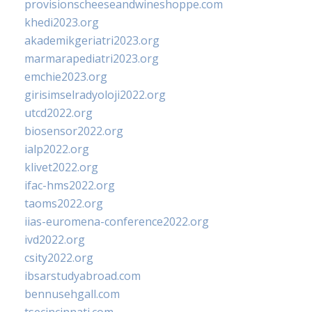
provisionscheeseandwineshoppe.com
khedi2023.org
akademikgeriatri2023.org
marmarapediatri2023.org
emchie2023.org
girisimselradyoloji2022.org
utcd2022.org
biosensor2022.org
ialp2022.org
klivet2022.org
ifac-hms2022.org
taoms2022.org
iias-euromena-conference2022.org
ivd2022.org
csity2022.org
ibsarstudyabroad.com
bennusehgall.com