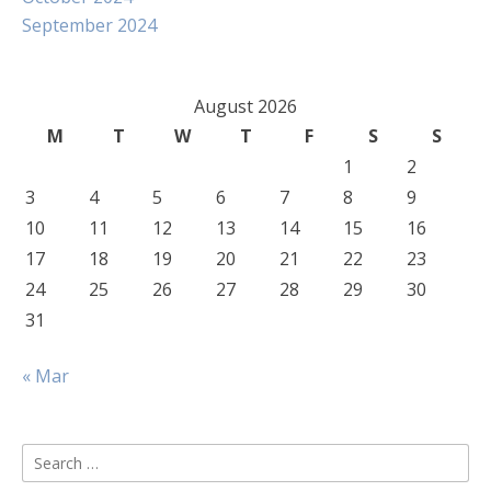
September 2024
August 2026
M
T
W
T
F
S
S
1
2
3
4
5
6
7
8
9
10
11
12
13
14
15
16
17
18
19
20
21
22
23
24
25
26
27
28
29
30
31
« Mar
Search
for: