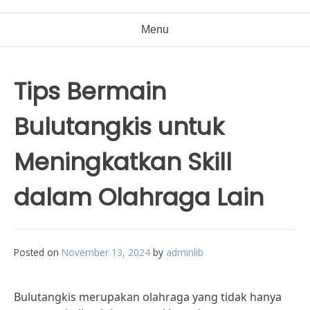
Menu
Tips Bermain
Bulutangkis untuk
Meningkatkan Skill
dalam Olahraga Lain
Posted on
November 13, 2024
by
adminlib
Bulutangkis merupakan olahraga yang tidak hanya