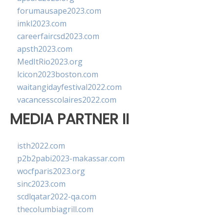
forumausape2023.com
imkl2023.com
careerfaircsd2023.com
apsth2023.com
MedItRio2023.org
lcicon2023boston.com
waitangidayfestival2022.com
vacancesscolaires2022.com
MEDIA PARTNER II
isth2022.com
p2b2pabi2023-makassar.com
wocfparis2023.org
sinc2023.com
scdlqatar2022-qa.com
thecolumbiagrill.com