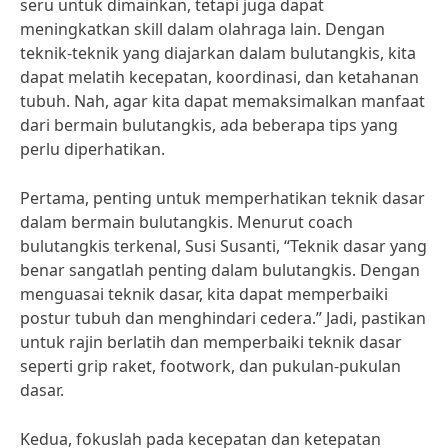
seru untuk dimainkan, tetapi juga dapat
meningkatkan skill dalam olahraga lain. Dengan
teknik-teknik yang diajarkan dalam bulutangkis, kita
dapat melatih kecepatan, koordinasi, dan ketahanan
tubuh. Nah, agar kita dapat memaksimalkan manfaat
dari bermain bulutangkis, ada beberapa tips yang
perlu diperhatikan.
Pertama, penting untuk memperhatikan teknik dasar
dalam bermain bulutangkis. Menurut coach
bulutangkis terkenal, Susi Susanti, “Teknik dasar yang
benar sangatlah penting dalam bulutangkis. Dengan
menguasai teknik dasar, kita dapat memperbaiki
postur tubuh dan menghindari cedera.” Jadi, pastikan
untuk rajin berlatih dan memperbaiki teknik dasar
seperti grip raket, footwork, dan pukulan-pukulan
dasar.
Kedua, fokuslah pada kecepatan dan ketepatan