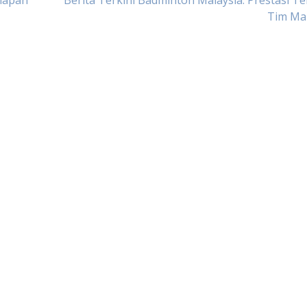
siapan
Berita Terkini Badminton Malaysia: Prestasi T
Tim Mal