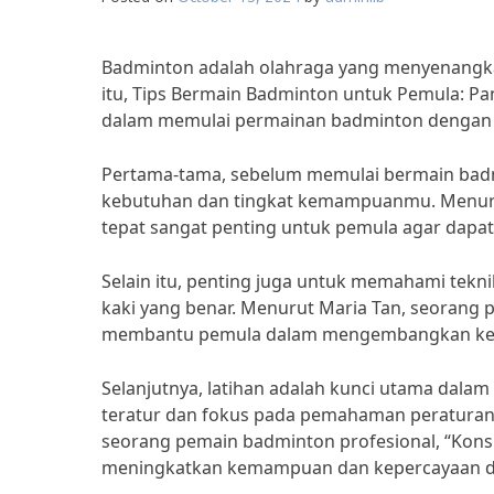
Badminton adalah olahraga yang menyenangkan
itu, Tips Bermain Badminton untuk Pemula: 
dalam memulai permainan badminton dengan 
Pertama-tama, sebelum memulai bermain badmi
kebutuhan dan tingkat kemampuanmu. Menurut 
tepat sangat penting untuk pemula agar dapa
Selain itu, penting juga untuk memahami tekn
kaki yang benar. Menurut Maria Tan, seorang p
membantu pemula dalam mengembangkan kem
Selanjutnya, latihan adalah kunci utama dala
teratur dan fokus pada pemahaman peraturan
seorang pemain badminton profesional, “Kons
meningkatkan kemampuan dan kepercayaan dir