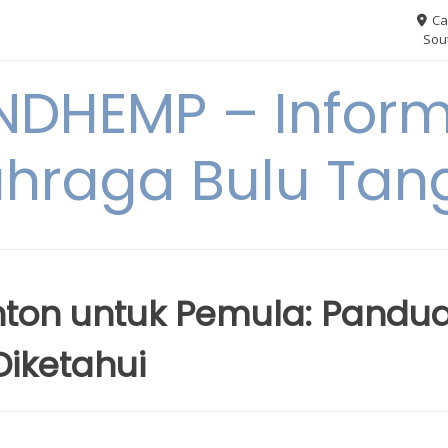
Ca
Sout
NDHEMP – Inform
hraga Bulu Tan
nton untuk Pemula: Pandu
iketahui