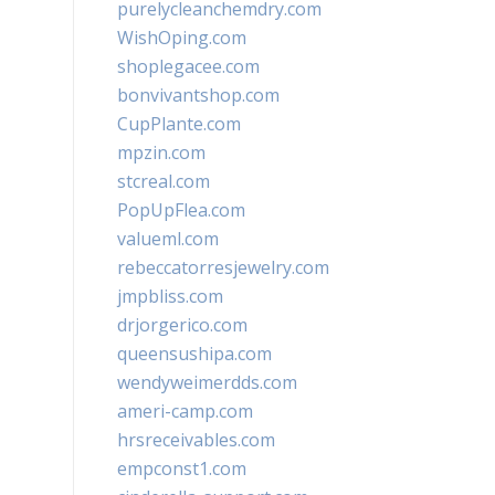
purelycleanchemdry.com
WishOping.com
shoplegacee.com
bonvivantshop.com
CupPlante.com
mpzin.com
stcreal.com
PopUpFlea.com
valueml.com
rebeccatorresjewelry.com
jmpbliss.com
drjorgerico.com
queensushipa.com
wendyweimerdds.com
ameri-camp.com
hrsreceivables.com
empconst1.com