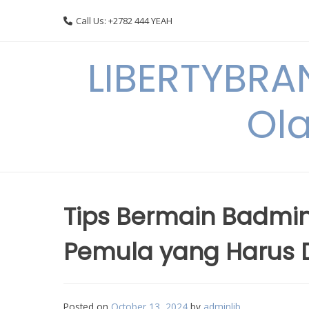
Skip
Call Us: +2782 444 YEAH
to
content
LIBERTYBRA
Ola
Tips Bermain Badmi
Pemula yang Harus D
Posted on
October 13, 2024
by
adminlib