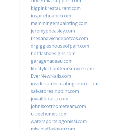
cinderella-support.com
bigpinkrestaurant.com
inspirehuahin.com
memmingerspainting.com
jeremypbeasley.com
thesandwichdepotcos.com
drgiggleshouseofpain.com
hotflashdesigns.com
garagenadeau.com
lifestylechauffeurservice.com
EverNewNails.com
insideoutdecoratingcentre.com
salvatoresinpoint.com
jovialfloralco.com
johnlscotthometeam.com
u-seehomes.com
watersportslagonissi.com
mischieffashion.com