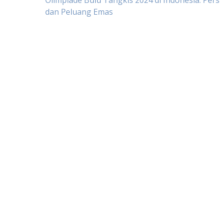
Post
Olimpiade Bulu Tangkis 2024 di Indonesia: Per
dan Peluang Emas
navigation