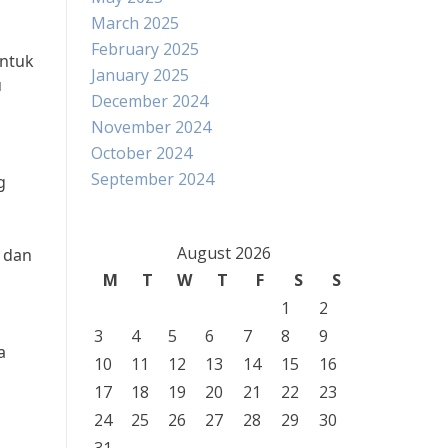
March 2025
February 2025
Untuk
January 2025
u
December 2024
November 2024
October 2024
September 2024
g
August 2026
n dan
M
T
W
T
F
S
S
1
2
3
4
5
6
7
8
9
a
10
11
12
13
14
15
16
17
18
19
20
21
22
23
24
25
26
27
28
29
30