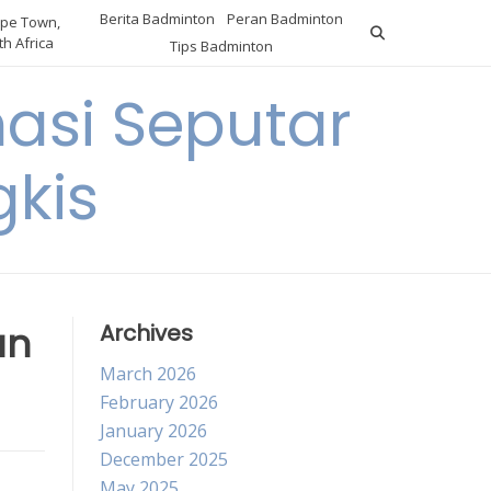
Berita Badminton
Peran Badminton
pe Town,
h Africa
Tips Badminton
asi Seputar
gkis
an
Archives
March 2026
February 2026
January 2026
December 2025
May 2025