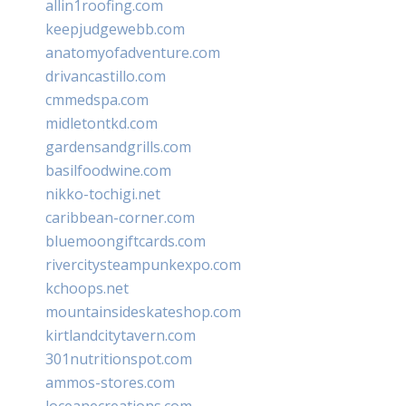
allin1roofing.com
keepjudgewebb.com
anatomyofadventure.com
drivancastillo.com
cmmedspa.com
midletontkd.com
gardensandgrills.com
basilfoodwine.com
nikko-tochigi.net
caribbean-corner.com
bluemoongiftcards.com
rivercitysteampunkexpo.com
kchoops.net
mountainsideskateshop.com
kirtlandcitytavern.com
301nutritionspot.com
ammos-stores.com
loceanecreations.com