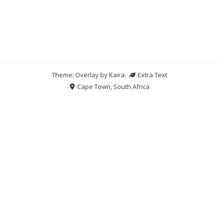
Theme: Overlay by
Kaira
.
Extra Text
Cape Town, South Africa