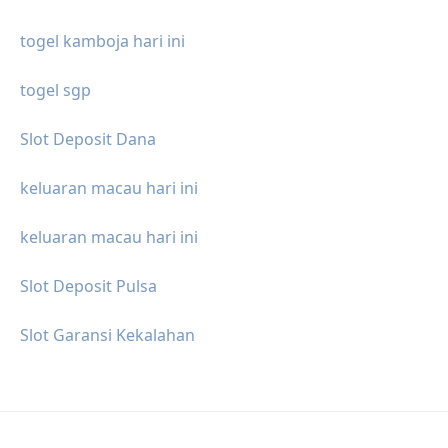
togel kamboja hari ini
togel sgp
Slot Deposit Dana
keluaran macau hari ini
keluaran macau hari ini
Slot Deposit Pulsa
Slot Garansi Kekalahan