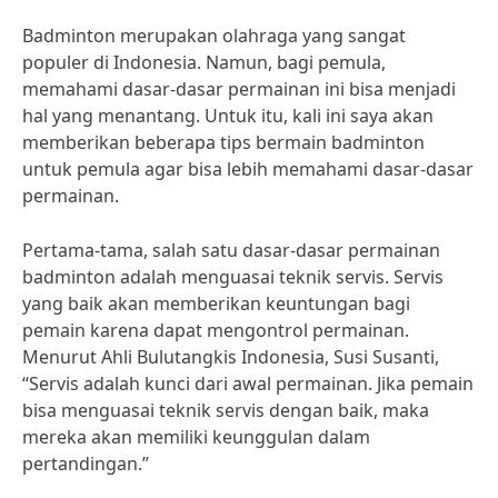
Badminton merupakan olahraga yang sangat
populer di Indonesia. Namun, bagi pemula,
memahami dasar-dasar permainan ini bisa menjadi
hal yang menantang. Untuk itu, kali ini saya akan
memberikan beberapa tips bermain badminton
untuk pemula agar bisa lebih memahami dasar-dasar
permainan.
Pertama-tama, salah satu dasar-dasar permainan
badminton adalah menguasai teknik servis. Servis
yang baik akan memberikan keuntungan bagi
pemain karena dapat mengontrol permainan.
Menurut Ahli Bulutangkis Indonesia, Susi Susanti,
“Servis adalah kunci dari awal permainan. Jika pemain
bisa menguasai teknik servis dengan baik, maka
mereka akan memiliki keunggulan dalam
pertandingan.”