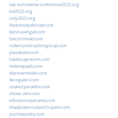
iias-euromena-conference2022.org
ivd2022.org
csity2022.org
ibsarstudyabroad.com
bennusehgall.com
tsecincinnati.com
roderconstructiongroup.com
plazabatai.com
hawkscayresort.com
hellonquads.com
diarioanimales.com
decogaleri.com
unavozparadios.com
shoes-vert.com
elbotanicopanama.com
shadyoaksrockportrvpark.com
jccoinlaundry.com