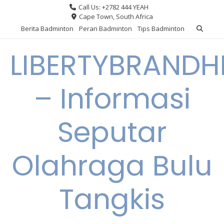
Skip
Call Us: +2782 444 YEAH
to
Cape Town, South Africa
content
Berita Badminton
Peran Badminton
Tips Badminton
LIBERTYBRAND
– Informasi
Seputar
Olahraga Bulu
Tangkis