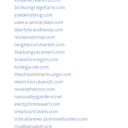
birdsongridgefarm.com
joiedevivblog.com
valera-amsterdam.com
libertybrandhemp.com
norwoodinnwi.com
neighboursmarket.com
blackanguscareers.com
bolesfororegon.com
bodega-ole.com
thestreamlinerlounge.com
mestrinorubanofc.com
novelatherton.com
nassvalleygardens.net
electjohnstewart.com
omptourtravels.com
tribratanews-polreskebumen.com
rsudbayuasih.org