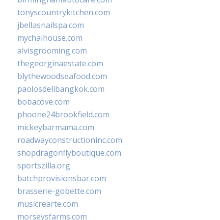
tonyscountrykitchen.com
jbellasnailspa.com
mychaihouse.com
alvisgrooming.com
thegeorginaestate.com
blythewoodseafood.com
paolosdelibangkok.com
bobacove.com
phoone24brookfield.com
mickeybarmama.com
roadwayconstructioninc.com
shopdragonflyboutique.com
sportszilla.org
batchprovisionsbar.com
brasserie-gobette.com
musicrearte.com
morseysfarms.com