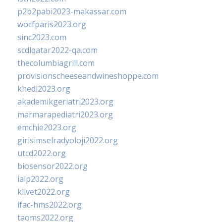
p2b2pabi2023-makassar.com
wocfparis2023.org
sinc2023.com
scdlqatar2022-qa.com
thecolumbiagrill.com
provisionscheeseandwineshoppe.com
khedi2023.org
akademikgeriatri2023.org
marmarapediatri2023.org
emchie2023.org
girisimselradyoloji2022.org
utcd2022.org
biosensor2022.org
ialp2022.org
klivet2022.org
ifac-hms2022.org
taoms2022.org