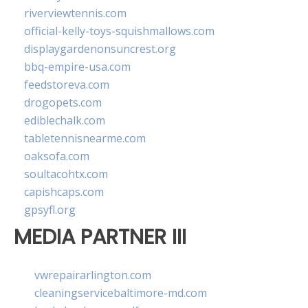
riverviewtennis.com
official-kelly-toys-squishmallows.com
displaygardenonsuncrest.org
bbq-empire-usa.com
feedstoreva.com
drogopets.com
ediblechalk.com
tabletennisnearme.com
oaksofa.com
soultacohtx.com
capishcaps.com
gpsyfl.org
MEDIA PARTNER III
vwrepairarlington.com
cleaningservicebaltimore-md.com