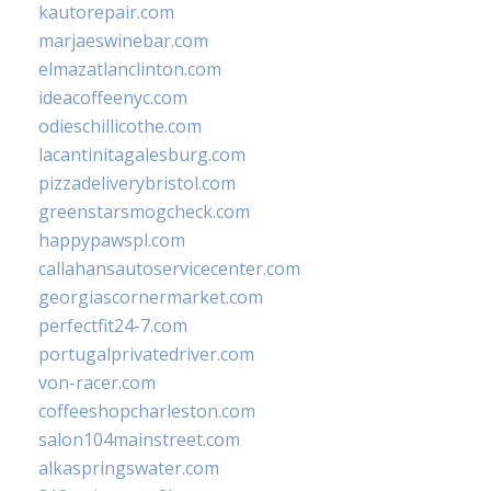
kautorepair.com
marjaeswinebar.com
elmazatlanclinton.com
ideacoffeenyc.com
odieschillicothe.com
lacantinitagalesburg.com
pizzadeliverybristol.com
greenstarsmogcheck.com
happypawspl.com
callahansautoservicecenter.com
georgiascornermarket.com
perfectfit24-7.com
portugalprivatedriver.com
von-racer.com
coffeeshopcharleston.com
salon104mainstreet.com
alkaspringswater.com