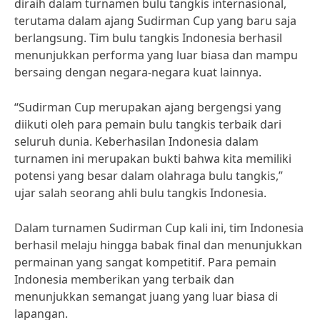
diraih dalam turnamen bulu tangkis internasional,
terutama dalam ajang Sudirman Cup yang baru saja
berlangsung. Tim bulu tangkis Indonesia berhasil
menunjukkan performa yang luar biasa dan mampu
bersaing dengan negara-negara kuat lainnya.
“Sudirman Cup merupakan ajang bergengsi yang
diikuti oleh para pemain bulu tangkis terbaik dari
seluruh dunia. Keberhasilan Indonesia dalam
turnamen ini merupakan bukti bahwa kita memiliki
potensi yang besar dalam olahraga bulu tangkis,”
ujar salah seorang ahli bulu tangkis Indonesia.
Dalam turnamen Sudirman Cup kali ini, tim Indonesia
berhasil melaju hingga babak final dan menunjukkan
permainan yang sangat kompetitif. Para pemain
Indonesia memberikan yang terbaik dan
menunjukkan semangat juang yang luar biasa di
lapangan.