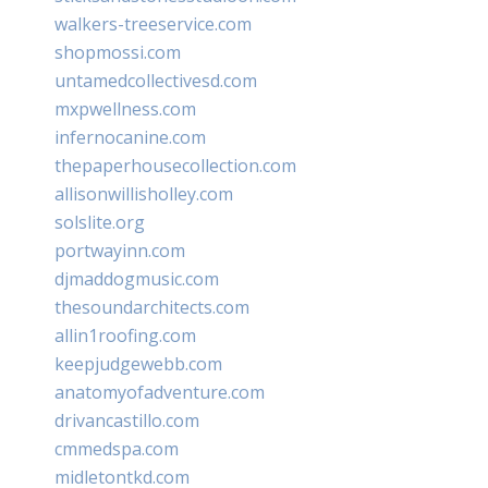
walkers-treeservice.com
shopmossi.com
untamedcollectivesd.com
mxpwellness.com
infernocanine.com
thepaperhousecollection.com
allisonwillisholley.com
solslite.org
portwayinn.com
djmaddogmusic.com
thesoundarchitects.com
allin1roofing.com
keepjudgewebb.com
anatomyofadventure.com
drivancastillo.com
cmmedspa.com
midletontkd.com