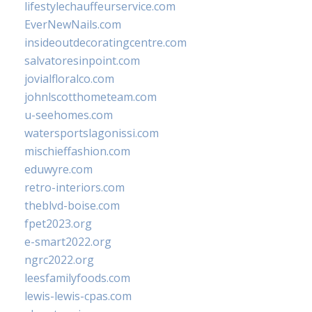
lifestylechauffeurservice.com
EverNewNails.com
insideoutdecoratingcentre.com
salvatoresinpoint.com
jovialfloralco.com
johnlscotthometeam.com
u-seehomes.com
watersportslagonissi.com
mischieffashion.com
eduwyre.com
retro-interiors.com
theblvd-boise.com
fpet2023.org
e-smart2022.org
ngrc2022.org
leesfamilyfoods.com
lewis-lewis-cpas.com