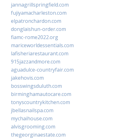
jannagrillspringfield.com
fujiyamacharleston.com
elpatronchardon.com
donglaishun-order.com
fiamc-rome2022.org
mariceworldessentials.com
lafisheriarestaurant.com
915jazzandmore.com
aguadulce-countryfair.com
jakehovis.com
bosswingsduluth.com
birminghamautocare.com
tonyscountrykitchen.com
jbellasnailspa.com
mychaihouse.com
alvisgrooming.com
thegeorginaestate.com