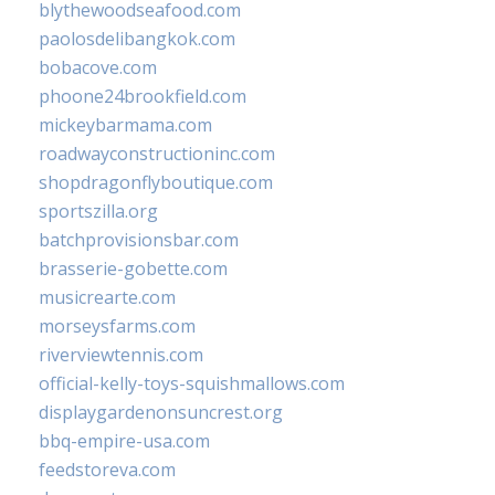
blythewoodseafood.com
paolosdelibangkok.com
bobacove.com
phoone24brookfield.com
mickeybarmama.com
roadwayconstructioninc.com
shopdragonflyboutique.com
sportszilla.org
batchprovisionsbar.com
brasserie-gobette.com
musicrearte.com
morseysfarms.com
riverviewtennis.com
official-kelly-toys-squishmallows.com
displaygardenonsuncrest.org
bbq-empire-usa.com
feedstoreva.com