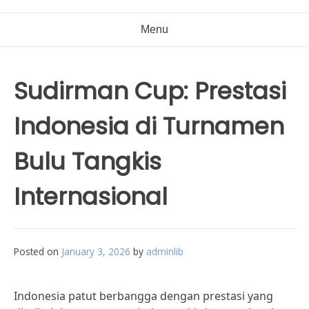
Menu
Sudirman Cup: Prestasi
Indonesia di Turnamen
Bulu Tangkis
Internasional
Posted on
January 3, 2026
by
adminlib
Indonesia patut berbangga dengan prestasi yang