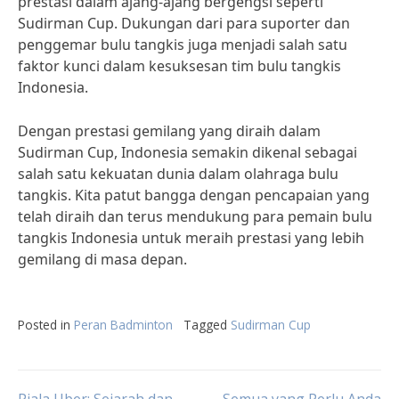
prestasi dalam ajang-ajang bergengsi seperti
Sudirman Cup. Dukungan dari para suporter dan
penggemar bulu tangkis juga menjadi salah satu
faktor kunci dalam kesuksesan tim bulu tangkis
Indonesia.
Dengan prestasi gemilang yang diraih dalam
Sudirman Cup, Indonesia semakin dikenal sebagai
salah satu kekuatan dunia dalam olahraga bulu
tangkis. Kita patut bangga dengan pencapaian yang
telah diraih dan terus mendukung para pemain bulu
tangkis Indonesia untuk meraih prestasi yang lebih
gemilang di masa depan.
Posted in
Peran Badminton
Tagged
Sudirman Cup