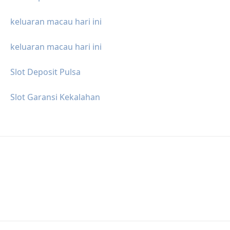
keluaran macau hari ini
keluaran macau hari ini
Slot Deposit Pulsa
Slot Garansi Kekalahan