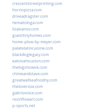
crescentstreetprinting.com
hornopizza.com
driveadragster.com
hematologa.com
lizaivanov.com
guesttinyhomes.com
home-plow-by-meyer.com
palatelatincuisine.com
blackdoglegacy.com
eatvivahouston.com
thebigshowok.com
chimeandstave.com
greatwallseafoodny.com
theloverose.com
gabriovoice.com
resinflowart.com
p-sports.net