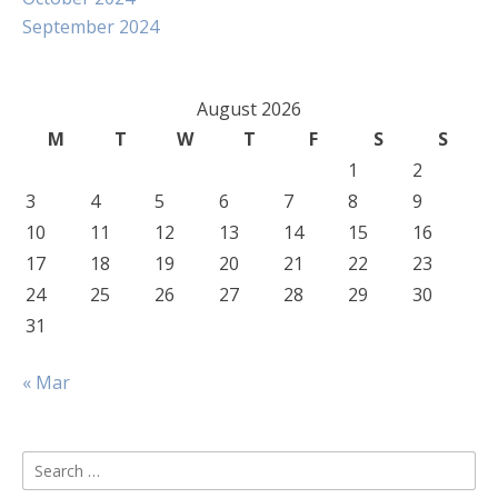
September 2024
August 2026
M
T
W
T
F
S
S
1
2
3
4
5
6
7
8
9
10
11
12
13
14
15
16
17
18
19
20
21
22
23
24
25
26
27
28
29
30
31
« Mar
Search
for: