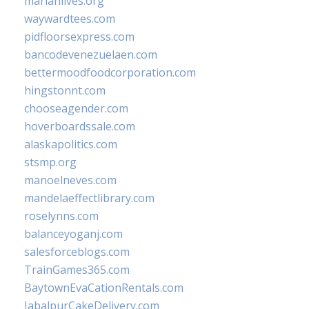
marianlives.org
waywardtees.com
pidfloorsexpress.com
bancodevenezuelaen.com
bettermoodfoodcorporation.com
hingstonnt.com
chooseagender.com
hoverboardssale.com
alaskapolitics.com
stsmp.org
manoelneves.com
mandelaeffectlibrary.com
roselynns.com
balanceyoganj.com
salesforceblogs.com
TrainGames365.com
BaytownEvaCationRentals.com
JabalpurCakeDelivery.com