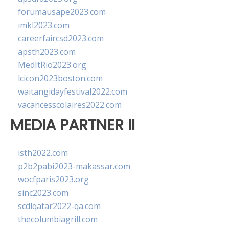
forumausape2023.com
imkl2023.com
careerfaircsd2023.com
apsth2023.com
MedItRio2023.org
lcicon2023boston.com
waitangidayfestival2022.com
vacancesscolaires2022.com
MEDIA PARTNER II
isth2022.com
p2b2pabi2023-makassar.com
wocfparis2023.org
sinc2023.com
scdlqatar2022-qa.com
thecolumbiagrill.com