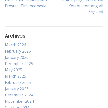
Post
Piala Uber: Sejarah dan
Semua yang Perlu Anda
Prestasi Tim Indonesia
Ketahui tentang All
England
navigation
Archives
March 2026
February 2026
January 2026
December 2025
May 2025
March 2025
February 2025
January 2025
December 2024
November 2024
October 2024