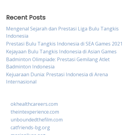
Recent Posts
Mengenal Sejarah dan Prestasi Liga Bulu Tangkis
Indonesia
Prestasi Bulu Tangkis Indonesia di SEA Games 2021
Kejayaan Bulu Tangkis Indonesia di Asian Games
Badminton Olimpiade: Prestasi Gemilang Atlet
Badminton Indonesia
Kejuaraan Dunia: Prestasi Indonesia di Arena
Internasional
okhealthcareers.com
theintexperience.com
unboundedthefilm.com
catfriends-bg.org