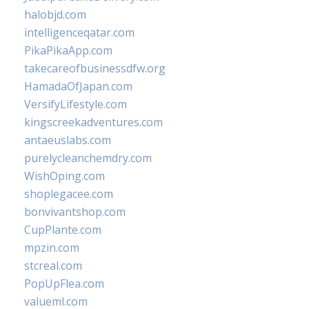
halobjd.com
intelligenceqatar.com
PikaPikaApp.com
takecareofbusinessdfw.org
HamadaOfJapan.com
VersifyLifestyle.com
kingscreekadventures.com
antaeuslabs.com
purelycleanchemdry.com
WishOping.com
shoplegacee.com
bonvivantshop.com
CupPlante.com
mpzin.com
stcreal.com
PopUpFlea.com
valueml.com