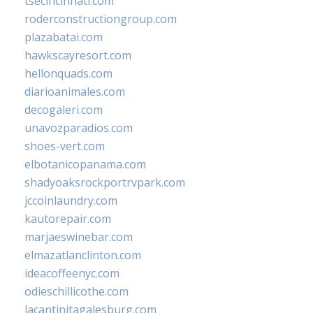
tsecincinnati.com
roderconstructiongroup.com
plazabatai.com
hawkscayresort.com
hellonquads.com
diarioanimales.com
decogaleri.com
unavozparadios.com
shoes-vert.com
elbotanicopanama.com
shadyoaksrockportrvpark.com
jccoinlaundry.com
kautorepair.com
marjaeswinebar.com
elmazatlanclinton.com
ideacoffeenyc.com
odieschillicothe.com
lacantinitagalesburg.com