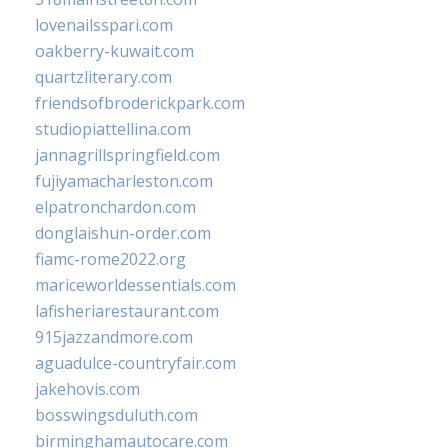
lovenailsspari.com
oakberry-kuwait.com
quartzliterary.com
friendsofbroderickpark.com
studiopiattellina.com
jannagrillspringfield.com
fujiyamacharleston.com
elpatronchardon.com
donglaishun-order.com
fiamc-rome2022.org
mariceworldessentials.com
lafisheriarestaurant.com
915jazzandmore.com
aguadulce-countryfair.com
jakehovis.com
bosswingsduluth.com
birminghamautocare.com