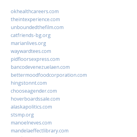
okhealthcareers.com
theintexperience.com
unboundedthefilm.com
catfriends-bg.org
marianlives.org
waywardtees.com
pidfloorsexpress.com
bancodevenezuelaen.com
bettermoodfoodcorporation.com
hingstonnt.com
chooseagender.com
hoverboardssale.com
alaskapolitics.com
stsmp.org
manoelneves.com
mandelaeffectlibrary.com