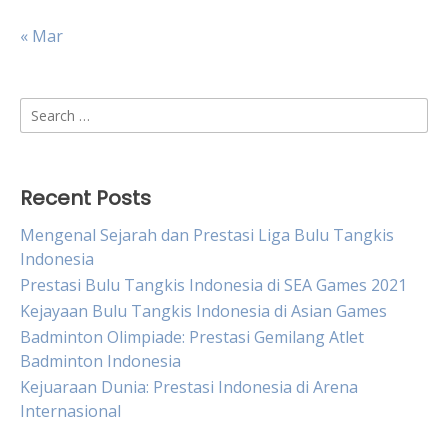
« Mar
Search
for:
Recent Posts
Mengenal Sejarah dan Prestasi Liga Bulu Tangkis
Indonesia
Prestasi Bulu Tangkis Indonesia di SEA Games 2021
Kejayaan Bulu Tangkis Indonesia di Asian Games
Badminton Olimpiade: Prestasi Gemilang Atlet
Badminton Indonesia
Kejuaraan Dunia: Prestasi Indonesia di Arena
Internasional