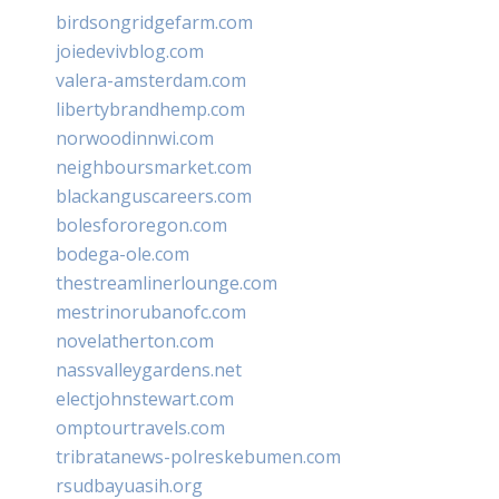
birdsongridgefarm.com
joiedevivblog.com
valera-amsterdam.com
libertybrandhemp.com
norwoodinnwi.com
neighboursmarket.com
blackanguscareers.com
bolesfororegon.com
bodega-ole.com
thestreamlinerlounge.com
mestrinorubanofc.com
novelatherton.com
nassvalleygardens.net
electjohnstewart.com
omptourtravels.com
tribratanews-polreskebumen.com
rsudbayuasih.org