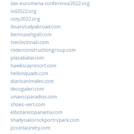
iias-euromena-conference2022.org
ivd2022.org
csity2022.org
ibsarstudyabroad.com
bennusehgall.com
tsecincinnati.com
roderconstructiongroup.com
plazabatai.com
hawkscayresort.com
hellonquads.com
diarioanimales.com
decogaleri.com
unavozparadios.com
shoes-vert.com
elbotanicopanama.com
shadyoaksrockportrvpark.com
jccoinlaundry.com