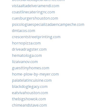
vistaaltadelveramendi.com
coastlinecateringnc.com
cuesburgershouston.com
psicologiaespecializadaencampeche.com
dmtacos.com
crescentstreetprinting.com
hornopizza.com
driveadragster.com
hematologa.com
lizaivanov.com
guesttinyhomes.com
home-plow-by-meyer.com
palatelatincuisine.com
blackdoglegacy.com
eatvivahouston.com
thebigshowok.com
chimeandstave.com