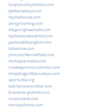
tonyscountrykitchen.com
jbellasnailspa.com
mychaihouse.com
alvisgrooming.com
thegeorginaestate.com
blythewoodseafood.com
paolosdelibangkok.com
bobacove.com
phoone24brookfield.com
mickeybarmama.com
roadwayconstructioninc.com
shopdragonflyboutique.com
sportszilla.org
batchprovisionsbar.com
brasserie-gobette.com
musicrearte.com
morseysfarms.com