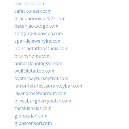
tios-tacos.com
cafecito-satx.com
graduacionviu2023.com
pecanjackstogo.com
zengardendayspa.com
sparklejewelryinc.com
ironcladtattoostudio.com
bruinshome.com
annascleaningsvc.com
wolfcitytattoo.com
oysterbayturkeytrot.com
lafronterarestauranteybar.com
lilyandrosetearoom.com
olivesburgberrypatch.com
theslushkids.com
giobastian.com
glpascensori.com