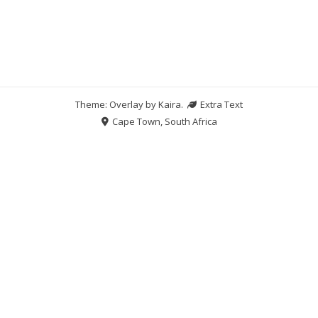
Theme: Overlay by
Kaira
.
Extra Text
Cape Town, South Africa