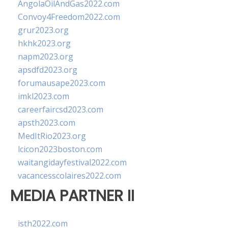
AngolaOilAndGas2022.com
Convoy4Freedom2022.com
grur2023.org
hkhk2023.org
napm2023.org
apsdfd2023.org
forumausape2023.com
imkl2023.com
careerfaircsd2023.com
apsth2023.com
MedItRio2023.org
lcicon2023boston.com
waitangidayfestival2022.com
vacancesscolaires2022.com
MEDIA PARTNER II
isth2022.com