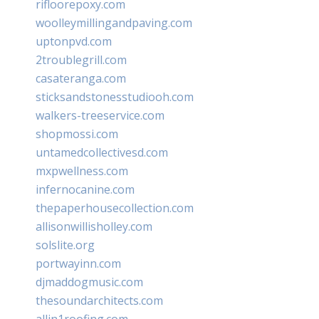
rifloorepoxy.com
woolleymillingandpaving.com
uptonpvd.com
2troublegrill.com
casateranga.com
sticksandstonesstudiooh.com
walkers-treeservice.com
shopmossi.com
untamedcollectivesd.com
mxpwellness.com
infernocanine.com
thepaperhousecollection.com
allisonwillisholley.com
solslite.org
portwayinn.com
djmaddogmusic.com
thesoundarchitects.com
allin1roofing.com