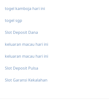
togel kamboja hari ini
togel sgp
Slot Deposit Dana
keluaran macau hari ini
keluaran macau hari ini
Slot Deposit Pulsa
Slot Garansi Kekalahan