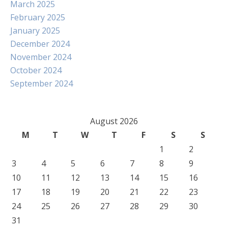
March 2025
February 2025
January 2025
December 2024
November 2024
October 2024
September 2024
August 2026
M
T
W
T
F
S
S
1
2
3
4
5
6
7
8
9
10
11
12
13
14
15
16
17
18
19
20
21
22
23
24
25
26
27
28
29
30
31