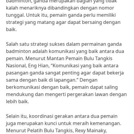
badminton, ganda merupakan bagian yang tidak
kalah menariknya dibandingkan dengan nomor
tunggal. Untuk itu, pemain ganda perlu memiliki
strategi yang matang agar dapat bersaing dengan
baik.
Salah satu strategi sukses dalam permainan ganda
badminton adalah komunikasi yang baik antara dua
pemain. Menurut Mantan Pemain Bulu Tangkis
Nasional, Eng Hian, “Komunikasi yang baik antara
pasangan ganda sangat penting agar dapat bekerja
sama dengan baik di lapangan.” Dengan
berkomunikasi dengan baik, pemain dapat saling
mendukung dan mengerti pergerakan lawan dengan
lebih baik.
Selain itu, koordinasi gerakan antara dua pemain
juga merupakan kunci untuk meraih kemenangan.
Menurut Pelatih Bulu Tangkis, Rexy Mainaky,