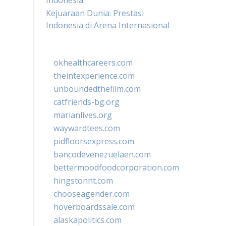
Indonesia
Kejuaraan Dunia: Prestasi
Indonesia di Arena Internasional
okhealthcareers.com
theintexperience.com
unboundedthefilm.com
catfriends-bg.org
marianlives.org
waywardtees.com
pidfloorsexpress.com
bancodevenezuelaen.com
bettermoodfoodcorporation.com
hingstonnt.com
chooseagender.com
hoverboardssale.com
alaskapolitics.com