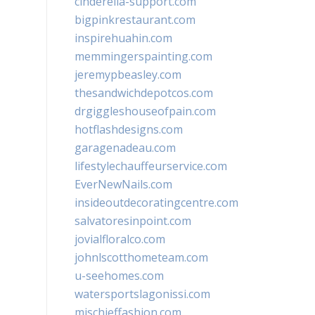
cinderella-support.com
bigpinkrestaurant.com
inspirehuahin.com
memmingerspainting.com
jeremypbeasley.com
thesandwichdepotcos.com
drgiggleshouseofpain.com
hotflashdesigns.com
garagenadeau.com
lifestylechauffeurservice.com
EverNewNails.com
insideoutdecoratingcentre.com
salvatoresinpoint.com
jovialfloralco.com
johnlscotthometeam.com
u-seehomes.com
watersportslagonissi.com
mischieffashion.com