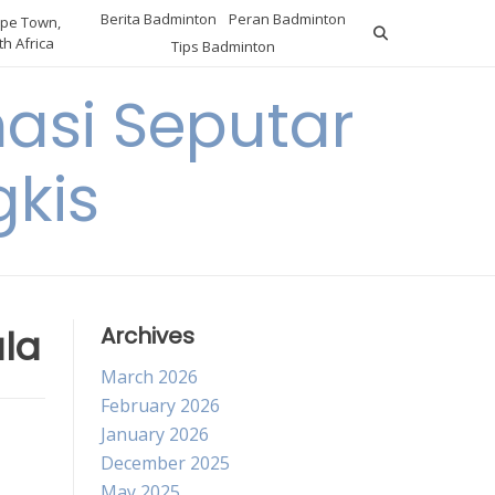
Berita Badminton
Peran Badminton
pe Town,
h Africa
Tips Badminton
asi Seputar
gkis
la
Archives
March 2026
February 2026
January 2026
December 2025
May 2025