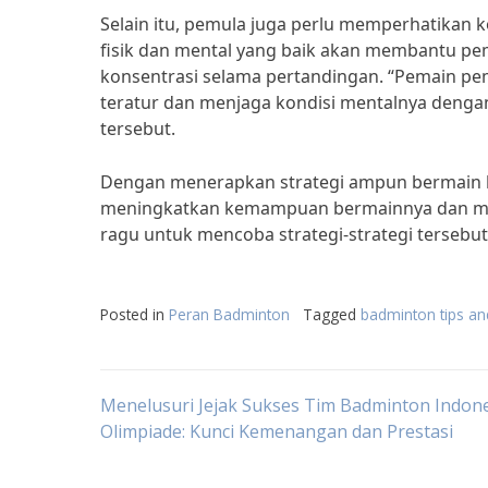
Selain itu, pemula juga perlu memperhatikan k
fisik dan mental yang baik akan membantu p
konsentrasi selama pertandingan. “Pemain pem
teratur dan menjaga kondisi mentalnya dengan b
tersebut.
Dengan menerapkan strategi ampun bermain 
meningkatkan kemampuan bermainnya dan meni
ragu untuk mencoba strategi-strategi terseb
Posted in
Peran Badminton
Tagged
badminton tips and
Post
Menelusuri Jejak Sukses Tim Badminton Indone
Olimpiade: Kunci Kemenangan dan Prestasi
navigation