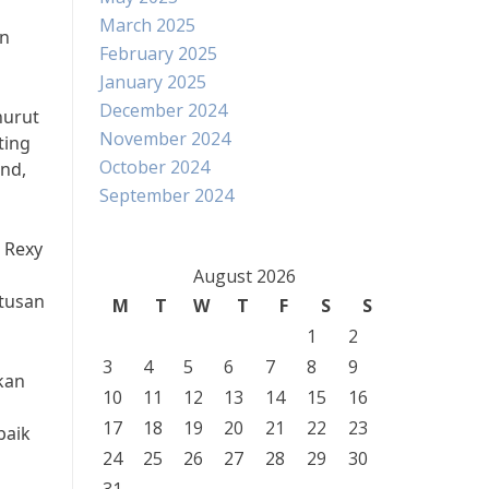
March 2025
un
February 2025
January 2025
December 2024
nurut
November 2024
ting
October 2024
nd,
September 2024
 Rexy
August 2026
tusan
M
T
W
T
F
S
S
1
2
3
4
5
6
7
8
9
kan
10
11
12
13
14
15
16
17
18
19
20
21
22
23
baik
24
25
26
27
28
29
30