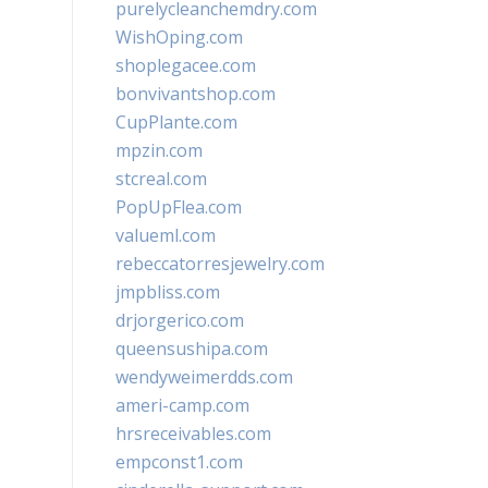
purelycleanchemdry.com
WishOping.com
shoplegacee.com
bonvivantshop.com
CupPlante.com
mpzin.com
stcreal.com
PopUpFlea.com
valueml.com
rebeccatorresjewelry.com
jmpbliss.com
drjorgerico.com
queensushipa.com
wendyweimerdds.com
ameri-camp.com
hrsreceivables.com
empconst1.com