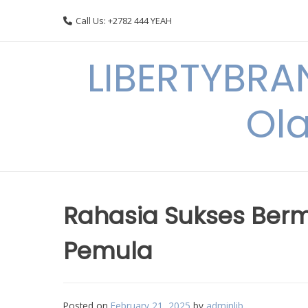
Skip
Call Us: +2782 444 YEAH
to
content
LIBERTYBRA
Ola
Rahasia Sukses Berm
Pemula
Posted on
February 21, 2025
by
adminlib