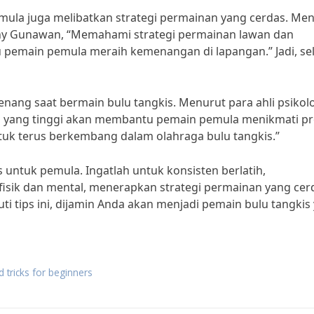
mula juga melibatkan strategi permainan yang cerdas. Me
ony Gunawan, “Memahami strategi permainan lawan dan
pemain pemula meraih kemenangan di lapangan.” Jadi, sel
senang saat bermain bulu tangkis. Menurut para ahli psikol
 yang tinggi akan membantu pemain pemula menikmati p
tuk terus berkembang dalam olahraga bulu tangkis.”
is untuk pemula. Ingatlah untuk konsisten berlatih,
fisik dan mental, menerapkan strategi permainan yang cer
i tips ini, dijamin Anda akan menjadi pemain bulu tangkis
 tricks for beginners