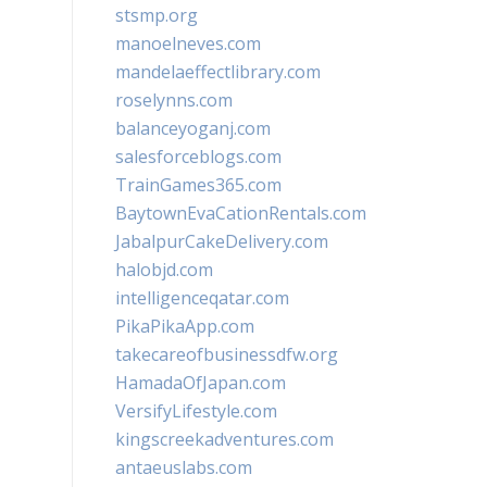
stsmp.org
manoelneves.com
mandelaeffectlibrary.com
roselynns.com
balanceyoganj.com
salesforceblogs.com
TrainGames365.com
BaytownEvaCationRentals.com
JabalpurCakeDelivery.com
halobjd.com
intelligenceqatar.com
PikaPikaApp.com
takecareofbusinessdfw.org
HamadaOfJapan.com
VersifyLifestyle.com
kingscreekadventures.com
antaeuslabs.com