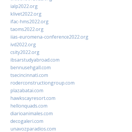
ialp2022.org
klivet2022.org
ifac-hms2022.org
taoms2022.org
iias-euromena-conference2022.org
ivd2022.org
csity2022.org
ibsarstudyabroad.com
bennusehgall.com
tsecincinnati.com
roderconstructiongroup.com
plazabatai.com
hawkscayresort.com
hellonquads.com
diarioanimales.com
decogaleri.com
unavozparadios.com