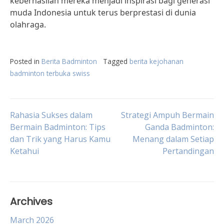
keberhasilan mereka menjadi inspirasi bagi generasi
muda Indonesia untuk terus berprestasi di dunia
olahraga.
Posted in
Berita Badminton
Tagged
berita kejohanan
badminton terbuka swiss
Post
Rahasia Sukses dalam
Strategi Ampuh Bermain
Bermain Badminton: Tips
Ganda Badminton:
dan Trik yang Harus Kamu
Menang dalam Setiap
navigation
Ketahui
Pertandingan
Archives
March 2026