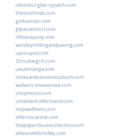
olivesburgberrypatch.com
theslushkids.com
giobastian.com
glpascensori.com
rifloorepoxy.com
woolleymillingandpaving.com
uptonpvd.com
2troublegrill.com
casateranga.com
sticksandstonesstudiooh.com
walkers-treeservice.com
shopmossi.com
untamedcollectivesd.com
mxpwellness.com
infernocanine.com
thepaperhousecollection.com
allisonwillisholley.com