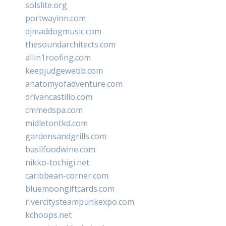
solslite.org
portwayinn.com
djmaddogmusic.com
thesoundarchitects.com
allin1roofing.com
keepjudgewebb.com
anatomyofadventure.com
drivancastillo.com
cmmedspa.com
midletontkd.com
gardensandgrills.com
basilfoodwine.com
nikko-tochigi.net
caribbean-corner.com
bluemoongiftcards.com
rivercitysteampunkexpo.com
kchoops.net