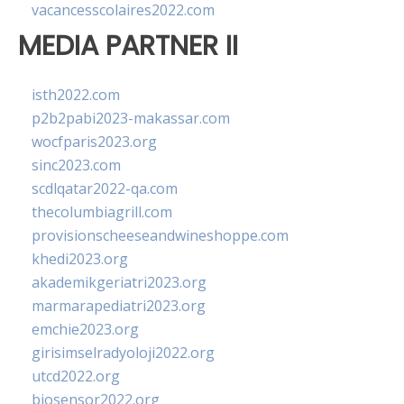
vacancesscolaires2022.com
MEDIA PARTNER II
isth2022.com
p2b2pabi2023-makassar.com
wocfparis2023.org
sinc2023.com
scdlqatar2022-qa.com
thecolumbiagrill.com
provisionscheeseandwineshoppe.com
khedi2023.org
akademikgeriatri2023.org
marmarapediatri2023.org
emchie2023.org
girisimselradyoloji2022.org
utcd2022.org
biosensor2022.org