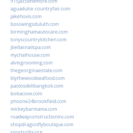
915jazzandmore.com
aguadulce-countryfair.com
jakehovis.com
bosswingsduluth.com
birminghamautocare.com
tonyscountrykitchen.com
jbellasnailspa.com
mychaihouse.com
alvisgrooming.com
thegeorginaestate.com
blythewoodseafood.com
paolosdelibangkok.com
bobacove.com
phoone24brookfield.com
mickeybarmama.com
roadwayconstructioninc.com
shopdragonflyboutique.com
sportszilla.org