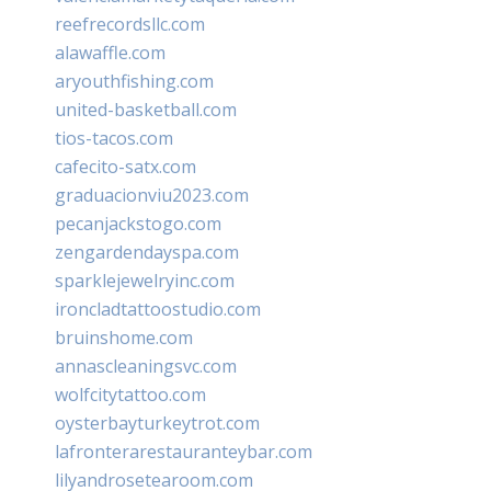
reefrecordsllc.com
alawaffle.com
aryouthfishing.com
united-basketball.com
tios-tacos.com
cafecito-satx.com
graduacionviu2023.com
pecanjackstogo.com
zengardendayspa.com
sparklejewelryinc.com
ironcladtattoostudio.com
bruinshome.com
annascleaningsvc.com
wolfcitytattoo.com
oysterbayturkeytrot.com
lafronterarestauranteybar.com
lilyandrosetearoom.com