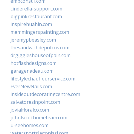
empconst1.com
cinderella-support.com
bigpinkrestaurant.com
inspirehuahin.com
memmingerspainting.com
jeremypbeasley.com
thesandwichdepotcos.com
drgiggleshouseofpain.com
hotflashdesigns.com
garagenadeau.com
lifestylechauffeurservice.com
EverNewNails.com
insideoutdecoratingcentre.com
salvatoresinpoint.com
jovialfloralco.com
johnlscotthometeam.com
u-seehomes.com
watersportslagonissi.com