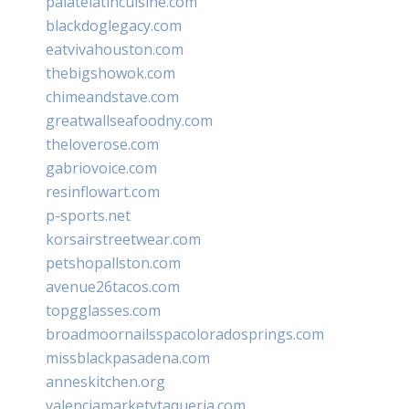
palatelatincuisine.com
blackdoglegacy.com
eatvivahouston.com
thebigshowok.com
chimeandstave.com
greatwallseafoodny.com
theloverose.com
gabriovoice.com
resinflowart.com
p-sports.net
korsairstreetwear.com
petshopallston.com
avenue26tacos.com
topgglasses.com
broadmoornailsspacoloradosprings.com
missblackpasadena.com
anneskitchen.org
valenciamarketytaqueria.com