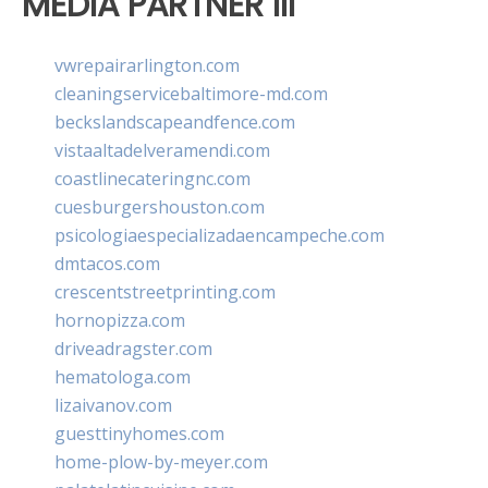
MEDIA PARTNER III
vwrepairarlington.com
cleaningservicebaltimore-md.com
beckslandscapeandfence.com
vistaaltadelveramendi.com
coastlinecateringnc.com
cuesburgershouston.com
psicologiaespecializadaencampeche.com
dmtacos.com
crescentstreetprinting.com
hornopizza.com
driveadragster.com
hematologa.com
lizaivanov.com
guesttinyhomes.com
home-plow-by-meyer.com