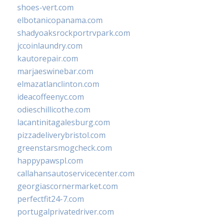
shoes-vert.com
elbotanicopanama.com
shadyoaksrockportrvpark.com
jccoinlaundry.com
kautorepair.com
marjaeswinebar.com
elmazatlanclinton.com
ideacoffeenyc.com
odieschillicothe.com
lacantinitagalesburg.com
pizzadeliverybristol.com
greenstarsmogcheck.com
happypawspl.com
callahansautoservicecenter.com
georgiascornermarket.com
perfectfit24-7.com
portugalprivatedriver.com