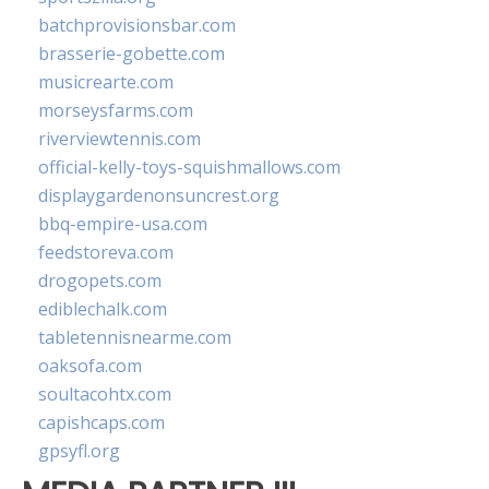
batchprovisionsbar.com
brasserie-gobette.com
musicrearte.com
morseysfarms.com
riverviewtennis.com
official-kelly-toys-squishmallows.com
displaygardenonsuncrest.org
bbq-empire-usa.com
feedstoreva.com
drogopets.com
ediblechalk.com
tabletennisnearme.com
oaksofa.com
soultacohtx.com
capishcaps.com
gpsyfl.org