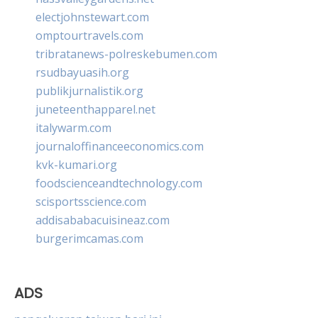
electjohnstewart.com
omptourtravels.com
tribratanews-polreskebumen.com
rsudbayuasih.org
publikjurnalistik.org
juneteenthapparel.net
italywarm.com
journaloffinanceeconomics.com
kvk-kumari.org
foodscienceandtechnology.com
scisportsscience.com
addisababacuisineaz.com
burgerimcamas.com
ADS