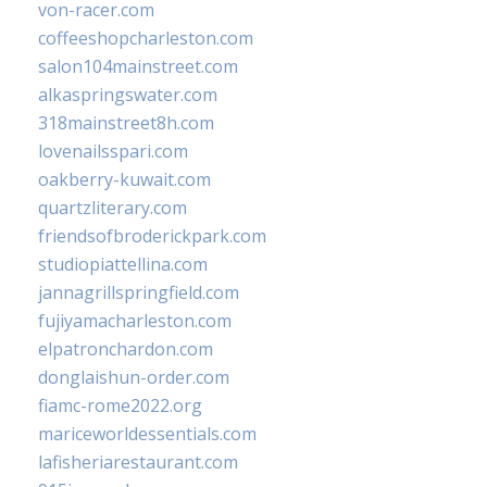
von-racer.com
coffeeshopcharleston.com
salon104mainstreet.com
alkaspringswater.com
318mainstreet8h.com
lovenailsspari.com
oakberry-kuwait.com
quartzliterary.com
friendsofbroderickpark.com
studiopiattellina.com
jannagrillspringfield.com
fujiyamacharleston.com
elpatronchardon.com
donglaishun-order.com
fiamc-rome2022.org
mariceworldessentials.com
lafisheriarestaurant.com