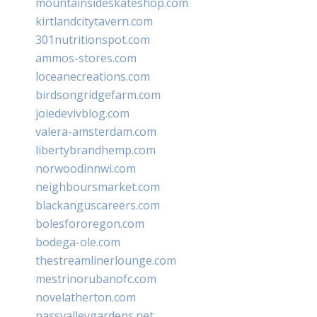
mountainsideskateshop.com
kirtlandcitytavern.com
301nutritionspot.com
ammos-stores.com
loceanecreations.com
birdsongridgefarm.com
joiedevivblog.com
valera-amsterdam.com
libertybrandhemp.com
norwoodinnwi.com
neighboursmarket.com
blackanguscareers.com
bolesfororegon.com
bodega-ole.com
thestreamlinerlounge.com
mestrinorubanofc.com
novelatherton.com
nassvalleygardens.net