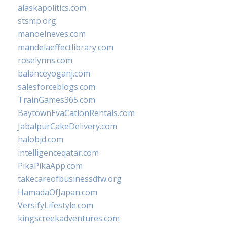
alaskapolitics.com
stsmp.org
manoelneves.com
mandelaeffectlibrary.com
roselynns.com
balanceyoganj.com
salesforceblogs.com
TrainGames365.com
BaytownEvaCationRentals.com
JabalpurCakeDelivery.com
halobjd.com
intelligenceqatar.com
PikaPikaApp.com
takecareofbusinessdfw.org
HamadaOfJapan.com
VersifyLifestyle.com
kingscreekadventures.com