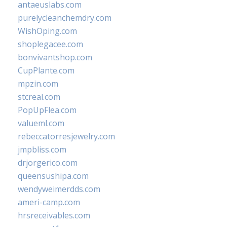
antaeuslabs.com
purelycleanchemdry.com
WishOping.com
shoplegacee.com
bonvivantshop.com
CupPlante.com
mpzin.com
stcreal.com
PopUpFlea.com
valueml.com
rebeccatorresjewelry.com
jmpbliss.com
drjorgerico.com
queensushipa.com
wendyweimerdds.com
ameri-camp.com
hrsreceivables.com