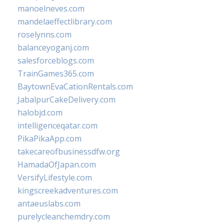
manoelneves.com
mandelaeffectlibrary.com
roselynns.com
balanceyoganj.com
salesforceblogs.com
TrainGames365.com
BaytownEvaCationRentals.com
JabalpurCakeDelivery.com
halobjd.com
intelligenceqatar.com
PikaPikaApp.com
takecareofbusinessdfw.org
HamadaOfJapan.com
VersifyLifestyle.com
kingscreekadventures.com
antaeuslabs.com
purelycleanchemdry.com