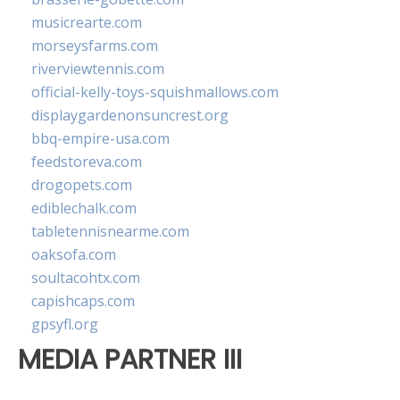
musicrearte.com
morseysfarms.com
riverviewtennis.com
official-kelly-toys-squishmallows.com
displaygardenonsuncrest.org
bbq-empire-usa.com
feedstoreva.com
drogopets.com
ediblechalk.com
tabletennisnearme.com
oaksofa.com
soultacohtx.com
capishcaps.com
gpsyfl.org
MEDIA PARTNER III