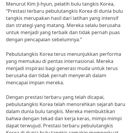
Menurut Kim Ji-hyun, pelatih bulu tangkis Korea,
“Prestasi terbaru pebulutangkis Korea di dunia bulu
tangkis merupakan hasil dari latihan yang intensif
dan strategi yang matang. Mereka selalu berusaha
untuk menjadi yang terbaik dan tidak pernah puas
dengan pencapaian sebelumnya.”
Pebulutangkis Korea terus menunjukkan performa
yang memukau di pentas internasional. Mereka
menjadi inspirasi bagi generasi muda untuk terus
berusaha dan tidak pernah menyerah dalam
mencapai impian mereka.
Dengan prestasi terbaru yang telah dicapai,
pebulutangkis Korea telah menorehkan sejarah baru
dalam dunia bulu tangkis. Mereka membuktikan
bahwa dengan tekad dan kerja keras, mimpi-mimpi
dapat terwujud. Prestasi terbaru pebulutangkis
Korea di dunia bulu tangkis semakin memperkuat