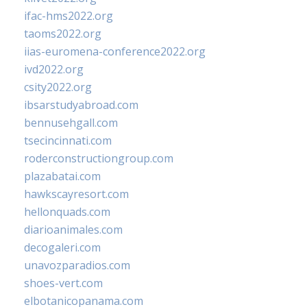
ifac-hms2022.org
taoms2022.org
iias-euromena-conference2022.org
ivd2022.org
csity2022.org
ibsarstudyabroad.com
bennusehgall.com
tsecincinnati.com
roderconstructiongroup.com
plazabatai.com
hawkscayresort.com
hellonquads.com
diarioanimales.com
decogaleri.com
unavozparadios.com
shoes-vert.com
elbotanicopanama.com