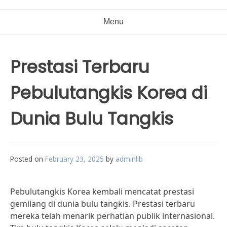
Menu
Prestasi Terbaru
Pebulutangkis Korea di
Dunia Bulu Tangkis
Posted on
February 23, 2025
by
adminlib
Pebulutangkis Korea kembali mencatat prestasi
gemilang di dunia bulu tangkis. Prestasi terbaru
mereka telah menarik perhatian publik internasional.