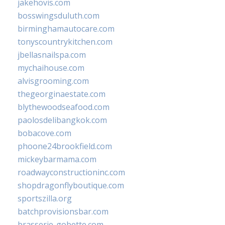
jakehovis.com
bosswingsduluth.com
birminghamautocare.com
tonyscountrykitchen.com
jbellasnailspa.com
mychaihouse.com
alvisgrooming.com
thegeorginaestate.com
blythewoodseafood.com
paolosdelibangkok.com
bobacove.com
phoone24brookfield.com
mickeybarmama.com
roadwayconstructioninc.com
shopdragonflyboutique.com
sportszilla.org
batchprovisionsbar.com
brasserie-gobette.com