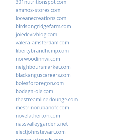
301nutritionspot.com
ammos-stores.com
loceanecreations.com
birdsongridgefarm.com
joiedevivblog.com
valera-amsterdam.com
libertybrandhemp.com
norwoodinnwi.com
neighboursmarket.com
blackanguscareers.com
bolesfororegon.com
bodega-ole.com
thestreamlinerlounge.com
mestrinorubanofc.com
novelatherton.com
nassvalleygardens.net
electjohnstewart.com
omptourtravels.com