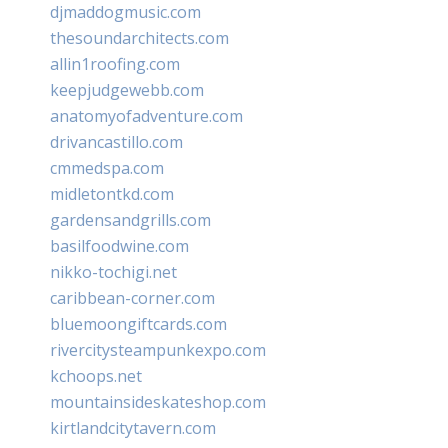
djmaddogmusic.com
thesoundarchitects.com
allin1roofing.com
keepjudgewebb.com
anatomyofadventure.com
drivancastillo.com
cmmedspa.com
midletontkd.com
gardensandgrills.com
basilfoodwine.com
nikko-tochigi.net
caribbean-corner.com
bluemoongiftcards.com
rivercitysteampunkexpo.com
kchoops.net
mountainsideskateshop.com
kirtlandcitytavern.com