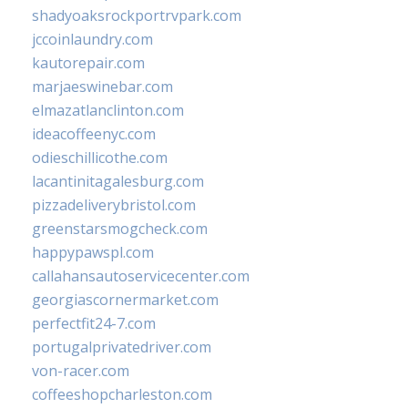
shadyoaksrockportrvpark.com
jccoinlaundry.com
kautorepair.com
marjaeswinebar.com
elmazatlanclinton.com
ideacoffeenyc.com
odieschillicothe.com
lacantinitagalesburg.com
pizzadeliverybristol.com
greenstarsmogcheck.com
happypawspl.com
callahansautoservicecenter.com
georgiascornermarket.com
perfectfit24-7.com
portugalprivatedriver.com
von-racer.com
coffeeshopcharleston.com