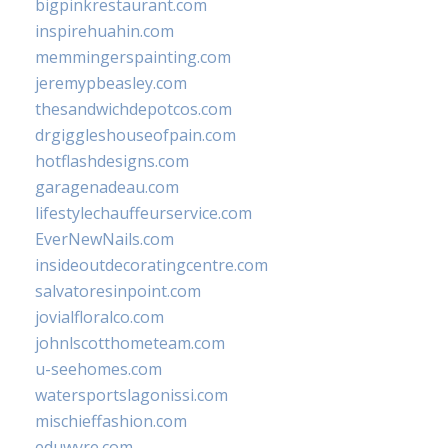
bigpinkrestaurant.com
inspirehuahin.com
memmingerspainting.com
jeremypbeasley.com
thesandwichdepotcos.com
drgiggleshouseofpain.com
hotflashdesigns.com
garagenadeau.com
lifestylechauffeurservice.com
EverNewNails.com
insideoutdecoratingcentre.com
salvatoresinpoint.com
jovialfloralco.com
johnlscotthometeam.com
u-seehomes.com
watersportslagonissi.com
mischieffashion.com
eduwyre.com