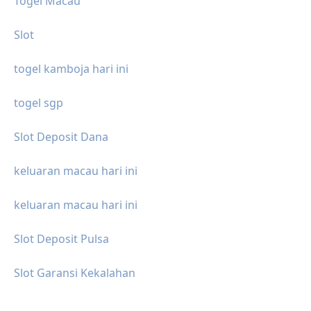
Togel Macau
Slot
togel kamboja hari ini
togel sgp
Slot Deposit Dana
keluaran macau hari ini
keluaran macau hari ini
Slot Deposit Pulsa
Slot Garansi Kekalahan