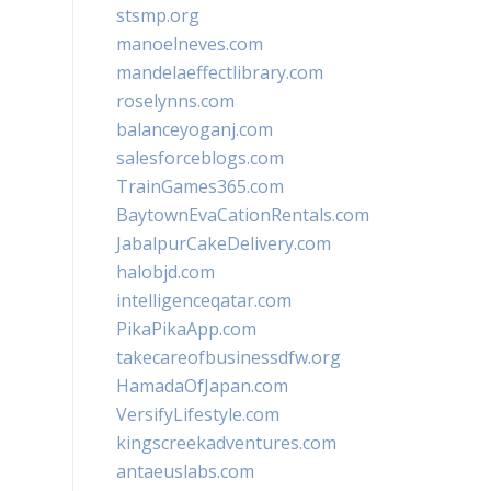
stsmp.org
manoelneves.com
mandelaeffectlibrary.com
roselynns.com
balanceyoganj.com
salesforceblogs.com
TrainGames365.com
BaytownEvaCationRentals.com
JabalpurCakeDelivery.com
halobjd.com
intelligenceqatar.com
PikaPikaApp.com
takecareofbusinessdfw.org
HamadaOfJapan.com
VersifyLifestyle.com
kingscreekadventures.com
antaeuslabs.com