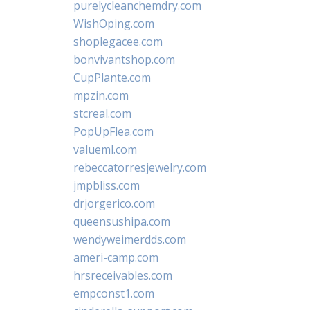
purelycleanchemdry.com
WishOping.com
shoplegacee.com
bonvivantshop.com
CupPlante.com
mpzin.com
stcreal.com
PopUpFlea.com
valueml.com
rebeccatorresjewelry.com
jmpbliss.com
drjorgerico.com
queensushipa.com
wendyweimerdds.com
ameri-camp.com
hrsreceivables.com
empconst1.com