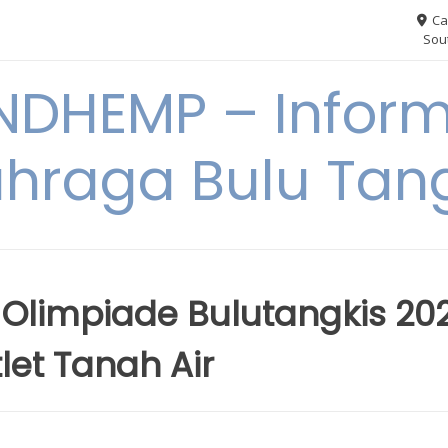
Ca
Sout
NDHEMP – Inform
hraga Bulu Tan
i Olimpiade Bulutangkis 202
let Tanah Air