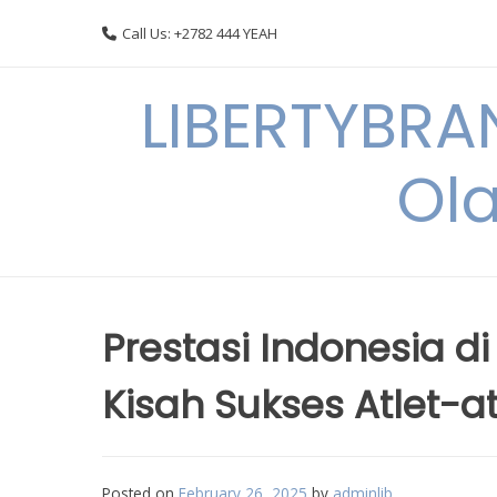
Skip
Call Us: +2782 444 YEAH
to
content
LIBERTYBRA
Ola
Prestasi Indonesia d
Kisah Sukses Atlet-at
Posted on
February 26, 2025
by
adminlib