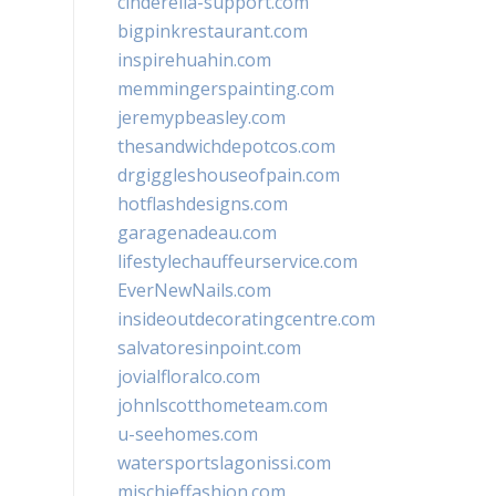
cinderella-support.com
bigpinkrestaurant.com
inspirehuahin.com
memmingerspainting.com
jeremypbeasley.com
thesandwichdepotcos.com
drgiggleshouseofpain.com
hotflashdesigns.com
garagenadeau.com
lifestylechauffeurservice.com
EverNewNails.com
insideoutdecoratingcentre.com
salvatoresinpoint.com
jovialfloralco.com
johnlscotthometeam.com
u-seehomes.com
watersportslagonissi.com
mischieffashion.com