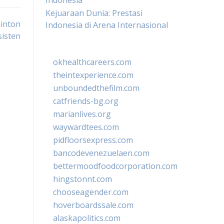
Indonesia
Kejuaraan Dunia: Prestasi
inton
Indonesia di Arena Internasional
sisten
okhealthcareers.com
theintexperience.com
unboundedthefilm.com
catfriends-bg.org
marianlives.org
waywardtees.com
pidfloorsexpress.com
bancodevenezuelaen.com
bettermoodfoodcorporation.com
hingstonnt.com
chooseagender.com
hoverboardssale.com
alaskapolitics.com