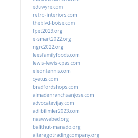
eduwyre.com
retro-interiors.com
theblvd-boise.com
fpet2023.org
e-smart2022.org
ngrc2022.org
leesfamilyfoods.com
lewis-lewis-cpas.com
eleontennis.com
cyetus.com
bradfordshops.com
almadenranchsanjose.com
advocatevijay.com
adlibilimler2023.com
naswwebed.org
balithut-manado.org
alteregotradingcompany.org