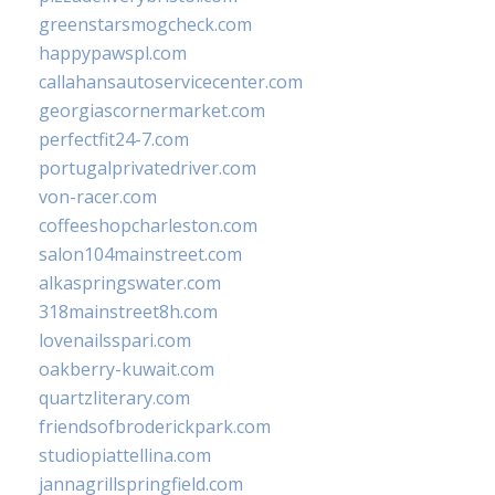
greenstarsmogcheck.com
happypawspl.com
callahansautoservicecenter.com
georgiascornermarket.com
perfectfit24-7.com
portugalprivatedriver.com
von-racer.com
coffeeshopcharleston.com
salon104mainstreet.com
alkaspringswater.com
318mainstreet8h.com
lovenailsspari.com
oakberry-kuwait.com
quartzliterary.com
friendsofbroderickpark.com
studiopiattellina.com
jannagrillspringfield.com