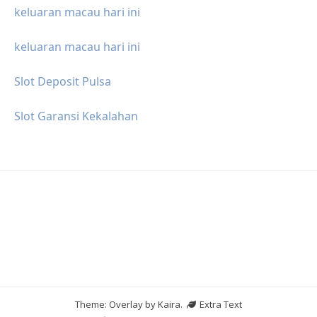
keluaran macau hari ini
keluaran macau hari ini
Slot Deposit Pulsa
Slot Garansi Kekalahan
Theme: Overlay by
Kaira
.
Extra Text