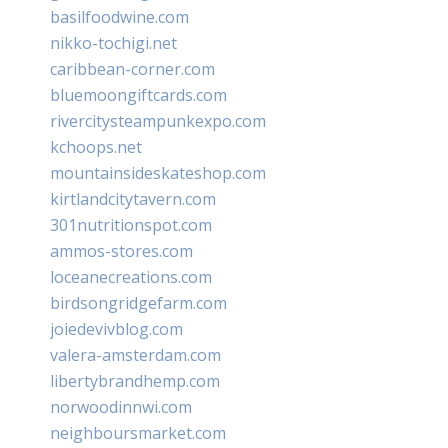
basilfoodwine.com
nikko-tochigi.net
caribbean-corner.com
bluemoongiftcards.com
rivercitysteampunkexpo.com
kchoops.net
mountainsideskateshop.com
kirtlandcitytavern.com
301nutritionspot.com
ammos-stores.com
loceanecreations.com
birdsongridgefarm.com
joiedevivblog.com
valera-amsterdam.com
libertybrandhemp.com
norwoodinnwi.com
neighboursmarket.com