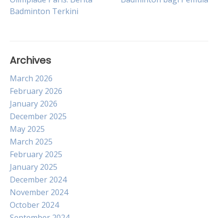
Badminton Terkini
navigation
Archives
March 2026
February 2026
January 2026
December 2025
May 2025
March 2025
February 2025
January 2025
December 2024
November 2024
October 2024
September 2024