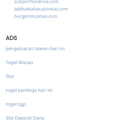
scisportsscience.com
addisababacuisineaz.com
burgerimcamas.com
ADS
pengeluaran taiwan hari ini
Togel Macau
Slot
togel kamboja hari ini
togel sgp
Slot Deposit Dana