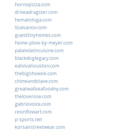
hornopizza.com
driveadragster.com
hematologa.com
lizaivanov.com
guesttinyhomes.com
home-plow-by-meyer.com
palatelatincuisine.com
blackdoglegacy.com
eatvivahouston.com
thebigshowok.com
chimeandstave.com
greatwallseafoodny.com
theloverose.com
gabriovoice.com
resinflowart.com
p-sports.net
korsairstreetwear.com