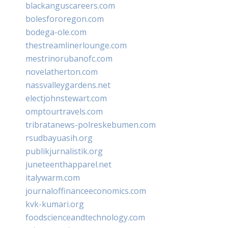
blackanguscareers.com
bolesfororegon.com
bodega-ole.com
thestreamlinerlounge.com
mestrinorubanofc.com
novelatherton.com
nassvalleygardens.net
electjohnstewart.com
omptourtravels.com
tribratanews-polreskebumen.com
rsudbayuasih.org
publikjurnalistik.org
juneteenthapparel.net
italywarm.com
journaloffinanceeconomics.com
kvk-kumari.org
foodscienceandtechnology.com