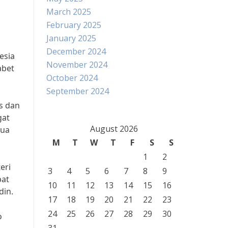
March 2025
February 2025
January 2025
December 2024
esia
November 2024
abet
October 2024
September 2024
s dan
gat
August 2026
mua
M
T
W
T
F
S
S
1
2
eri
3
4
5
6
7
8
9
pat
10
11
12
13
14
15
16
din.
17
18
19
20
21
22
23
24
25
26
27
28
29
30
o