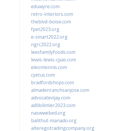
eduwyre.com
retro-interiors.com
theblvd-boise.com
fpet2023.org
e-smart2022.org
ngrc2022.org
leesfamilyfoods.com
lewis-lewis-cpas.com
eleontennis.com
cyetus.com
bradfordshops.com
almadenranchsanjose.com
advocatevijay.com
adlibilimler2023.com
naswwebed.org
balithut-manado.org
alteregotradingcompany.org