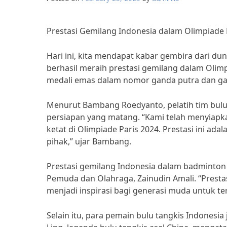
Prestasi Gemilang Indonesia dalam Olimpiade 
Hari ini, kita mendapat kabar gembira dari du
berhasil meraih prestasi gemilang dalam Olimp
medali emas dalam nomor ganda putra dan g
Menurut Bambang Roedyanto, pelatih tim bulu 
persiapan yang matang. “Kami telah menyiapk
ketat di Olimpiade Paris 2024. Prestasi ini ada
pihak,” ujar Bambang.
Prestasi gemilang Indonesia dalam badminton 
Pemuda dan Olahraga, Zainudin Amali. “Prest
menjadi inspirasi bagi generasi muda untuk ter
Selain itu, para pemain bulu tangkis Indonesia