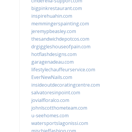
cinderella-support.com
bigpinkrestaurant.com
inspirehuahin.com
memmingerspainting.com
jeremypbeasley.com
thesandwichdepotcos.com
drgiggleshouseofpain.com
hotflashdesigns.com
garagenadeau.com
lifestylechauffeurservice.com
EverNewNails.com
insideoutdecoratingcentre.com
salvatoresinpoint.com
jovialfloralco.com
johnlscotthometeam.com
u-seehomes.com
watersportslagonissi.com
mischieffashion.com