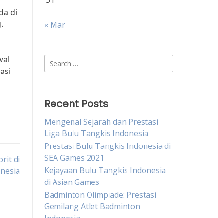
31
da di
.
« Mar
wal
Search
asi
for:
Recent Posts
Mengenal Sejarah dan Prestasi
Liga Bulu Tangkis Indonesia
Prestasi Bulu Tangkis Indonesia di
SEA Games 2021
rit di
Kejayaan Bulu Tangkis Indonesia
nesia
di Asian Games
Badminton Olimpiade: Prestasi
Gemilang Atlet Badminton