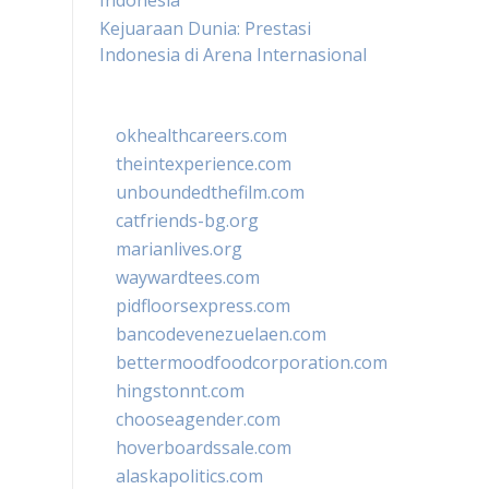
Indonesia
Kejuaraan Dunia: Prestasi
Indonesia di Arena Internasional
okhealthcareers.com
theintexperience.com
unboundedthefilm.com
catfriends-bg.org
marianlives.org
waywardtees.com
pidfloorsexpress.com
bancodevenezuelaen.com
bettermoodfoodcorporation.com
hingstonnt.com
chooseagender.com
hoverboardssale.com
alaskapolitics.com