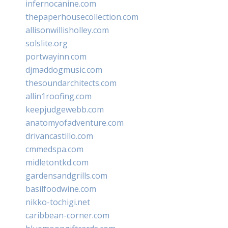
infernocanine.com
thepaperhousecollection.com
allisonwillisholley.com
solslite.org
portwayinn.com
djmaddogmusic.com
thesoundarchitects.com
allin1roofing.com
keepjudgewebb.com
anatomyofadventure.com
drivancastillo.com
cmmedspa.com
midletontkd.com
gardensandgrills.com
basilfoodwine.com
nikko-tochigi.net
caribbean-corner.com