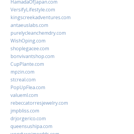
HamadaOfJapan.com
VersifyLifestyle.com
kingscreekadventures.com
antaeuslabs.com
purelycleanchemdry.com
WishOping.com
shoplegacee.com
bonvivantshop.com
CupPlante.com
mpzin.com
stcreal.com
PopUpFlea.com
valueml.com
rebeccatorresjewelry.com
jmpbliss.com
drjorgerico.com
queensushipa.com