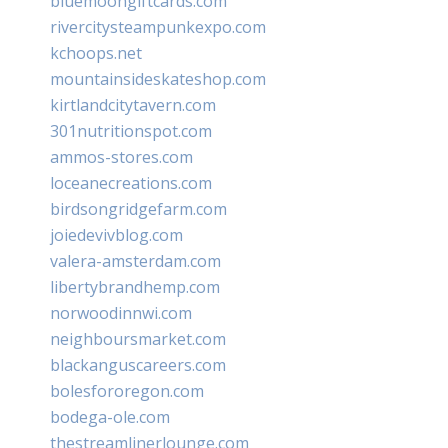
bluemoongiftcards.com
rivercitysteampunkexpo.com
kchoops.net
mountainsideskateshop.com
kirtlandcitytavern.com
301nutritionspot.com
ammos-stores.com
loceanecreations.com
birdsongridgefarm.com
joiedevivblog.com
valera-amsterdam.com
libertybrandhemp.com
norwoodinnwi.com
neighboursmarket.com
blackanguscareers.com
bolesfororegon.com
bodega-ole.com
thestreamlinerlounge.com