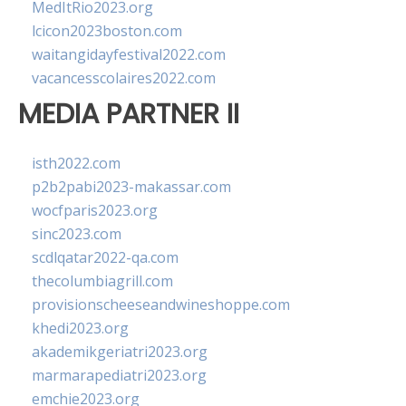
MedItRio2023.org
lcicon2023boston.com
waitangidayfestival2022.com
vacancesscolaires2022.com
MEDIA PARTNER II
isth2022.com
p2b2pabi2023-makassar.com
wocfparis2023.org
sinc2023.com
scdlqatar2022-qa.com
thecolumbiagrill.com
provisionscheeseandwineshoppe.com
khedi2023.org
akademikgeriatri2023.org
marmarapediatri2023.org
emchie2023.org