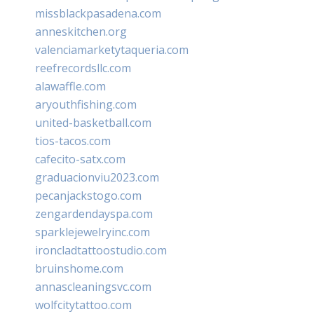
missblackpasadena.com
anneskitchen.org
valenciamarketytaqueria.com
reefrecordsllc.com
alawaffle.com
aryouthfishing.com
united-basketball.com
tios-tacos.com
cafecito-satx.com
graduacionviu2023.com
pecanjackstogo.com
zengardendayspa.com
sparklejewelryinc.com
ironcladtattoostudio.com
bruinshome.com
annascleaningsvc.com
wolfcitytattoo.com