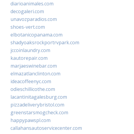
diarioanimales.com
decogaleri.com
unavozparadios.com
shoes-vert.com
elbotanicopanama.com
shadyoaksrockportrvpark.com
jccoinlaundry.com
kautorepair.com
marjaeswinebar.com
elmazatlanclinton.com
ideacoffeenyc.com
odieschillicothe.com
lacantinitagalesburg.com
pizzadeliverybristol.com
greenstarsmogcheck.com
happypawspl.com
callahansautoservicecenter.com