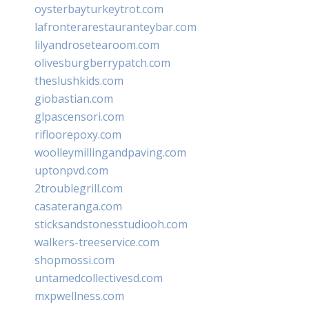
oysterbayturkeytrot.com
lafronterarestauranteybar.com
lilyandrosetearoom.com
olivesburgberrypatch.com
theslushkids.com
giobastian.com
glpascensori.com
rifloorepoxy.com
woolleymillingandpaving.com
uptonpvd.com
2troublegrill.com
casateranga.com
sticksandstonesstudiooh.com
walkers-treeservice.com
shopmossi.com
untamedcollectivesd.com
mxpwellness.com