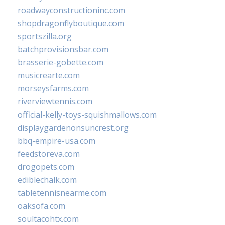
roadwayconstructioninc.com
shopdragonflyboutique.com
sportszilla.org
batchprovisionsbar.com
brasserie-gobette.com
musicrearte.com
morseysfarms.com
riverviewtennis.com
official-kelly-toys-squishmallows.com
displaygardenonsuncrest.org
bbq-empire-usa.com
feedstoreva.com
drogopets.com
ediblechalk.com
tabletennisnearme.com
oaksofa.com
soultacohtx.com