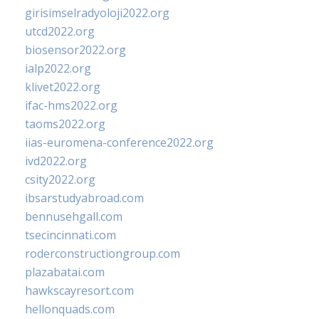
girisimselradyoloji2022.org
utcd2022.org
biosensor2022.org
ialp2022.org
klivet2022.org
ifac-hms2022.org
taoms2022.org
iias-euromena-conference2022.org
ivd2022.org
csity2022.org
ibsarstudyabroad.com
bennusehgall.com
tsecincinnati.com
roderconstructiongroup.com
plazabatai.com
hawkscayresort.com
hellonquads.com