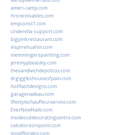
wendyweimerdds.com
ameri-camp.com
hrsreceivables.com
empconst1.com
cinderella-support.com
bigpinkrestaurant.com
inspirehuahin.com
memmingerspainting.com
jeremypbeasley.com
thesandwichdepotcos.com
drgiggleshouseofpain.com
hotflashdesigns.com
garagenadeau.com
lifestylechauffeurservice.com
EverNewNails.com
insideoutdecoratingcentre.com
salvatoresinpoint.com
jovialfloralco.com