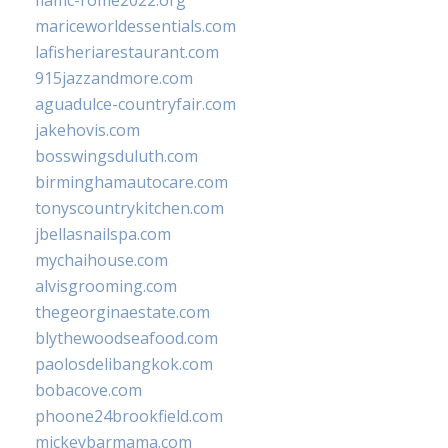
fiamc-rome2022.org
mariceworldessentials.com
lafisheriarestaurant.com
915jazzandmore.com
aguadulce-countryfair.com
jakehovis.com
bosswingsduluth.com
birminghamautocare.com
tonyscountrykitchen.com
jbellasnailspa.com
mychaihouse.com
alvisgrooming.com
thegeorginaestate.com
blythewoodseafood.com
paolosdelibangkok.com
bobacove.com
phoone24brookfield.com
mickeybarmama.com