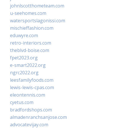
johnlscotthometeam.com
u-seehomes.com
watersportslagonissi.com
mischieffashion.com
eduwyre.com
retro-interiors.com
theblvd-boise.com
fpet2023.org
e-smart2022.org
ngrc2022.org
leesfamilyfoods.com
lewis-lewis-cpas.com
eleontennis.com
cyetus.com
bradfordshops.com
almadenranchsanjose.com
advocatevijay.com