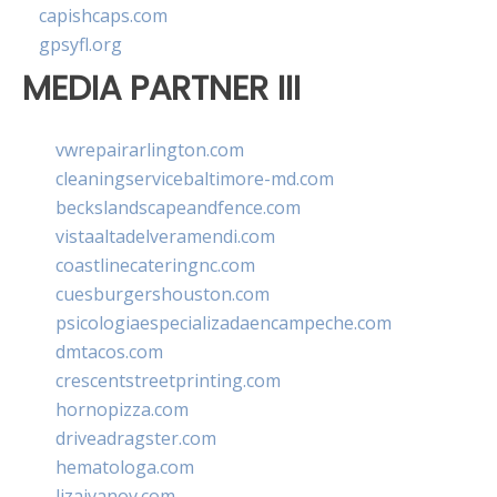
capishcaps.com
gpsyfl.org
MEDIA PARTNER III
vwrepairarlington.com
cleaningservicebaltimore-md.com
beckslandscapeandfence.com
vistaaltadelveramendi.com
coastlinecateringnc.com
cuesburgershouston.com
psicologiaespecializadaencampeche.com
dmtacos.com
crescentstreetprinting.com
hornopizza.com
driveadragster.com
hematologa.com
lizaivanov.com