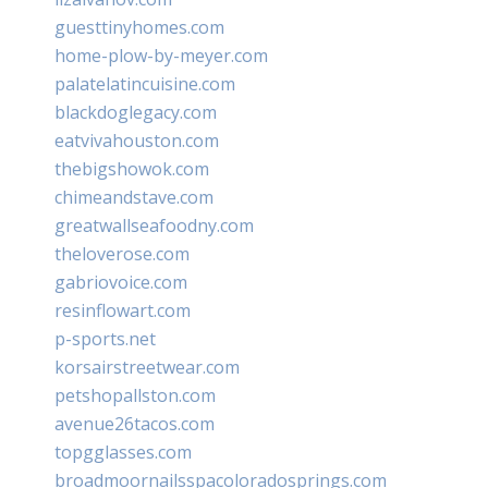
guesttinyhomes.com
home-plow-by-meyer.com
palatelatincuisine.com
blackdoglegacy.com
eatvivahouston.com
thebigshowok.com
chimeandstave.com
greatwallseafoodny.com
theloverose.com
gabriovoice.com
resinflowart.com
p-sports.net
korsairstreetwear.com
petshopallston.com
avenue26tacos.com
topgglasses.com
broadmoornailsspacoloradosprings.com