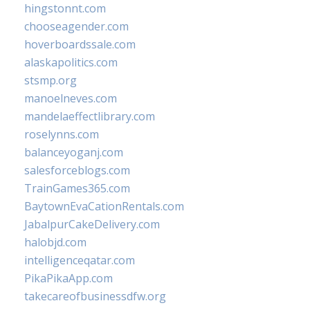
hingstonnt.com
chooseagender.com
hoverboardssale.com
alaskapolitics.com
stsmp.org
manoelneves.com
mandelaeffectlibrary.com
roselynns.com
balanceyoganj.com
salesforceblogs.com
TrainGames365.com
BaytownEvaCationRentals.com
JabalpurCakeDelivery.com
halobjd.com
intelligenceqatar.com
PikaPikaApp.com
takecareofbusinessdfw.org