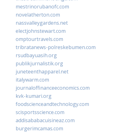
mestrinorubanofc.com
novelatherton.com
nassvalleygardens.net
electjohnstewart.com
omptourtravels.com
tribratanews-polreskebumen.com
rsudbayuasih.org
publikjurnalistik.org
juneteenthapparel.net
italywarm.com
journaloffinanceeconomics.com
kvk-kumari.org
foodscienceandtechnology.com
scisportsscience.com
addisababacuisineaz.com
burgerimcamas.com