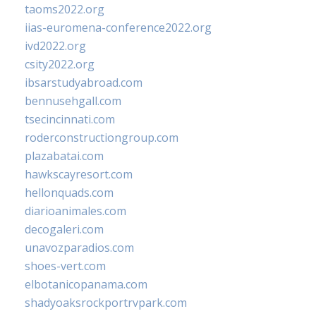
taoms2022.org
iias-euromena-conference2022.org
ivd2022.org
csity2022.org
ibsarstudyabroad.com
bennusehgall.com
tsecincinnati.com
roderconstructiongroup.com
plazabatai.com
hawkscayresort.com
hellonquads.com
diarioanimales.com
decogaleri.com
unavozparadios.com
shoes-vert.com
elbotanicopanama.com
shadyoaksrockportrvpark.com