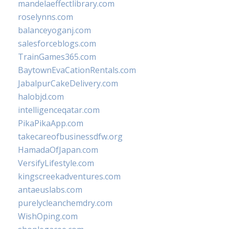
mandelaeffectlibrary.com
roselynns.com
balanceyoganj.com
salesforceblogs.com
TrainGames365.com
BaytownEvaCationRentals.com
JabalpurCakeDelivery.com
halobjd.com
intelligenceqatar.com
PikaPikaApp.com
takecareofbusinessdfw.org
HamadaOfJapan.com
VersifyLifestyle.com
kingscreekadventures.com
antaeuslabs.com
purelycleanchemdry.com
WishOping.com