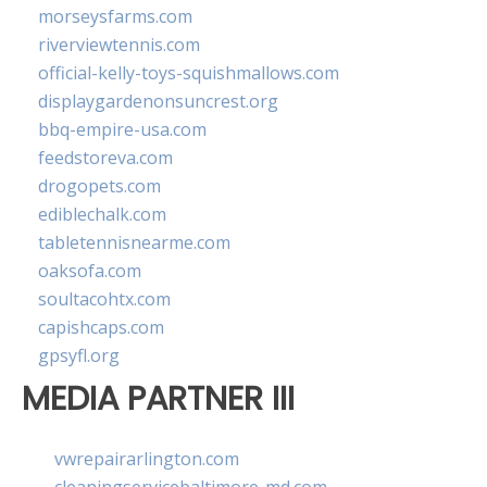
morseysfarms.com
riverviewtennis.com
official-kelly-toys-squishmallows.com
displaygardenonsuncrest.org
bbq-empire-usa.com
feedstoreva.com
drogopets.com
ediblechalk.com
tabletennisnearme.com
oaksofa.com
soultacohtx.com
capishcaps.com
gpsyfl.org
MEDIA PARTNER III
vwrepairarlington.com
cleaningservicebaltimore-md.com