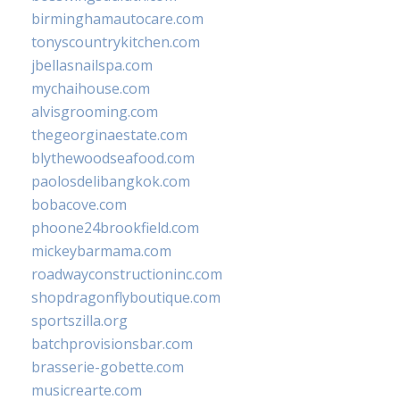
birminghamautocare.com
tonyscountrykitchen.com
jbellasnailspa.com
mychaihouse.com
alvisgrooming.com
thegeorginaestate.com
blythewoodseafood.com
paolosdelibangkok.com
bobacove.com
phoone24brookfield.com
mickeybarmama.com
roadwayconstructioninc.com
shopdragonflyboutique.com
sportszilla.org
batchprovisionsbar.com
brasserie-gobette.com
musicrearte.com