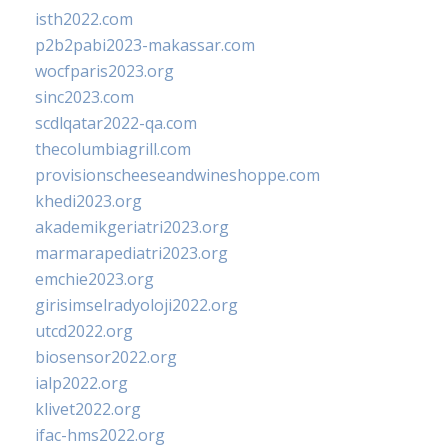
isth2022.com
p2b2pabi2023-makassar.com
wocfparis2023.org
sinc2023.com
scdlqatar2022-qa.com
thecolumbiagrill.com
provisionscheeseandwineshoppe.com
khedi2023.org
akademikgeriatri2023.org
marmarapediatri2023.org
emchie2023.org
girisimselradyoloji2022.org
utcd2022.org
biosensor2022.org
ialp2022.org
klivet2022.org
ifac-hms2022.org