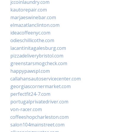
jccoinlaundry.com
kautorepair.com
marjaeswinebar.com
elmazatlanclinton.com
ideacoffeenyc.com
odieschillicothe.com
lacantinitagalesburg.com
pizzadeliverybristol.com
greenstarsmogcheck.com
happypawspl.com
callahansautoservicecenter.com
georgiascornermarket.com
perfectfit24-7.com
portugalprivatedriver.com
von-racer.com
coffeeshopcharleston.com
salon104mainstreet.com