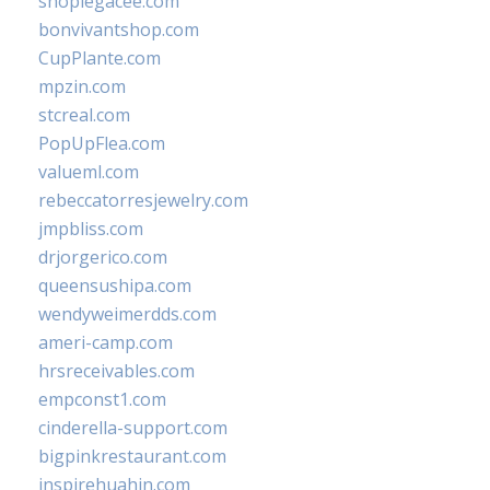
shoplegacee.com
bonvivantshop.com
CupPlante.com
mpzin.com
stcreal.com
PopUpFlea.com
valueml.com
rebeccatorresjewelry.com
jmpbliss.com
drjorgerico.com
queensushipa.com
wendyweimerdds.com
ameri-camp.com
hrsreceivables.com
empconst1.com
cinderella-support.com
bigpinkrestaurant.com
inspirehuahin.com