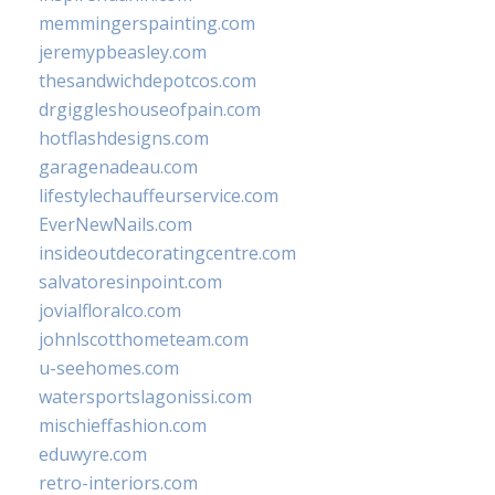
memmingerspainting.com
jeremypbeasley.com
thesandwichdepotcos.com
drgiggleshouseofpain.com
hotflashdesigns.com
garagenadeau.com
lifestylechauffeurservice.com
EverNewNails.com
insideoutdecoratingcentre.com
salvatoresinpoint.com
jovialfloralco.com
johnlscotthometeam.com
u-seehomes.com
watersportslagonissi.com
mischieffashion.com
eduwyre.com
retro-interiors.com