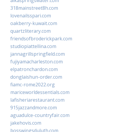
alkaspringswater.com
318mainstreet8h.com
lovenailsspari.com
oakberry-kuwait.com
quartzliterary.com
friendsofbroderickpark.com
studiopiattellina.com
jannagrillspringfield.com
fujiyamacharleston.com
elpatronchardon.com
donglaishun-order.com
fiamc-rome2022.org
mariceworldessentials.com
lafisheriarestaurant.com
915jazzandmore.com
aguadulce-countryfair.com
jakehovis.com
bosswingsduluth.com