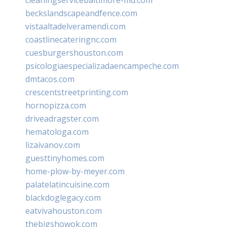
beckslandscapeandfence.com
vistaaltadelveramendi.com
coastlinecateringnc.com
cuesburgershouston.com
psicologiaespecializadaencampeche.com
dmtacos.com
crescentstreetprinting.com
hornopizza.com
driveadragster.com
hematologa.com
lizaivanov.com
guesttinyhomes.com
home-plow-by-meyer.com
palatelatincuisine.com
blackdoglegacy.com
eatvivahouston.com
thebigshowok.com