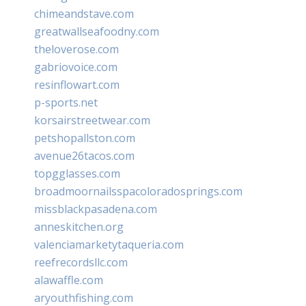
chimeandstave.com
greatwallseafoodny.com
theloverose.com
gabriovoice.com
resinflowart.com
p-sports.net
korsairstreetwear.com
petshopallston.com
avenue26tacos.com
topgglasses.com
broadmoornailsspacoloradosprings.com
missblackpasadena.com
anneskitchen.org
valenciamarketytaqueria.com
reefrecordsllc.com
alawaffle.com
aryouthfishing.com