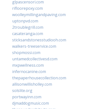
glpascensori.com
rifloorepoxy.com
woolleymillingandpaving.com
uptonpvd.com
2troublegrill.com
casateranga.com
sticksandstonesstudiooh.com
walkers-treeservice.com
shopmossi.com
untamedcollectivesd.com
mxpwellness.com
infernocanine.com
thepaperhousecollection.com
allisonwillisholley.com
solslite.org
portwayinn.com
djmaddogmusic.com