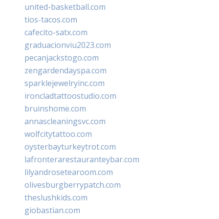
united-basketball.com
tios-tacos.com
cafecito-satx.com
graduacionviu2023.com
pecanjackstogo.com
zengardendayspa.com
sparklejewelryinc.com
ironcladtattoostudio.com
bruinshome.com
annascleaningsvc.com
wolfcitytattoo.com
oysterbayturkeytrot.com
lafronterarestauranteybar.com
lilyandrosetearoom.com
olivesburgberrypatch.com
theslushkids.com
giobastian.com