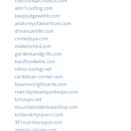
thesoundarchitects.com
allin1roofing.com
keepjudgewebb.com
anatomyofadventure.com
drivancastillo.com
cmmedspa.com
midletontkd.com
gardensandgrills.com
basilfoodwine.com
nikko-tochigi.net
caribbean-corner.com
bluemoongiftcards.com
rivercitysteampunkexpo.com
kchoops.net
mountainsideskateshop.com
kirtlandcitytavern.com
301nutritionspot.com
ammos-stores.com