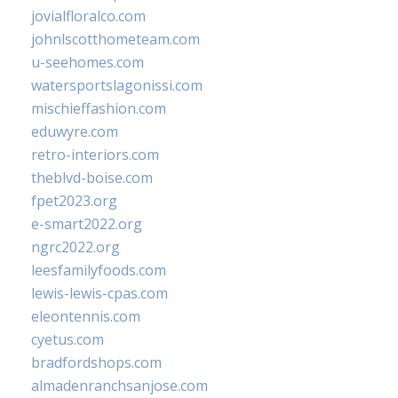
jovialfloralco.com
johnlscotthometeam.com
u-seehomes.com
watersportslagonissi.com
mischieffashion.com
eduwyre.com
retro-interiors.com
theblvd-boise.com
fpet2023.org
e-smart2022.org
ngrc2022.org
leesfamilyfoods.com
lewis-lewis-cpas.com
eleontennis.com
cyetus.com
bradfordshops.com
almadenranchsanjose.com