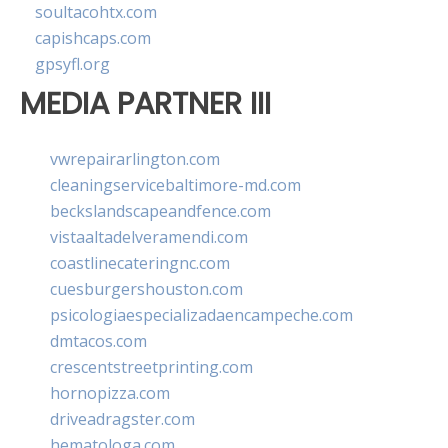
soultacohtx.com
capishcaps.com
gpsyfl.org
MEDIA PARTNER III
vwrepairarlington.com
cleaningservicebaltimore-md.com
beckslandscapeandfence.com
vistaaltadelveramendi.com
coastlinecateringnc.com
cuesburgershouston.com
psicologiaespecializadaencampeche.com
dmtacos.com
crescentstreetprinting.com
hornopizza.com
driveadragster.com
hematologa.com