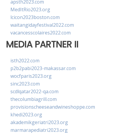
apsth2023.com
MedItRio2023.org
lcicon2023boston.com
waitangidayfestival2022.com
vacancesscolaires2022.com
MEDIA PARTNER II
isth2022.com
p2b2pabi2023-makassar.com
wocfparis2023.org
sinc2023.com
scdlqatar2022-qa.com
thecolumbiagrill.com
provisionscheeseandwineshoppe.com
khedi2023.org
akademikgeriatri2023.org
marmarapediatri2023.org