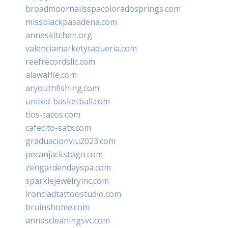
broadmoornailsspacoloradosprings.com
missblackpasadena.com
anneskitchen.org
valenciamarketytaqueria.com
reefrecordsllc.com
alawaffle.com
aryouthfishing.com
united-basketball.com
tios-tacos.com
cafecito-satx.com
graduacionviu2023.com
pecanjackstogo.com
zengardendayspa.com
sparklejewelryinc.com
ironcladtattoostudio.com
bruinshome.com
annascleaningsvc.com