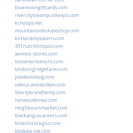
bluemoongiftcards.com
rivercitysteampunkexpo.com
kchoops.net
mountainsideskateshop.com
kirtlandcitytavern.com
301nutritionspot.com
ammos-stores.com
loceanecreations.com
birdsongridgefarm.com
joiedevivblog.com
valera-amsterdam.com
libertybrandhemp.com
norwoodinnwi.com
neighboursmarket.com
blackanguscareers.com
bolesfororegon.com
bodega-ole.com