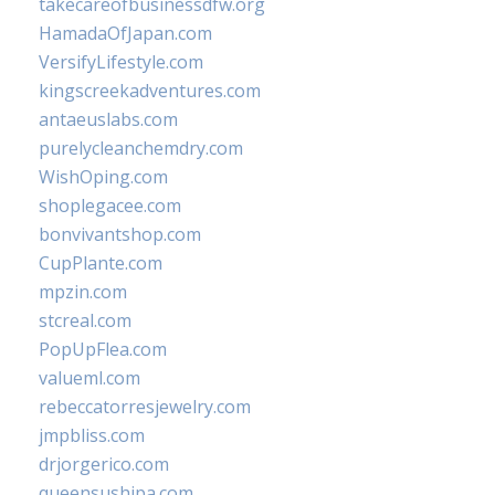
takecareofbusinessdfw.org
HamadaOfJapan.com
VersifyLifestyle.com
kingscreekadventures.com
antaeuslabs.com
purelycleanchemdry.com
WishOping.com
shoplegacee.com
bonvivantshop.com
CupPlante.com
mpzin.com
stcreal.com
PopUpFlea.com
valueml.com
rebeccatorresjewelry.com
jmpbliss.com
drjorgerico.com
queensushipa.com