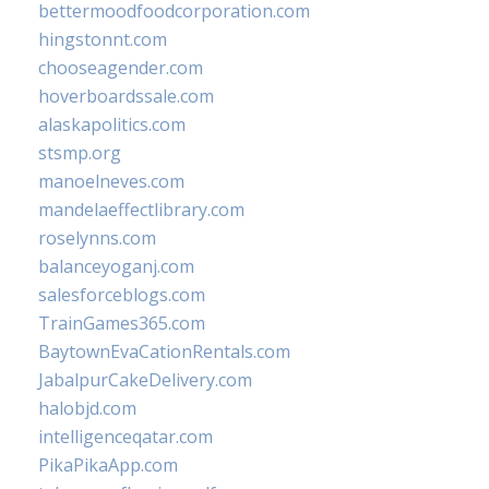
bettermoodfoodcorporation.com
hingstonnt.com
chooseagender.com
hoverboardssale.com
alaskapolitics.com
stsmp.org
manoelneves.com
mandelaeffectlibrary.com
roselynns.com
balanceyoganj.com
salesforceblogs.com
TrainGames365.com
BaytownEvaCationRentals.com
JabalpurCakeDelivery.com
halobjd.com
intelligenceqatar.com
PikaPikaApp.com