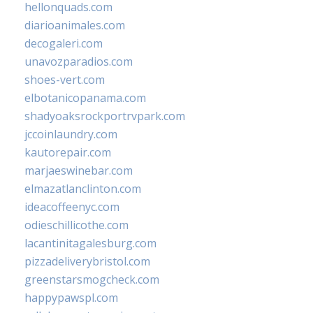
hellonquads.com
diarioanimales.com
decogaleri.com
unavozparadios.com
shoes-vert.com
elbotanicopanama.com
shadyoaksrockportrvpark.com
jccoinlaundry.com
kautorepair.com
marjaeswinebar.com
elmazatlanclinton.com
ideacoffeenyc.com
odieschillicothe.com
lacantinitagalesburg.com
pizzadeliverybristol.com
greenstarsmogcheck.com
happypawspl.com