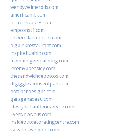
wendyweimerdds.com
ameri-camp.com
hrsreceivables.com
empconst1.com
cinderella-support.com
bigpinkrestaurant.com
inspirehuahin.com
memmingerspainting.com
jeremypbeasley.com
thesandwichdepotcos.com
drgiggleshouseofpain.com
hotflashdesigns.com
garagenadeau.com
lifestylechauffeurservice.com
EverNewNails.com
insideoutdecoratingcentre.com
salvatoresinpoint.com