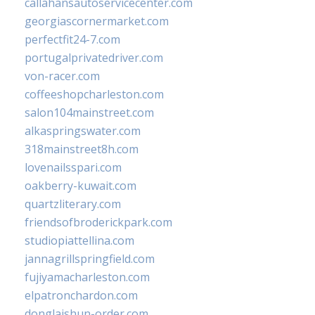
callahansautoservicecenter.com
georgiascornermarket.com
perfectfit24-7.com
portugalprivatedriver.com
von-racer.com
coffeeshopcharleston.com
salon104mainstreet.com
alkaspringswater.com
318mainstreet8h.com
lovenailsspari.com
oakberry-kuwait.com
quartzliterary.com
friendsofbroderickpark.com
studiopiattellina.com
jannagrillspringfield.com
fujiyamacharleston.com
elpatronchardon.com
donglaishun-order.com