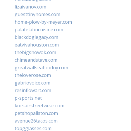
lizaivanov.com
guesttinyhomes.com
home-plow-by-meyer.com
palatelatincuisine.com
blackdoglegacy.com
eatvivahouston.com
thebigshowok.com
chimeandstave.com
greatwallseafoodny.com
theloverose.com
gabriovoice.com
resinflowart.com
p-sports.net
korsairstreetwear.com
petshopallston.com
avenue26tacos.com
topgglasses.com