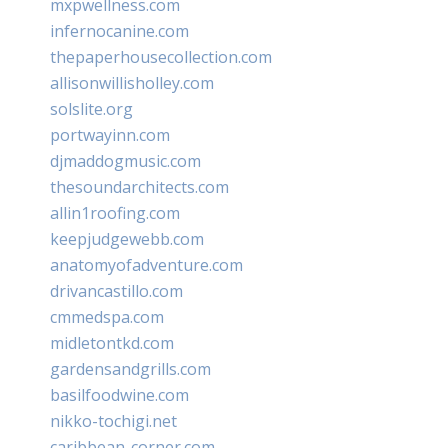
mxpwellness.com
infernocanine.com
thepaperhousecollection.com
allisonwillisholley.com
solslite.org
portwayinn.com
djmaddogmusic.com
thesoundarchitects.com
allin1roofing.com
keepjudgewebb.com
anatomyofadventure.com
drivancastillo.com
cmmedspa.com
midletontkd.com
gardensandgrills.com
basilfoodwine.com
nikko-tochigi.net
caribbean-corner.com