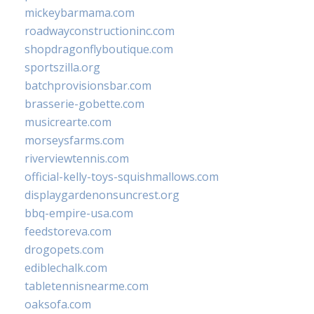
mickeybarmama.com
roadwayconstructioninc.com
shopdragonflyboutique.com
sportszilla.org
batchprovisionsbar.com
brasserie-gobette.com
musicrearte.com
morseysfarms.com
riverviewtennis.com
official-kelly-toys-squishmallows.com
displaygardenonsuncrest.org
bbq-empire-usa.com
feedstoreva.com
drogopets.com
ediblechalk.com
tabletennisnearme.com
oaksofa.com