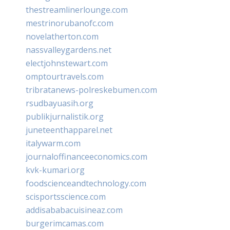
thestreamlinerlounge.com
mestrinorubanofc.com
novelatherton.com
nassvalleygardens.net
electjohnstewart.com
omptourtravels.com
tribratanews-polreskebumen.com
rsudbayuasih.org
publikjurnalistik.org
juneteenthapparel.net
italywarm.com
journaloffinanceeconomics.com
kvk-kumari.org
foodscienceandtechnology.com
scisportsscience.com
addisababacuisineaz.com
burgerimcamas.com