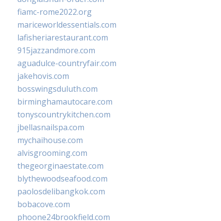
fiamc-rome2022.org
mariceworldessentials.com
lafisheriarestaurant.com
915jazzandmore.com
aguadulce-countryfair.com
jakehovis.com
bosswingsduluth.com
birminghamautocare.com
tonyscountrykitchen.com
jbellasnailspa.com
mychaihouse.com
alvisgrooming.com
thegeorginaestate.com
blythewoodseafood.com
paolosdelibangkok.com
bobacove.com
phoone24brookfield.com