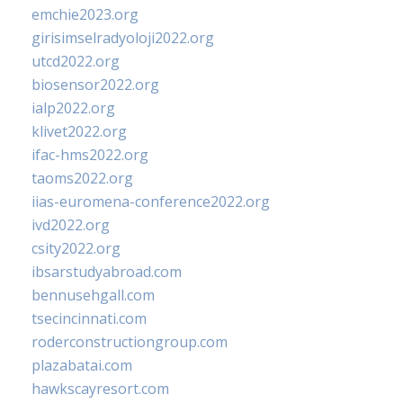
emchie2023.org
girisimselradyoloji2022.org
utcd2022.org
biosensor2022.org
ialp2022.org
klivet2022.org
ifac-hms2022.org
taoms2022.org
iias-euromena-conference2022.org
ivd2022.org
csity2022.org
ibsarstudyabroad.com
bennusehgall.com
tsecincinnati.com
roderconstructiongroup.com
plazabatai.com
hawkscayresort.com