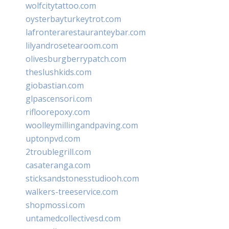
wolfcitytattoo.com
oysterbayturkeytrot.com
lafronterarestauranteybar.com
lilyandrosetearoom.com
olivesburgberrypatch.com
theslushkids.com
giobastian.com
glpascensori.com
rifloorepoxy.com
woolleymillingandpaving.com
uptonpvd.com
2troublegrill.com
casateranga.com
sticksandstonesstudiooh.com
walkers-treeservice.com
shopmossi.com
untamedcollectivesd.com