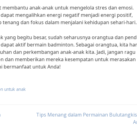
at membantu anak-anak untuk mengelola stres dan emosi.
dapat mengalihkan energi negatif menjadi energi positif,
tenang dan fokus dalam menjalani kehidupan sehari-hari.
 yang begitu besar, sudah seharusnya orangtua dan pend
pat aktif bermain badminton. Sebagai orangtua, kita ha
han dan perkembangan anak-anak kita. Jadi, jangan ragu
n dan memberikan mereka kesempatan untuk merasakan
ni bermanfaat untuk Anda!
n untuk anak
a
Tips Menang dalam Permainan Bulutangkis
A