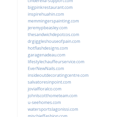
cinderella-support.com
bigpinkrestaurant.com
inspirehuahin.com
memmingerspainting.com
jeremypbeasley.com
thesandwichdepotcos.com
drgiggleshouseofpain.com
hotflashdesigns.com
garagenadeau.com
lifestylechauffeurservice.com
EverNewNails.com
insideoutdecoratingcentre.com
salvatoresinpoint.com
jovialfloralco.com
johnlscotthometeam.com
u-seehomes.com
watersportslagonissi.com
mischieffashion.com