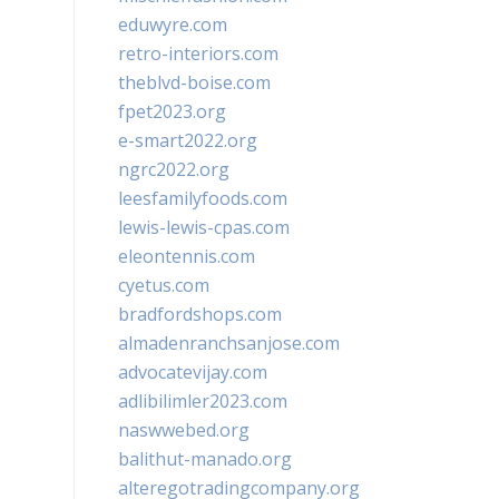
eduwyre.com
retro-interiors.com
theblvd-boise.com
fpet2023.org
e-smart2022.org
ngrc2022.org
leesfamilyfoods.com
lewis-lewis-cpas.com
eleontennis.com
cyetus.com
bradfordshops.com
almadenranchsanjose.com
advocatevijay.com
adlibilimler2023.com
naswwebed.org
balithut-manado.org
alteregotradingcompany.org