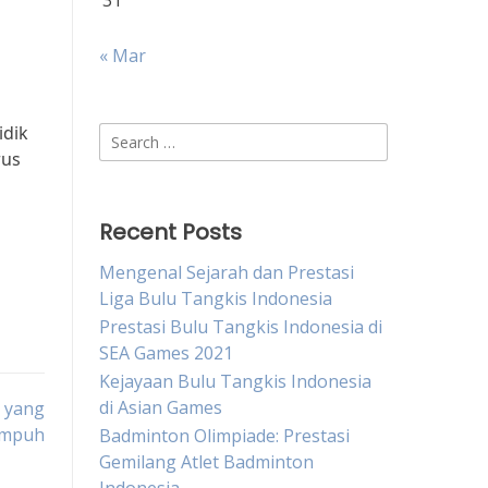
31
« Mar
idik
Search
rus
for:
Recent Posts
Mengenal Sejarah dan Prestasi
Liga Bulu Tangkis Indonesia
Prestasi Bulu Tangkis Indonesia di
SEA Games 2021
Kejayaan Bulu Tangkis Indonesia
di Asian Games
 yang
mpuh
Badminton Olimpiade: Prestasi
Gemilang Atlet Badminton