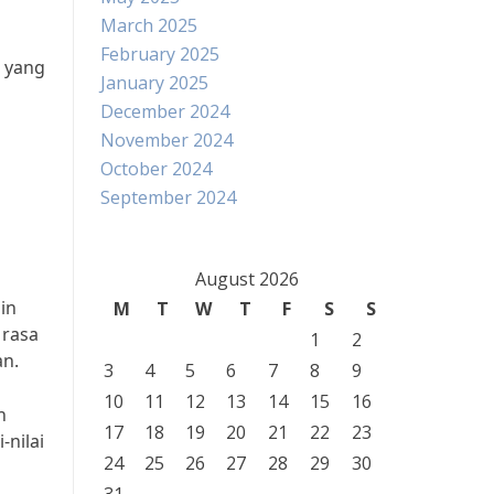
March 2025
February 2025
a yang
January 2025
December 2024
November 2024
October 2024
September 2024
August 2026
in
M
T
W
T
F
S
S
 rasa
1
2
an.
3
4
5
6
7
8
9
10
11
12
13
14
15
16
n
17
18
19
20
21
22
23
-nilai
24
25
26
27
28
29
30