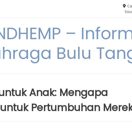
Ca
Sout
NDHEMP – Inform
hraga Bulu Tan
untuk Anak: Mengapa
g untuk Pertumbuhan Mere