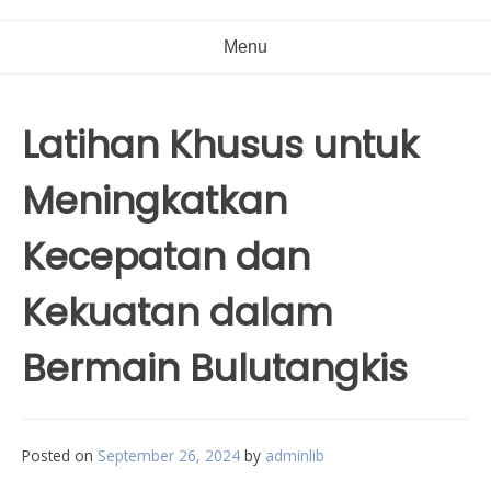
Menu
Latihan Khusus untuk
Meningkatkan
Kecepatan dan
Kekuatan dalam
Bermain Bulutangkis
Posted on
September 26, 2024
by
adminlib