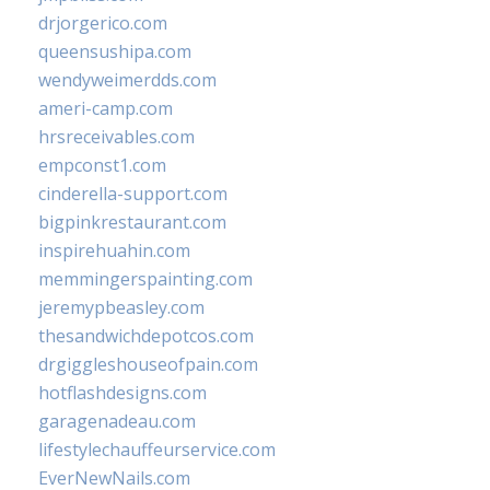
drjorgerico.com
queensushipa.com
wendyweimerdds.com
ameri-camp.com
hrsreceivables.com
empconst1.com
cinderella-support.com
bigpinkrestaurant.com
inspirehuahin.com
memmingerspainting.com
jeremypbeasley.com
thesandwichdepotcos.com
drgiggleshouseofpain.com
hotflashdesigns.com
garagenadeau.com
lifestylechauffeurservice.com
EverNewNails.com