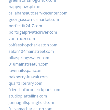
greenstarsmogcheck.com
happypawspl.com
callahansautoservicecenter.com
georgiascornermarket.com
perfectfit24-7.com
portugalprivatedriver.com
von-racer.com
coffeeshopcharleston.com
salon104mainstreet.com
alkaspringswater.com
318mainstreet8h.com
lovenailsspari.com
oakberry-kuwait.com
quartzliterary.com
friendsofbroderickpark.com
studiopiattellina.com
jannagrillspringfield.com
fujiyamacharleston.com