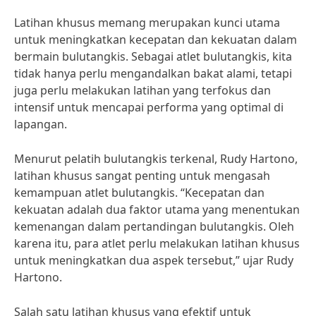
Latihan khusus memang merupakan kunci utama
untuk meningkatkan kecepatan dan kekuatan dalam
bermain bulutangkis. Sebagai atlet bulutangkis, kita
tidak hanya perlu mengandalkan bakat alami, tetapi
juga perlu melakukan latihan yang terfokus dan
intensif untuk mencapai performa yang optimal di
lapangan.
Menurut pelatih bulutangkis terkenal, Rudy Hartono,
latihan khusus sangat penting untuk mengasah
kemampuan atlet bulutangkis. “Kecepatan dan
kekuatan adalah dua faktor utama yang menentukan
kemenangan dalam pertandingan bulutangkis. Oleh
karena itu, para atlet perlu melakukan latihan khusus
untuk meningkatkan dua aspek tersebut,” ujar Rudy
Hartono.
Salah satu latihan khusus yang efektif untuk