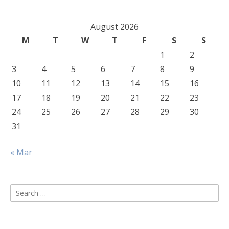
August 2026
M
T
W
T
F
S
S
1
2
3
4
5
6
7
8
9
10
11
12
13
14
15
16
17
18
19
20
21
22
23
24
25
26
27
28
29
30
31
« Mar
Search
for: