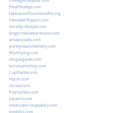
intelligenceqatar.com
PikaPikaApp.com
takecareofbusinessdfw.org
HamadaOfJapan.com
VersifyLifestyle.com
kingscreekadventures.com
antaeuslabs.com
purelycleanchemdry.com
WishOping.com
shoplegacee.com
bonvivantshop.com
CupPlante.com
mpzin.com
stcreal.com
PopUpFlea.com
valueml.com
rebeccatorresjewelry.com
jmpbliss.com