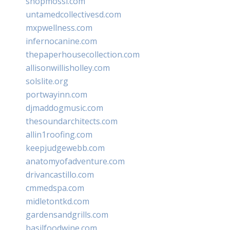
shopmossi.com
untamedcollectivesd.com
mxpwellness.com
infernocanine.com
thepaperhousecollection.com
allisonwillisholley.com
solslite.org
portwayinn.com
djmaddogmusic.com
thesoundarchitects.com
allin1roofing.com
keepjudgewebb.com
anatomyofadventure.com
drivancastillo.com
cmmedspa.com
midletontkd.com
gardensandgrills.com
basilfoodwine.com