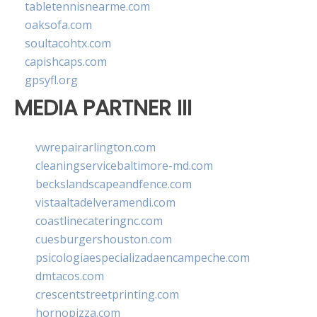
tabletennisnearme.com
oaksofa.com
soultacohtx.com
capishcaps.com
gpsyfl.org
MEDIA PARTNER III
vwrepairarlington.com
cleaningservicebaltimore-md.com
beckslandscapeandfence.com
vistaaltadelveramendi.com
coastlinecateringnc.com
cuesburgershouston.com
psicologiaespecializadaencampeche.com
dmtacos.com
crescentstreetprinting.com
hornopizza.com