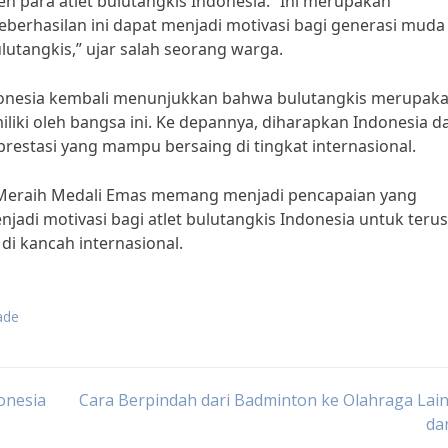
h para atlet bulutangkis Indonesia. “Ini merupakan
erhasilan ini dapat menjadi motivasi bagi generasi muda
lutangkis,” ujar salah seorang warga.
donesia kembali menunjukkan bahwa bulutangkis merupak
liki oleh bangsa ini. Ke depannya, diharapkan Indonesia d
prestasi yang mampu bersaing di tingkat internasional.
: Meraih Medali Emas memang menjadi pencapaian yang
adi motivasi bagi atlet bulutangkis Indonesia untuk terus
i kancah internasional.
ade
onesia
Cara Berpindah dari Badminton ke Olahraga Lain
da