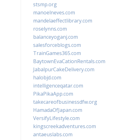
stsmp.org
manoelneves.com
mandelaeffectlibrary.com
roselynns.com
balanceyoganj.com
salesforceblogs.com
TrainGames365.com
BaytownEvaCationRentals.com
JabalpurCakeDelivery.com
halobjd.com
intelligenceqatar.com
PikaPikaApp.com
takecareofbusinessdfw.org
HamadaOfJapan.com
VersifyLifestyle.com
kingscreekadventures.com
antaeuslabs.com