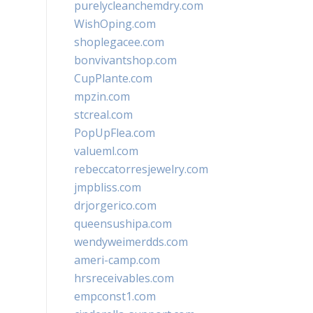
purelycleanchemdry.com
WishOping.com
shoplegacee.com
bonvivantshop.com
CupPlante.com
mpzin.com
stcreal.com
PopUpFlea.com
valueml.com
rebeccatorresjewelry.com
jmpbliss.com
drjorgerico.com
queensushipa.com
wendyweimerdds.com
ameri-camp.com
hrsreceivables.com
empconst1.com