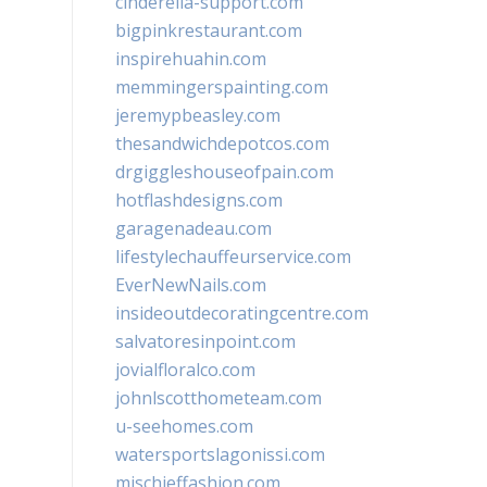
cinderella-support.com
bigpinkrestaurant.com
inspirehuahin.com
memmingerspainting.com
jeremypbeasley.com
thesandwichdepotcos.com
drgiggleshouseofpain.com
hotflashdesigns.com
garagenadeau.com
lifestylechauffeurservice.com
EverNewNails.com
insideoutdecoratingcentre.com
salvatoresinpoint.com
jovialfloralco.com
johnlscotthometeam.com
u-seehomes.com
watersportslagonissi.com
mischieffashion.com