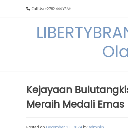
Skip
Call Us: +2782 444 YEAH
to
content
LIBERTYBRA
Ola
Kejayaan Bulutangkis
Meraih Medali Emas
Posted on
December 13, 2024
by
adminlib