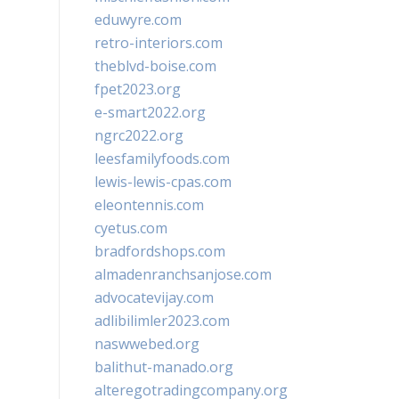
eduwyre.com
retro-interiors.com
theblvd-boise.com
fpet2023.org
e-smart2022.org
ngrc2022.org
leesfamilyfoods.com
lewis-lewis-cpas.com
eleontennis.com
cyetus.com
bradfordshops.com
almadenranchsanjose.com
advocatevijay.com
adlibilimler2023.com
naswwebed.org
balithut-manado.org
alteregotradingcompany.org