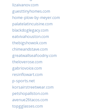
lizaivanov.com
guesttinyhomes.com
home-plow-by-meyer.com
palatelatincuisine.com
blackdoglegacy.com
eatvivahouston.com
thebigshowok.com
chimeandstave.com
greatwallseafoodny.com
theloverose.com
gabriovoice.com
resinflowart.com
p-sports.net
korsairstreetwear.com
petshopallston.com
avenue26tacos.com
topgglasses.com