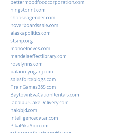
bettermoodfoodcorporation.com
hingstonnt.com
chooseagender.com
hoverboardssale.com
alaskapolitics.com
stsmp.org
manoelneves.com
mandelaeffectlibrary.com
roselynns.com
balanceyoganj.com
salesforceblogs.com
TrainGames365.com
BaytownEvaCationRentals.com
JabalpurCakeDelivery.com
halobjd.com
intelligenceqatar.com
PikaPikaApp.com