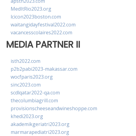
apsth2023.com
MedItRio2023.org
lcicon2023boston.com
waitangidayfestival2022.com
vacancesscolaires2022.com
MEDIA PARTNER II
isth2022.com
p2b2pabi2023-makassar.com
wocfparis2023.org
sinc2023.com
scdlqatar2022-qa.com
thecolumbiagrill.com
provisionscheeseandwineshoppe.com
khedi2023.org
akademikgeriatri2023.org
marmarapediatri2023.org