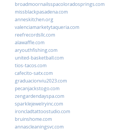
broadmoornailsspacoloradosprings.com
missblackpasadena.com
anneskitchen.org
valenciamarketytaqueria.com
reefrecordsllc.com
alawaffle.com
aryouthfishing.com
united-basketball.com
tios-tacos.com
cafecito-satx.com
graduacionviu2023.com
pecanjackstogo.com
zengardendayspa.com
sparklejewelryinc.com
ironcladtattoostudio.com
bruinshome.com
annascleaningsvc.com