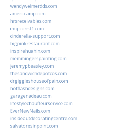
wendyweimerdds.com
ameri-camp.com
hrsreceivables.com
empconst1.com
cinderella-support.com
bigpinkrestaurant.com
inspirehuahin.com
memmingerspainting.com
jeremypbeasley.com
thesandwichdepotcos.com
drgiggleshouseofpain.com
hotflashdesigns.com
garagenadeau.com
lifestylechauffeurservice.com
EverNewNails.com
insideoutdecoratingcentre.com
salvatoresinpoint.com