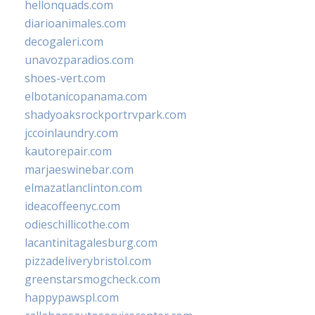
hellonquads.com
diarioanimales.com
decogaleri.com
unavozparadios.com
shoes-vert.com
elbotanicopanama.com
shadyoaksrockportrvpark.com
jccoinlaundry.com
kautorepair.com
marjaeswinebar.com
elmazatlanclinton.com
ideacoffeenyc.com
odieschillicothe.com
lacantinitagalesburg.com
pizzadeliverybristol.com
greenstarsmogcheck.com
happypawspl.com