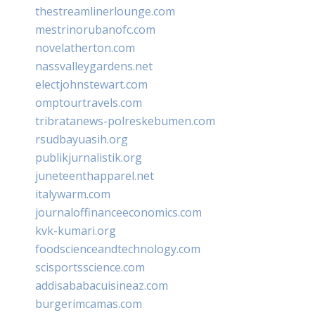
thestreamlinerlounge.com
mestrinorubanofc.com
novelatherton.com
nassvalleygardens.net
electjohnstewart.com
omptourtravels.com
tribratanews-polreskebumen.com
rsudbayuasih.org
publikjurnalistik.org
juneteenthapparel.net
italywarm.com
journaloffinanceeconomics.com
kvk-kumari.org
foodscienceandtechnology.com
scisportsscience.com
addisababacuisineaz.com
burgerimcamas.com