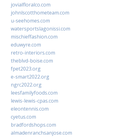
jovialfloralco.com
johnlscotthometeam.com
u-seehomes.com
watersportslagonissi.com
mischieffashion.com
eduwyre.com
retro-interiors.com
theblvd-boise.com
fpet2023.org
e-smart2022.org
ngrc2022.org
leesfamilyfoods.com
lewis-lewis-cpas.com
eleontennis.com
cyetus.com
bradfordshops.com
almadenranchsanjose.com