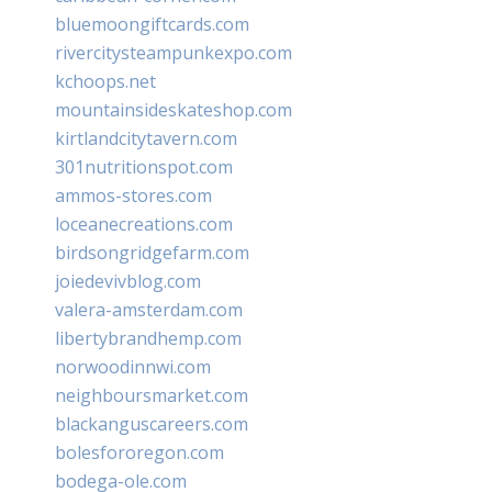
bluemoongiftcards.com
rivercitysteampunkexpo.com
kchoops.net
mountainsideskateshop.com
kirtlandcitytavern.com
301nutritionspot.com
ammos-stores.com
loceanecreations.com
birdsongridgefarm.com
joiedevivblog.com
valera-amsterdam.com
libertybrandhemp.com
norwoodinnwi.com
neighboursmarket.com
blackanguscareers.com
bolesfororegon.com
bodega-ole.com