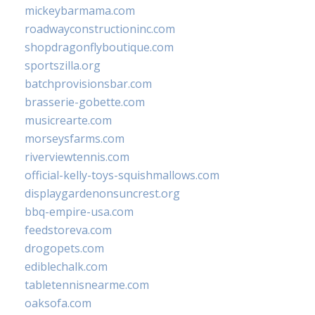
mickeybarmama.com
roadwayconstructioninc.com
shopdragonflyboutique.com
sportszilla.org
batchprovisionsbar.com
brasserie-gobette.com
musicrearte.com
morseysfarms.com
riverviewtennis.com
official-kelly-toys-squishmallows.com
displaygardenonsuncrest.org
bbq-empire-usa.com
feedstoreva.com
drogopets.com
ediblechalk.com
tabletennisnearme.com
oaksofa.com