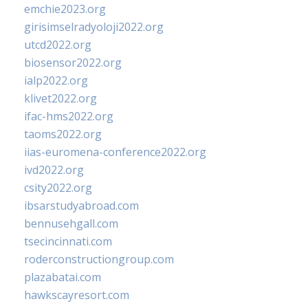
emchie2023.org
girisimselradyoloji2022.org
utcd2022.org
biosensor2022.org
ialp2022.org
klivet2022.org
ifac-hms2022.org
taoms2022.org
iias-euromena-conference2022.org
ivd2022.org
csity2022.org
ibsarstudyabroad.com
bennusehgall.com
tsecincinnati.com
roderconstructiongroup.com
plazabatai.com
hawkscayresort.com