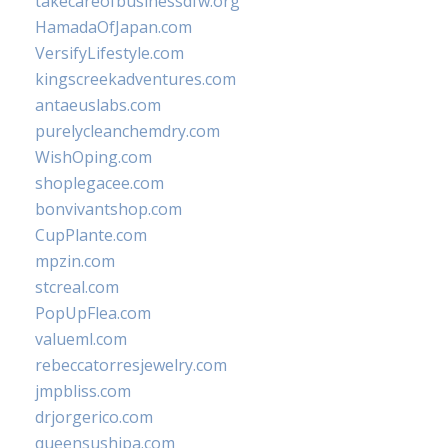
takecareofbusinessdfw.org
HamadaOfJapan.com
VersifyLifestyle.com
kingscreekadventures.com
antaeuslabs.com
purelycleanchemdry.com
WishOping.com
shoplegacee.com
bonvivantshop.com
CupPlante.com
mpzin.com
stcreal.com
PopUpFlea.com
valueml.com
rebeccatorresjewelry.com
jmpbliss.com
drjorgerico.com
queensushipa.com