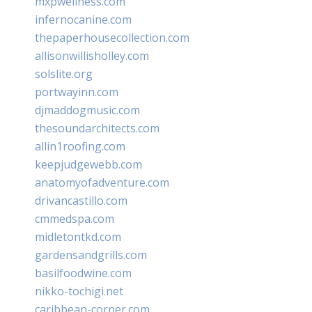
mxpwellness.com
infernocanine.com
thepaperhousecollection.com
allisonwillisholley.com
solslite.org
portwayinn.com
djmaddogmusic.com
thesoundarchitects.com
allin1roofing.com
keepjudgewebb.com
anatomyofadventure.com
drivancastillo.com
cmmedspa.com
midletontkd.com
gardensandgrills.com
basilfoodwine.com
nikko-tochigi.net
caribbean-corner.com