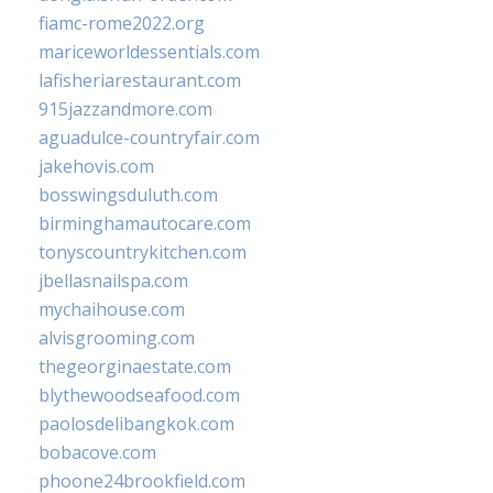
fiamc-rome2022.org
mariceworldessentials.com
lafisheriarestaurant.com
915jazzandmore.com
aguadulce-countryfair.com
jakehovis.com
bosswingsduluth.com
birminghamautocare.com
tonyscountrykitchen.com
jbellasnailspa.com
mychaihouse.com
alvisgrooming.com
thegeorginaestate.com
blythewoodseafood.com
paolosdelibangkok.com
bobacove.com
phoone24brookfield.com