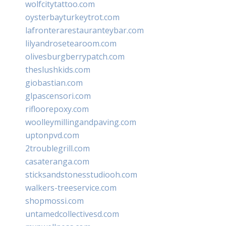
wolfcitytattoo.com
oysterbayturkeytrot.com
lafronterarestauranteybar.com
lilyandrosetearoom.com
olivesburgberrypatch.com
theslushkids.com
giobastian.com
glpascensori.com
rifloorepoxy.com
woolleymillingandpaving.com
uptonpvd.com
2troublegrill.com
casateranga.com
sticksandstonesstudiooh.com
walkers-treeservice.com
shopmossi.com
untamedcollectivesd.com