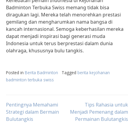
Kehebatan pemain Indonesia di Kejohanan
Badminton Terbuka Swiss memang tidak bisa
diragukan lagi. Mereka telah menorehkan prestasi
gemilang dan mengharumkan nama bangsa di
kancah internasional. Semoga keberhasilan mereka
dapat menjadi inspirasi bagi generasi muda
Indonesia untuk terus berprestasi dalam dunia
olahraga, khususnya bulu tangkis.
Posted in
Berita Badminton
Tagged
berita kejohanan
badminton terbuka swiss
Post
Pentingnya Memahami
Tips Rahasia untuk
Strategi dalam Bermain
Menjadi Pemenang dalam
Bulutangkis
Permainan Bulutangkis
navigation