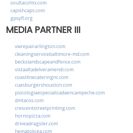
soultacohtx.com
capishcaps.com
gpsyfl.org
MEDIA PARTNER III
vwrepairarlington.com
cleaningservicebaltimore-md.com
beckslandscapeandfence.com
vistaaltadelveramendi.com
coastlinecateringnc.com
cuesburgershouston.com
psicologiaespecializadaencampeche.com
dmtacos.com
crescentstreetprinting.com
hornopizza.com
driveadragster.com
hematologa.com