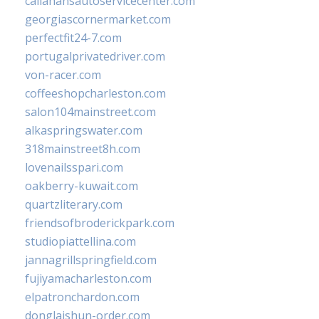
callahansautoservicecenter.com
georgiascornermarket.com
perfectfit24-7.com
portugalprivatedriver.com
von-racer.com
coffeeshopcharleston.com
salon104mainstreet.com
alkaspringswater.com
318mainstreet8h.com
lovenailsspari.com
oakberry-kuwait.com
quartzliterary.com
friendsofbroderickpark.com
studiopiattellina.com
jannagrillspringfield.com
fujiyamacharleston.com
elpatronchardon.com
donglaishun-order.com