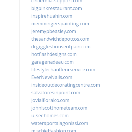
cinderella-support.com
bigpinkrestaurant.com
inspirehuahin.com
memmingerspainting.com
jeremypbeasley.com
thesandwichdepotcos.com
drgiggleshouseofpain.com
hotflashdesigns.com
garagenadeau.com
lifestylechauffeurservice.com
EverNewNails.com
insideoutdecoratingcentre.com
salvatoresinpoint.com
jovialfloralco.com
johnlscotthometeam.com
u-seehomes.com
watersportslagonissi.com
mischieffashion.com