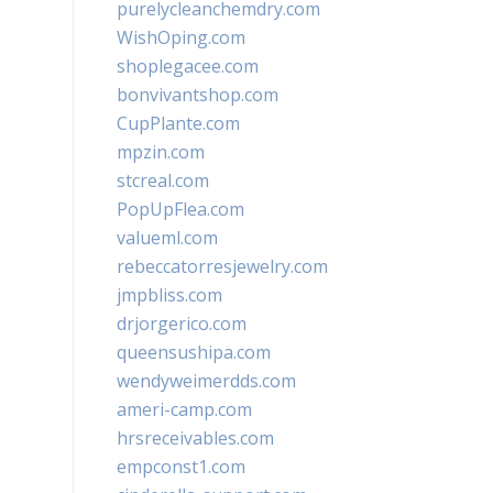
purelycleanchemdry.com
WishOping.com
shoplegacee.com
bonvivantshop.com
CupPlante.com
mpzin.com
stcreal.com
PopUpFlea.com
valueml.com
rebeccatorresjewelry.com
jmpbliss.com
drjorgerico.com
queensushipa.com
wendyweimerdds.com
ameri-camp.com
hrsreceivables.com
empconst1.com