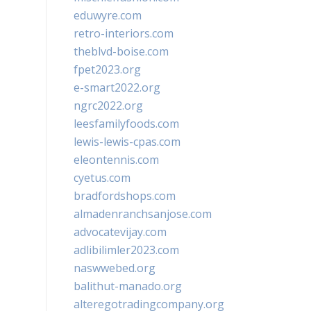
eduwyre.com
retro-interiors.com
theblvd-boise.com
fpet2023.org
e-smart2022.org
ngrc2022.org
leesfamilyfoods.com
lewis-lewis-cpas.com
eleontennis.com
cyetus.com
bradfordshops.com
almadenranchsanjose.com
advocatevijay.com
adlibilimler2023.com
naswwebed.org
balithut-manado.org
alteregotradingcompany.org