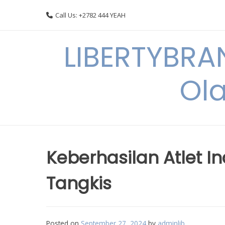
Skip
Call Us: +2782 444 YEAH
to
content
LIBERTYBRA
Ola
Keberhasilan Atlet I
Tangkis
Posted on
September 27, 2024
by
adminlib