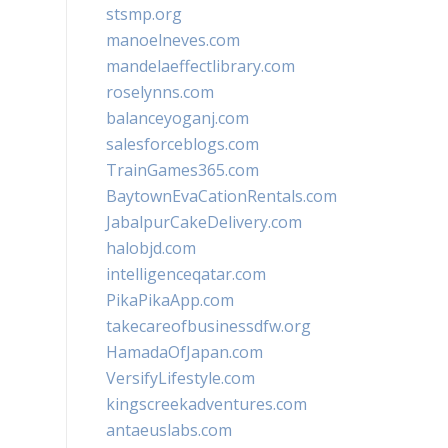
stsmp.org
manoelneves.com
mandelaeffectlibrary.com
roselynns.com
balanceyoganj.com
salesforceblogs.com
TrainGames365.com
BaytownEvaCationRentals.com
JabalpurCakeDelivery.com
halobjd.com
intelligenceqatar.com
PikaPikaApp.com
takecareofbusinessdfw.org
HamadaOfJapan.com
VersifyLifestyle.com
kingscreekadventures.com
antaeuslabs.com