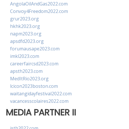
AngolaOilAndGas2022.com
Convoy4Freedom2022.com
grur2023.org
hkhk2023.org
napm2023.org
apsdfd2023.org
forumausape2023.com
imkl2023.com
careerfaircsd2023.com
apsth2023.com
MedItRio2023.org
lcicon2023boston.com
waitangidayfestival2022.com
vacancesscolaires2022.com
MEDIA PARTNER II
isth2022.com