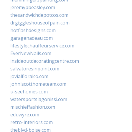
jeremypbeasley.com
thesandwichdepotcos.com
drgiggleshouseofpain.com
hotflashdesigns.com
garagenadeau.com
lifestylechauffeurservice.com
EverNewNails.com
insideoutdecoratingcentre.com
salvatoresinpoint.com
jovialfloralco.com
johnlscotthometeam.com
u-seehomes.com
watersportslagonissi.com
mischieffashion.com
eduwyre.com
retro-interiors.com
theblvd-boise.com