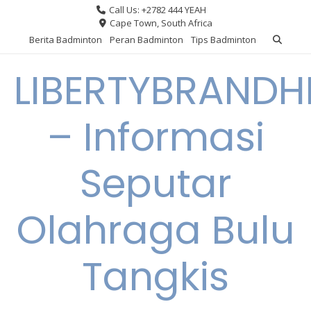
Skip
Call Us: +2782 444 YEAH
to
Cape Town, South Africa
content
Berita Badminton
Peran Badminton
Tips Badminton
LIBERTYBRAND
– Informasi
Seputar
Olahraga Bulu
Tangkis