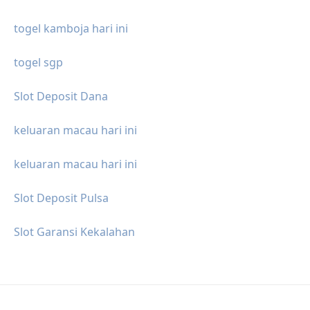
togel kamboja hari ini
togel sgp
Slot Deposit Dana
keluaran macau hari ini
keluaran macau hari ini
Slot Deposit Pulsa
Slot Garansi Kekalahan