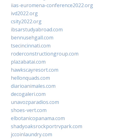
iias-euromena-conference2022.org
ivd2022.org
csity2022.org
ibsarstudyabroad.com
bennusehgall.com
tsecincinnati.com
roderconstructiongroup.com
plazabatai.com
hawkscayresort.com
hellonquads.com
diarioanimales.com
decogaleri.com
unavozparadios.com
shoes-vert.com
elbotanicopanama.com
shadyoaksrockportrvpark.com
jccoinlaundry.com