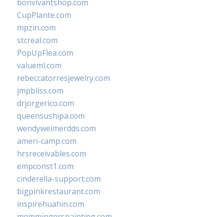
bonvivantshop.com
CupPlante.com
mpzin.com
stcreal.com
PopUpFlea.com
valueml.com
rebeccatorresjewelry.com
jmpbliss.com
drjorgerico.com
queensushipa.com
wendyweimerdds.com
ameri-camp.com
hrsreceivables.com
empconst1.com
cinderella-support.com
bigpinkrestaurant.com
inspirehuahin.com
memmingerspainting.com