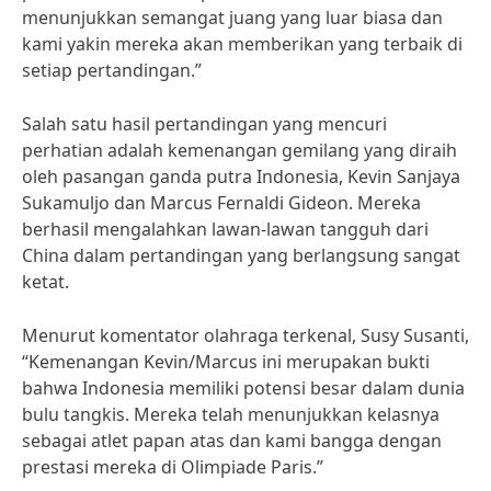
menunjukkan semangat juang yang luar biasa dan
kami yakin mereka akan memberikan yang terbaik di
setiap pertandingan.”
Salah satu hasil pertandingan yang mencuri
perhatian adalah kemenangan gemilang yang diraih
oleh pasangan ganda putra Indonesia, Kevin Sanjaya
Sukamuljo dan Marcus Fernaldi Gideon. Mereka
berhasil mengalahkan lawan-lawan tangguh dari
China dalam pertandingan yang berlangsung sangat
ketat.
Menurut komentator olahraga terkenal, Susy Susanti,
“Kemenangan Kevin/Marcus ini merupakan bukti
bahwa Indonesia memiliki potensi besar dalam dunia
bulu tangkis. Mereka telah menunjukkan kelasnya
sebagai atlet papan atas dan kami bangga dengan
prestasi mereka di Olimpiade Paris.”