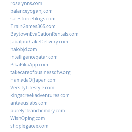
roselynns.com
balanceyoganj.com
salesforceblogs.com
TrainGames365.com
BaytownEvaCationRentals.com
JabalpurCakeDelivery.com
halobjd.com
intelligenceqatar.com
PikaPikaApp.com
takecareofbusinessdfw.org
HamadaOfJapan.com
VersifyLifestyle.com
kingscreekadventures.com
antaeuslabs.com
purelycleanchemdry.com
WishOping.com
shoplegacee.com