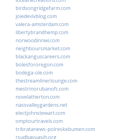
birdsongridgefarm.com
joiedevivblog.com
valera-amsterdam.com
libertybrandhemp.com
norwoodinnwi.com
neighboursmarket.com
blackanguscareers.com
bolesfororegon.com
bodega-ole.com
thestreamlinerlounge.com
mestrinorubanofc.com
novelatherton.com
nassvalleygardens.net
electjohnstewart.com
omptourtravels.com
tribratanews-polreskebumen.com
rsudbayuasih.org