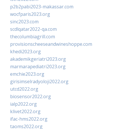
p2b2pabi2023-makassar.com
wocfparis2023.org
sinc2023.com
scdlqatar2022-qa.com
thecolumbiagrill.com
provisionscheeseandwineshoppe.com
khedi2023.org
akademikgeriatri2023.org
marmarapediatri2023.org
emchie2023.org
girisimselradyoloji2022.org
utcd2022.org
biosensor2022.org
ialp2022.org
klivet2022.org
ifac-hms2022.org
taoms2022.org