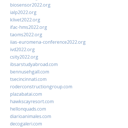
biosensor2022.org
ialp2022.org
klivet2022.org
ifac-hms2022.org
taoms2022.org
iias-euromena-conference2022.org
ivd2022.org
csity2022.org
ibsarstudyabroad.com
bennusehgall.com
tsecincinnati.com
roderconstructiongroup.com
plazabatai.com
hawkscayresort.com
hellonquads.com
diarioanimales.com
decogaleri.com