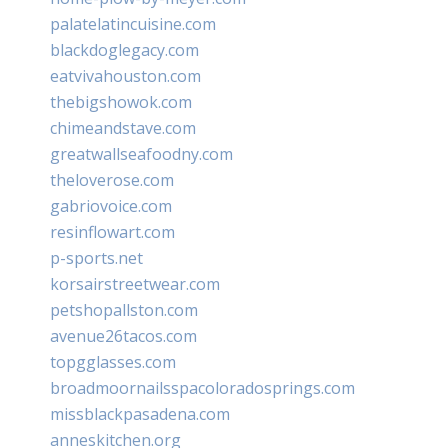
palatelatincuisine.com
blackdoglegacy.com
eatvivahouston.com
thebigshowok.com
chimeandstave.com
greatwallseafoodny.com
theloverose.com
gabriovoice.com
resinflowart.com
p-sports.net
korsairstreetwear.com
petshopallston.com
avenue26tacos.com
topgglasses.com
broadmoornailsspacoloradosprings.com
missblackpasadena.com
anneskitchen.org