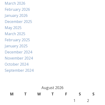
March 2026
February 2026
January 2026
December 2025
May 2025
March 2025
February 2025
January 2025
December 2024
November 2024
October 2024
September 2024
August 2026
M
T
W
T
F
S
S
1
2