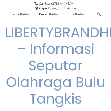
Skip
Call Us: +2782 444 YEAH
to
Cape Town, South Africa
content
Berita Badminton
Peran Badminton
Tips Badminton
LIBERTYBRAND
– Informasi
Seputar
Olahraga Bulu
Tangkis