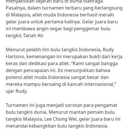
menyaksikan sejarah baru di dunia olahraga.
Pasalnya, dalam turnamen terbaru yang berlangsung
di Malaysia, atlet muda Indonesia berhasil meraih
gelar juara untuk pertama kalinya. Gelar juara baru
ini membawa angin segar bagi penggemar bulu
tangkis Tanah Air.
Menurut pelatih tim bulu tangkis Indonesia, Rudy
Hartono, kemenangan ini merupakan bukti dari kerja
keras dan dedikasi para atlet. “Kami sangat bangga
dengan pencapaian ini. Ini menunjukkan bahwa
potensi atlet muda Indonesia sangat besar dan
mereka mampu bersaing di kancah internasional,”
ujar Rudy.
Turnamen ini juga menjadi sorotan para pengamat
bulu tangkis dunia. Menurut mantan pemain bulu
tangkis Malaysia, Lee Chong Wei, gelar juara baru ini
menandai kebangkitan bulu tangkis Indonesia.