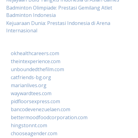
Badminton Olimpiade: Prestasi Gemilang Atlet
Badminton Indonesia
Kejuaraan Dunia: Prestasi Indonesia di Arena
Internasional
okhealthcareers.com
theintexperience.com
unboundedthefilm.com
catfriends-bg.org
marianlives.org
waywardtees.com
pidfloorsexpress.com
bancodevenezuelaen.com
bettermoodfoodcorporation.com
hingstonnt.com
chooseagender.com