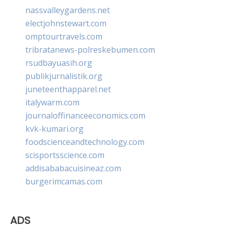
nassvalleygardens.net
electjohnstewart.com
omptourtravels.com
tribratanews-polreskebumen.com
rsudbayuasih.org
publikjurnalistik.org
juneteenthapparel.net
italywarm.com
journaloffinanceeconomics.com
kvk-kumari.org
foodscienceandtechnology.com
scisportsscience.com
addisababacuisineaz.com
burgerimcamas.com
ADS