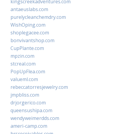
kingscreekadventures.com
antaeuslabs.com
purelycleanchemdry.com
WishOping.com
shoplegacee.com
bonvivantshop.com
CupPlante.com
mpzin.com
stcreal.com
PopUpFlea.com
valueml.com
rebeccatorresjewelry.com
jmpbliss.com
drjorgerico.com
queensushipa.com
wendyweimerdds.com
ameri-camp.com
hrsreceivables.com