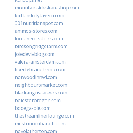
mountainsideskateshop.com
kirtlandcitytavern.com
301nutritionspot.com
ammos-stores.com
loceanecreations.com
birdsongridgefarm.com
joiedevivblog.com
valera-amsterdam.com
libertybrandhemp.com
norwoodinnwi.com
neighboursmarket.com
blackanguscareers.com
bolesfororegon.com
bodega-ole.com
thestreamlinerlounge.com
mestrinorubanofc.com
novelatherton.com