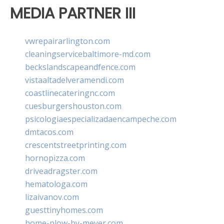
MEDIA PARTNER III
vwrepairarlington.com
cleaningservicebaltimore-md.com
beckslandscapeandfence.com
vistaaltadelveramendi.com
coastlinecateringnc.com
cuesburgershouston.com
psicologiaespecializadaencampeche.com
dmtacos.com
crescentstreetprinting.com
hornopizza.com
driveadragster.com
hematologa.com
lizaivanov.com
guesttinyhomes.com
home-plow-by-meyer.com