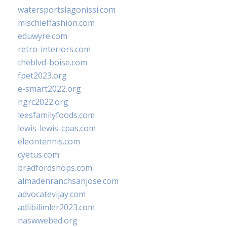
watersportslagonissi.com
mischieffashion.com
eduwyre.com
retro-interiors.com
theblvd-boise.com
fpet2023.org
e-smart2022.org
ngrc2022.org
leesfamilyfoods.com
lewis-lewis-cpas.com
eleontennis.com
cyetus.com
bradfordshops.com
almadenranchsanjose.com
advocatevijay.com
adlibilimler2023.com
naswwebed.org