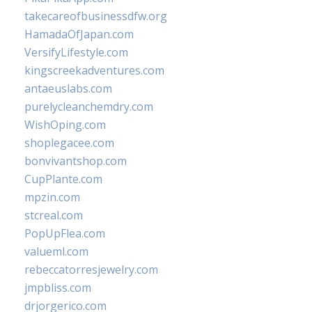
takecareofbusinessdfw.org
HamadaOfJapan.com
VersifyLifestyle.com
kingscreekadventures.com
antaeuslabs.com
purelycleanchemdry.com
WishOping.com
shoplegacee.com
bonvivantshop.com
CupPlante.com
mpzin.com
stcreal.com
PopUpFlea.com
valueml.com
rebeccatorresjewelry.com
jmpbliss.com
drjorgerico.com