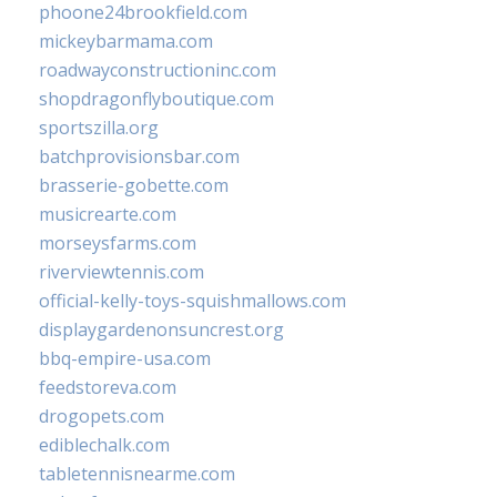
phoone24brookfield.com
mickeybarmama.com
roadwayconstructioninc.com
shopdragonflyboutique.com
sportszilla.org
batchprovisionsbar.com
brasserie-gobette.com
musicrearte.com
morseysfarms.com
riverviewtennis.com
official-kelly-toys-squishmallows.com
displaygardenonsuncrest.org
bbq-empire-usa.com
feedstoreva.com
drogopets.com
ediblechalk.com
tabletennisnearme.com