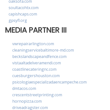
oaksofa.com
soultacohtx.com
capishcaps.com
gpsyfl.org
MEDIA PARTNER III
vwrepairarlington.com
cleaningservicebaltimore-md.com
beckslandscapeandfence.com
vistaaltadelveramendi.com
coastlinecateringnc.com
cuesburgershouston.com
psicologiaespecializadaencampeche.com
dmtacos.com
crescentstreetprinting.com
hornopizza.com
driveadragster.com