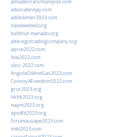
almadenranchsanjose.com
advocatevijay.com
adlibilimler2023.com
naswwebed.org
balithut-manado.org
alteregotradingcompany.org
aprce2022.com
ibie2022.com
sbcc-2022.com
AngolaOilAndGas2022.com
Convoy4Freedom2022.com
grur2023.org
hkhk2023.org
napm2023.org
apsdfd2023.org
forumausape2023.com
imkl2023.com
careerfaircsd2023.com