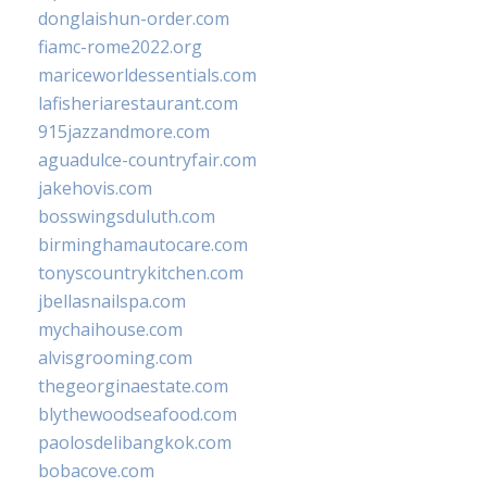
donglaishun-order.com
fiamc-rome2022.org
mariceworldessentials.com
lafisheriarestaurant.com
915jazzandmore.com
aguadulce-countryfair.com
jakehovis.com
bosswingsduluth.com
birminghamautocare.com
tonyscountrykitchen.com
jbellasnailspa.com
mychaihouse.com
alvisgrooming.com
thegeorginaestate.com
blythewoodseafood.com
paolosdelibangkok.com
bobacove.com