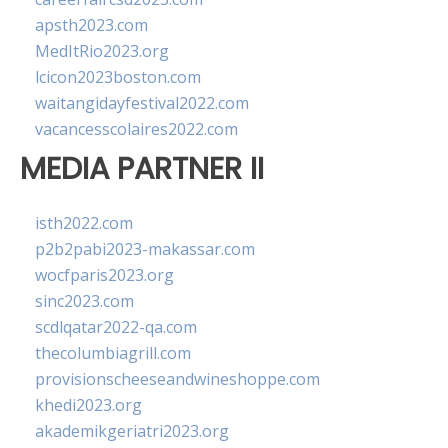
apsth2023.com
MedItRio2023.org
lcicon2023boston.com
waitangidayfestival2022.com
vacancesscolaires2022.com
MEDIA PARTNER II
isth2022.com
p2b2pabi2023-makassar.com
wocfparis2023.org
sinc2023.com
scdlqatar2022-qa.com
thecolumbiagrill.com
provisionscheeseandwineshoppe.com
khedi2023.org
akademikgeriatri2023.org