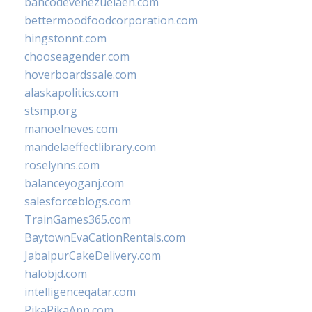
bancodevenezuelaen.com
bettermoodfoodcorporation.com
hingstonnt.com
chooseagender.com
hoverboardssale.com
alaskapolitics.com
stsmp.org
manoelneves.com
mandelaeffectlibrary.com
roselynns.com
balanceyoganj.com
salesforceblogs.com
TrainGames365.com
BaytownEvaCationRentals.com
JabalpurCakeDelivery.com
halobjd.com
intelligenceqatar.com
PikaPikaApp.com