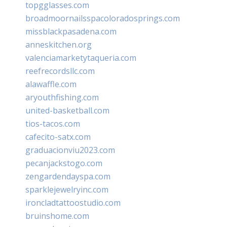
topgglasses.com
broadmoornailsspacoloradosprings.com
missblackpasadena.com
anneskitchen.org
valenciamarketytaqueria.com
reefrecordsllc.com
alawaffle.com
aryouthfishing.com
united-basketball.com
tios-tacos.com
cafecito-satx.com
graduacionviu2023.com
pecanjackstogo.com
zengardendayspa.com
sparklejewelryinc.com
ironcladtattoostudio.com
bruinshome.com