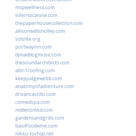
mxpwellness.com
infernocanine.com
thepaperhousecollection.com
allisonwillisholley.com
solslite.org
portwayinn.com
djmaddogmusic.com
thesoundarchitects.com
allin1roofing.com
keepjudgewebb.com
anatomyofadventure.com
drivancastillo.com
cmmedspa.com
midletontkd.com
gardensandgrills.com
basilfoodwine.com
nikko-tochigi.net