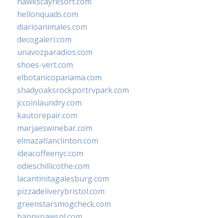
hawkscayresort.com
hellonquads.com
diarioanimales.com
decogaleri.com
unavozparadios.com
shoes-vert.com
elbotanicopanama.com
shadyoaksrockportrvpark.com
jccoinlaundry.com
kautorepair.com
marjaeswinebar.com
elmazatlanclinton.com
ideacoffeenyc.com
odieschillicothe.com
lacantinitagalesburg.com
pizzadeliverybristol.com
greenstarsmogcheck.com
happypawspl.com