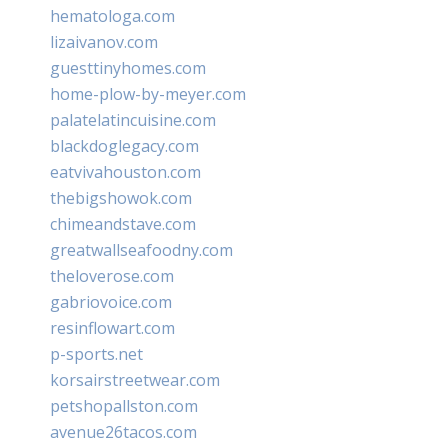
hematologa.com
lizaivanov.com
guesttinyhomes.com
home-plow-by-meyer.com
palatelatincuisine.com
blackdoglegacy.com
eatvivahouston.com
thebigshowok.com
chimeandstave.com
greatwallseafoodny.com
theloverose.com
gabriovoice.com
resinflowart.com
p-sports.net
korsairstreetwear.com
petshopallston.com
avenue26tacos.com