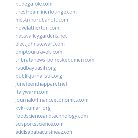
bodega-ole.com
thestreamlinerlounge.com
mestrinorubanofc.com
novelatherton.com
nassvalleygardens.net
electjohnstewart.com
omptourtravels.com
tribratanews-polreskebumen.com
rsudbayuasih.org
publikjurnalistik.org
juneteenthapparel.net
italywarm.com
journaloffinanceeconomics.com
kvk-kumari.org
foodscienceandtechnology.com
scisportsscience.com
addisababacuisineaz.com