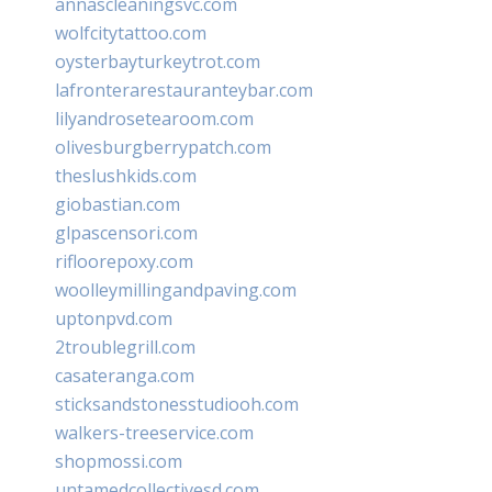
annascleaningsvc.com
wolfcitytattoo.com
oysterbayturkeytrot.com
lafronterarestauranteybar.com
lilyandrosetearoom.com
olivesburgberrypatch.com
theslushkids.com
giobastian.com
glpascensori.com
rifloorepoxy.com
woolleymillingandpaving.com
uptonpvd.com
2troublegrill.com
casateranga.com
sticksandstonesstudiooh.com
walkers-treeservice.com
shopmossi.com
untamedcollectivesd.com