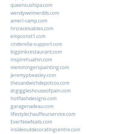
queensushipa.com
wendyweimerdds.com
ameri-camp.com
hrsreceivables.com
empconst1.com
cinderella-support.com
bigpinkrestaurant.com
inspirehuahin.com
memmingerspainting.com
jeremypbeasley.com
thesandwichdepotcos.com
drgiggleshouseofpain.com
hotflashdesigns.com
garagenadeau.com
lifestylechauffeurservice.com
EverNewNails.com
insideoutdecoratingcentre.com