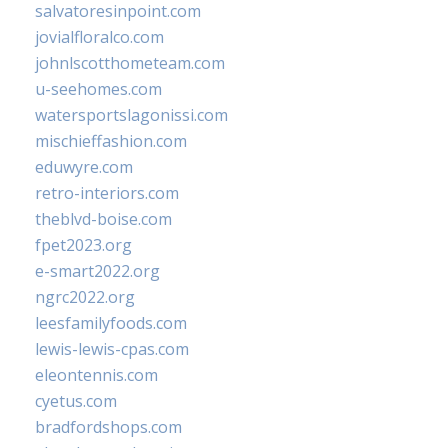
salvatoresinpoint.com
jovialfloralco.com
johnlscotthometeam.com
u-seehomes.com
watersportslagonissi.com
mischieffashion.com
eduwyre.com
retro-interiors.com
theblvd-boise.com
fpet2023.org
e-smart2022.org
ngrc2022.org
leesfamilyfoods.com
lewis-lewis-cpas.com
eleontennis.com
cyetus.com
bradfordshops.com