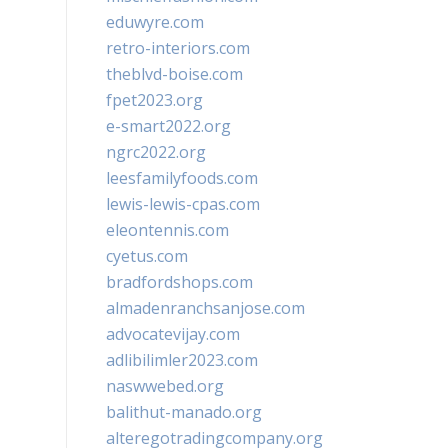
eduwyre.com
retro-interiors.com
theblvd-boise.com
fpet2023.org
e-smart2022.org
ngrc2022.org
leesfamilyfoods.com
lewis-lewis-cpas.com
eleontennis.com
cyetus.com
bradfordshops.com
almadenranchsanjose.com
advocatevijay.com
adlibilimler2023.com
naswwebed.org
balithut-manado.org
alteregotradingcompany.org