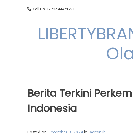
Skip
Call Us: +2782 444 YEAH
to
content
LIBERTYBRA
Ola
Berita Terkini Perk
Indonesia
Posted on
December 8, 2024
by
adminlib