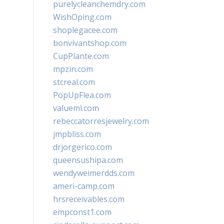
purelycleanchemdry.com
WishOping.com
shoplegacee.com
bonvivantshop.com
CupPlante.com
mpzin.com
stcreal.com
PopUpFlea.com
valueml.com
rebeccatorresjewelry.com
jmpbliss.com
drjorgerico.com
queensushipa.com
wendyweimerdds.com
ameri-camp.com
hrsreceivables.com
empconst1.com