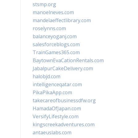
stsmp.org
manoelneves.com
mandelaeffectlibrary.com
roselynns.com
balanceyoganj.com
salesforceblogs.com
TrainGames365.com
BaytownEvaCationRentals.com
JabalpurCakeDelivery.com
halobjd.com
intelligenceqatar.com
PikaPikaApp.com
takecareofbusinessdfw.org
HamadaOfJapan.com
VersifyLifestyle.com
kingscreekadventures.com
antaeuslabs.com