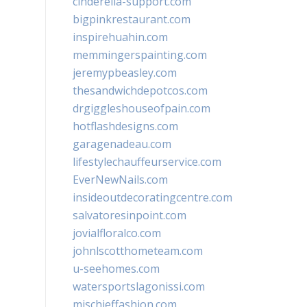
cinderella-support.com
bigpinkrestaurant.com
inspirehuahin.com
memmingerspainting.com
jeremypbeasley.com
thesandwichdepotcos.com
drgiggleshouseofpain.com
hotflashdesigns.com
garagenadeau.com
lifestylechauffeurservice.com
EverNewNails.com
insideoutdecoratingcentre.com
salvatoresinpoint.com
jovialfloralco.com
johnlscotthometeam.com
u-seehomes.com
watersportslagonissi.com
mischieffashion.com