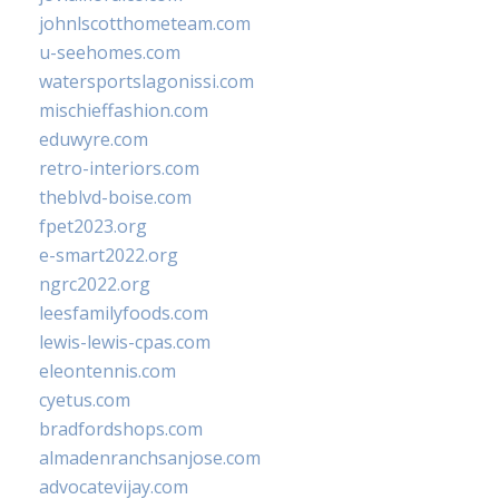
johnlscotthometeam.com
u-seehomes.com
watersportslagonissi.com
mischieffashion.com
eduwyre.com
retro-interiors.com
theblvd-boise.com
fpet2023.org
e-smart2022.org
ngrc2022.org
leesfamilyfoods.com
lewis-lewis-cpas.com
eleontennis.com
cyetus.com
bradfordshops.com
almadenranchsanjose.com
advocatevijay.com