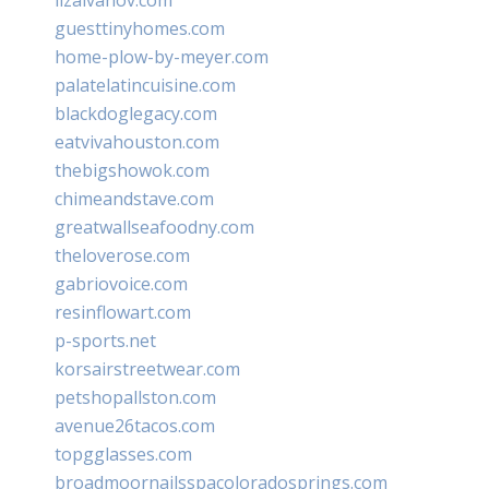
guesttinyhomes.com
home-plow-by-meyer.com
palatelatincuisine.com
blackdoglegacy.com
eatvivahouston.com
thebigshowok.com
chimeandstave.com
greatwallseafoodny.com
theloverose.com
gabriovoice.com
resinflowart.com
p-sports.net
korsairstreetwear.com
petshopallston.com
avenue26tacos.com
topgglasses.com
broadmoornailsspacoloradosprings.com