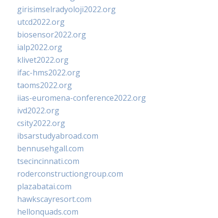
girisimselradyoloji2022.org
utcd2022.org
biosensor2022.org
ialp2022.org
klivet2022.org
ifac-hms2022.org
taoms2022.org
iias-euromena-conference2022.org
ivd2022.org
csity2022.org
ibsarstudyabroad.com
bennusehgall.com
tsecincinnati.com
roderconstructiongroup.com
plazabatai.com
hawkscayresort.com
hellonquads.com