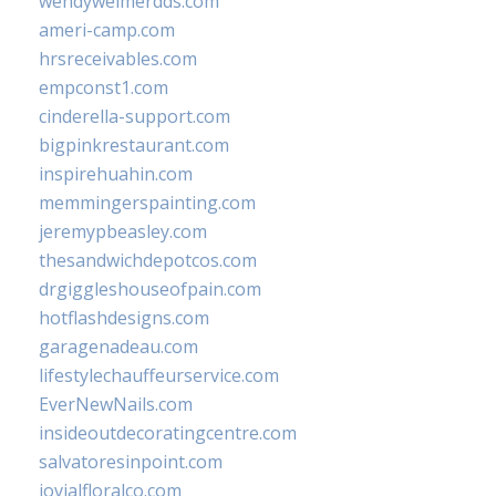
wendyweimerdds.com
ameri-camp.com
hrsreceivables.com
empconst1.com
cinderella-support.com
bigpinkrestaurant.com
inspirehuahin.com
memmingerspainting.com
jeremypbeasley.com
thesandwichdepotcos.com
drgiggleshouseofpain.com
hotflashdesigns.com
garagenadeau.com
lifestylechauffeurservice.com
EverNewNails.com
insideoutdecoratingcentre.com
salvatoresinpoint.com
jovialfloralco.com