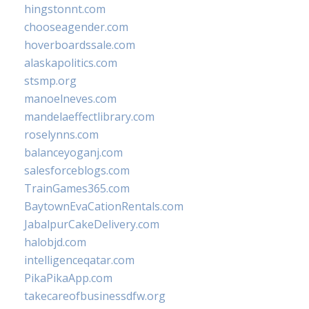
hingstonnt.com
chooseagender.com
hoverboardssale.com
alaskapolitics.com
stsmp.org
manoelneves.com
mandelaeffectlibrary.com
roselynns.com
balanceyoganj.com
salesforceblogs.com
TrainGames365.com
BaytownEvaCationRentals.com
JabalpurCakeDelivery.com
halobjd.com
intelligenceqatar.com
PikaPikaApp.com
takecareofbusinessdfw.org