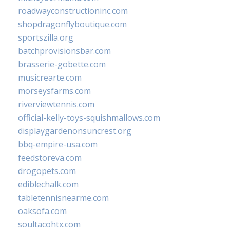
roadwayconstructioninc.com
shopdragonflyboutique.com
sportszilla.org
batchprovisionsbar.com
brasserie-gobette.com
musicrearte.com
morseysfarms.com
riverviewtennis.com
official-kelly-toys-squishmallows.com
displaygardenonsuncrest.org
bbq-empire-usa.com
feedstoreva.com
drogopets.com
ediblechalk.com
tabletennisnearme.com
oaksofa.com
soultacohtx.com