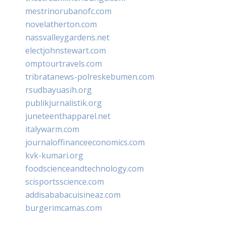
mestrinorubanofc.com
novelatherton.com
nassvalleygardens.net
electjohnstewart.com
omptourtravels.com
tribratanews-polreskebumen.com
rsudbayuasih.org
publikjurnalistik.org
juneteenthapparel.net
italywarm.com
journaloffinanceeconomics.com
kvk-kumari.org
foodscienceandtechnology.com
scisportsscience.com
addisababacuisineaz.com
burgerimcamas.com