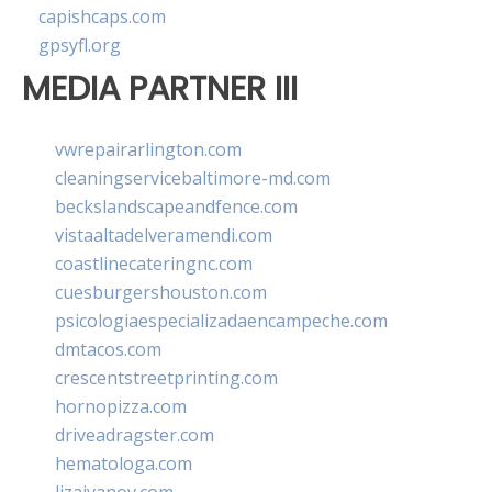
capishcaps.com
gpsyfl.org
MEDIA PARTNER III
vwrepairarlington.com
cleaningservicebaltimore-md.com
beckslandscapeandfence.com
vistaaltadelveramendi.com
coastlinecateringnc.com
cuesburgershouston.com
psicologiaespecializadaencampeche.com
dmtacos.com
crescentstreetprinting.com
hornopizza.com
driveadragster.com
hematologa.com
lizaivanov.com