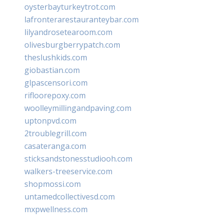
oysterbayturkeytrot.com
lafronterarestauranteybar.com
lilyandrosetearoom.com
olivesburgberrypatch.com
theslushkids.com
giobastian.com
glpascensori.com
rifloorepoxy.com
woolleymillingandpaving.com
uptonpvd.com
2troublegrill.com
casateranga.com
sticksandstonesstudiooh.com
walkers-treeservice.com
shopmossi.com
untamedcollectivesd.com
mxpwellness.com