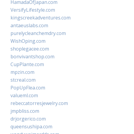
HamadaOfJapan.com
VersifyLifestyle.com
kingscreekadventures.com
antaeuslabs.com
purelycleanchemdry.com
WishOping.com
shoplegacee.com
bonvivantshop.com
CupPlante.com
mpzin.com
stcreal.com
PopUpFlea.com
valueml.com
rebeccatorresjewelry.com
jmpbliss.com
drjorgerico.com
queensushipa.com