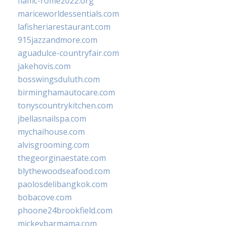
fiamc-rome2022.org
mariceworldessentials.com
lafisheriarestaurant.com
915jazzandmore.com
aguadulce-countryfair.com
jakehovis.com
bosswingsduluth.com
birminghamautocare.com
tonyscountrykitchen.com
jbellasnailspa.com
mychaihouse.com
alvisgrooming.com
thegeorginaestate.com
blythewoodseafood.com
paolosdelibangkok.com
bobacove.com
phoone24brookfield.com
mickeybarmama.com