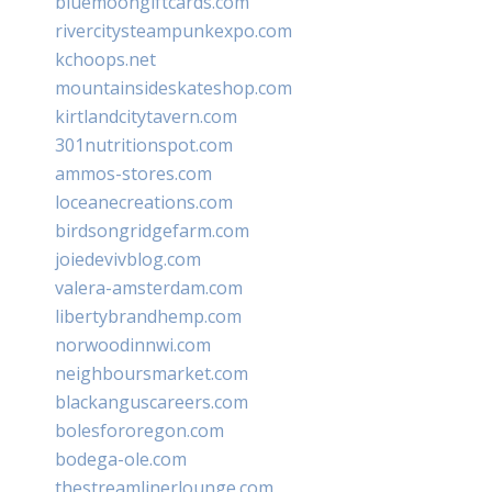
bluemoongiftcards.com
rivercitysteampunkexpo.com
kchoops.net
mountainsideskateshop.com
kirtlandcitytavern.com
301nutritionspot.com
ammos-stores.com
loceanecreations.com
birdsongridgefarm.com
joiedevivblog.com
valera-amsterdam.com
libertybrandhemp.com
norwoodinnwi.com
neighboursmarket.com
blackanguscareers.com
bolesfororegon.com
bodega-ole.com
thestreamlinerlounge.com