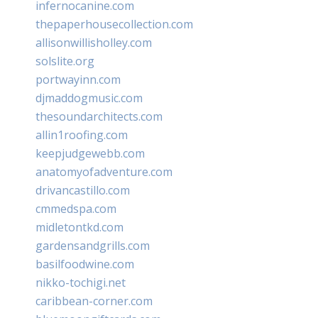
infernocanine.com
thepaperhousecollection.com
allisonwillisholley.com
solslite.org
portwayinn.com
djmaddogmusic.com
thesoundarchitects.com
allin1roofing.com
keepjudgewebb.com
anatomyofadventure.com
drivancastillo.com
cmmedspa.com
midletontkd.com
gardensandgrills.com
basilfoodwine.com
nikko-tochigi.net
caribbean-corner.com