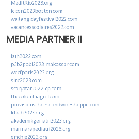
MedItRio2023.org
lcicon2023boston.com
waitangidayfestival2022.com
vacancesscolaires2022.com
MEDIA PARTNER II
isth2022.com
p2b2pabi2023-makassar.com
wocfparis2023.org
sinc2023.com
scdlqatar2022-qa.com
thecolumbiagrill.com
provisionscheeseandwineshoppe.com
khedi2023.org
akademikgeriatri2023.org
marmarapediatri2023.org
emchie2023.org