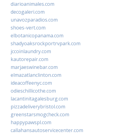
diarioanimales.com
decogaleri.com
unavozparadios.com
shoes-vert.com
elbotanicopanama.com
shadyoaksrockportrvpark.com
jccoinlaundry.com
kautorepair.com
marjaeswinebar.com
elmazatlanclinton.com
ideacoffeenyc.com
odieschillicothe.com
lacantinitagalesburg.com
pizzadeliverybristol.com
greenstarsmogcheck.com
happypawspl.com
callahansautoservicecenter.com