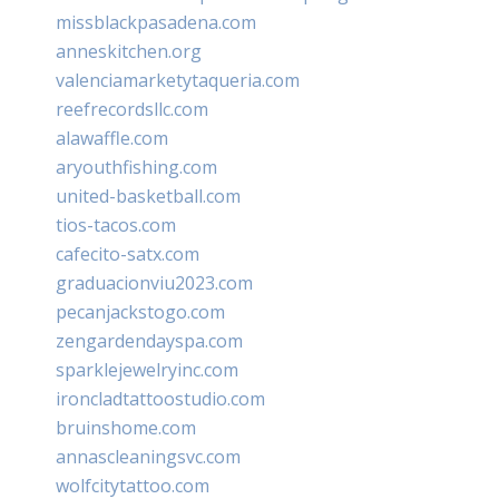
missblackpasadena.com
anneskitchen.org
valenciamarketytaqueria.com
reefrecordsllc.com
alawaffle.com
aryouthfishing.com
united-basketball.com
tios-tacos.com
cafecito-satx.com
graduacionviu2023.com
pecanjackstogo.com
zengardendayspa.com
sparklejewelryinc.com
ironcladtattoostudio.com
bruinshome.com
annascleaningsvc.com
wolfcitytattoo.com