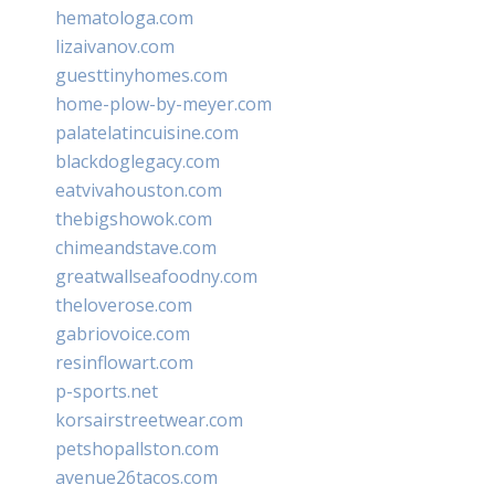
hematologa.com
lizaivanov.com
guesttinyhomes.com
home-plow-by-meyer.com
palatelatincuisine.com
blackdoglegacy.com
eatvivahouston.com
thebigshowok.com
chimeandstave.com
greatwallseafoodny.com
theloverose.com
gabriovoice.com
resinflowart.com
p-sports.net
korsairstreetwear.com
petshopallston.com
avenue26tacos.com