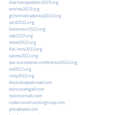
marmarapediatri2023.org
emchie2023.org
girisimselradyoloji2022.org
utcd2022.org
biosensor2022.org
ialp2022.org
klivet2022.org
ifac-hms2022.org
taoms2022.org
iias-euromena-conference2022.org
ivd2022.org
csity2022.org
ibsarstudyabroad.com
bennusehgall.com
tsecincinnati.com
roderconstructiongroup.com
plazabatai.com