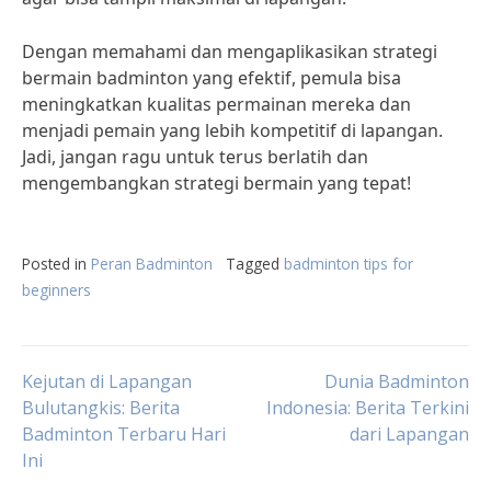
Dengan memahami dan mengaplikasikan strategi
bermain badminton yang efektif, pemula bisa
meningkatkan kualitas permainan mereka dan
menjadi pemain yang lebih kompetitif di lapangan.
Jadi, jangan ragu untuk terus berlatih dan
mengembangkan strategi bermain yang tepat!
Posted in
Peran Badminton
Tagged
badminton tips for
beginners
Post
Kejutan di Lapangan
Dunia Badminton
Bulutangkis: Berita
Indonesia: Berita Terkini
Badminton Terbaru Hari
dari Lapangan
navigation
Ini