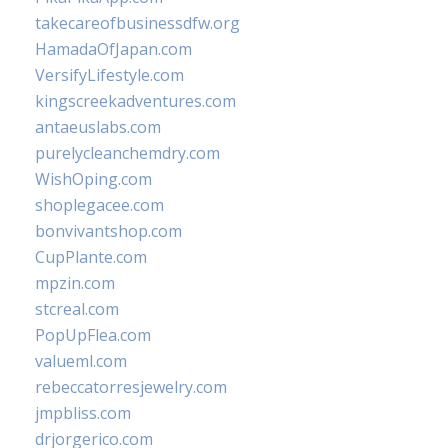
takecareofbusinessdfw.org
HamadaOfJapan.com
VersifyLifestyle.com
kingscreekadventures.com
antaeuslabs.com
purelycleanchemdry.com
WishOping.com
shoplegacee.com
bonvivantshop.com
CupPlante.com
mpzin.com
stcreal.com
PopUpFlea.com
valueml.com
rebeccatorresjewelry.com
jmpbliss.com
drjorgerico.com