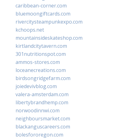
caribbean-corner.com
bluemoongiftcards.com
rivercitysteampunkexpo.com
kchoops.net
mountainsideskateshop.com
kirtlandcitytavern.com
301nutritionspot.com
ammos-stores.com
loceanecreations.com
birdsongridgefarm.com
joiedevivblog.com
valera-amsterdam.com
libertybrandhemp.com
norwoodinnwi.com
neighboursmarket.com
blackanguscareers.com
bolesfororegon.com