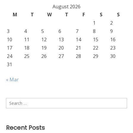
August 2026
M
T
W
T
F
S
S
1
2
3
4
5
6
7
8
9
10
11
12
13
14
15
16
17
18
19
20
21
22
23
24
25
26
27
28
29
30
31
« Mar
Search
for:
Recent Posts