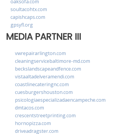
oaksofa.com
soultacohtx.com
capishcaps.com
gpsyfl.org
MEDIA PARTNER III
vwrepairarlington.com
cleaningservicebaltimore-md.com
beckslandscapeandfence.com
vistaaltadelveramendi.com
coastlinecateringnc.com
cuesburgershouston.com
psicologiaespecializadaencampeche.com
dmtacos.com
crescentstreetprinting.com
hornopizza.com
driveadragster.com