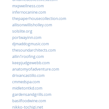
mxpwellness.com
infernocanine.com
thepaperhousecollection.com
allisonwillisholley.com
solslite.org
portwayinn.com
djmaddogmusic.com
thesoundarchitects.com
allin1roofing.com
keepjudgewebb.com
anatomyofadventure.com
drivancastillo.com
cmmedspa.com
midletontkd.com
gardensandgrills.com
basilfoodwine.com
nikko-tochigi.net