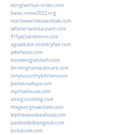
donglaishun-order.com
fiamc-rome2022.org
mariceworldessentials.com
lafisheriarestaurant.com
915jazzandmore.com
aguadulce-countryfair.com
jakehovis.com
bosswingsduluth.com
birminghamautocare.com
tonyscountrykitchen.com
jbellasnailspa.com
mychaihouse.com
alvisgrooming.com
thegeorginaestate.com
blythewoodseafood.com
paolosdelibangkok.com
bobacove.com