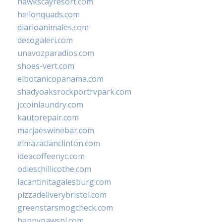
hawkscayresort.com
hellonquads.com
diarioanimales.com
decogaleri.com
unavozparadios.com
shoes-vert.com
elbotanicopanama.com
shadyoaksrockportrvpark.com
jccoinlaundry.com
kautorepair.com
marjaeswinebar.com
elmazatlanclinton.com
ideacoffeenyc.com
odieschillicothe.com
lacantinitagalesburg.com
pizzadeliverybristol.com
greenstarsmogcheck.com
happypawspl.com