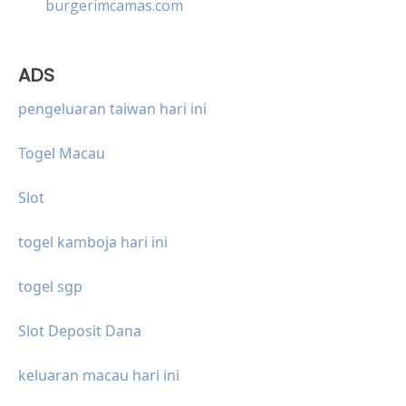
burgerimcamas.com
ADS
pengeluaran taiwan hari ini
Togel Macau
Slot
togel kamboja hari ini
togel sgp
Slot Deposit Dana
keluaran macau hari ini