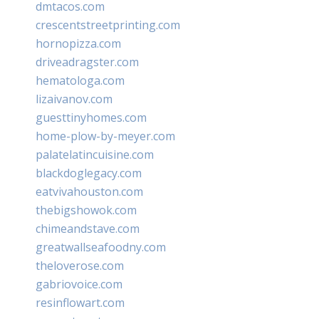
dmtacos.com
crescentstreetprinting.com
hornopizza.com
driveadragster.com
hematologa.com
lizaivanov.com
guesttinyhomes.com
home-plow-by-meyer.com
palatelatincuisine.com
blackdoglegacy.com
eatvivahouston.com
thebigshowok.com
chimeandstave.com
greatwallseafoodny.com
theloverose.com
gabriovoice.com
resinflowart.com