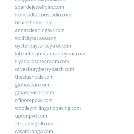
sparklejewelryinc.com
ironcladtattoostudio.com
bruinshome.com
annascleaningsvc.com
wolfcitytattoo.com
oysterbayturkeytrot.com
lafronterarestauranteybar.com
lilyandrosetearoom.com
olivesburgberrypatch.com
theslushkids.com
giobastian.com
glpascensori.com
rifloorepoxy.com
woolleymillingandpaving.com
uptonpvd.com
2troublegrill.com
casateranga.com