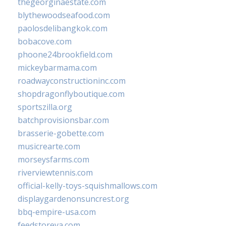
thegeorginaestate.com
blythewoodseafood.com
paolosdelibangkok.com
bobacove.com
phoone24brookfield.com
mickeybarmama.com
roadwayconstructioninc.com
shopdragonflyboutique.com
sportszilla.org
batchprovisionsbar.com
brasserie-gobette.com
musicrearte.com
morseysfarms.com
riverviewtennis.com
official-kelly-toys-squishmallows.com
displaygardenonsuncrest.org
bbq-empire-usa.com
feedstoreva.com