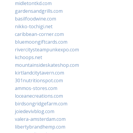
midletontkd.com
gardensandgrills.com
basilfoodwine.com
nikko-tochigi.net
caribbean-corner.com
bluemoongiftcards.com
rivercitysteampunkexpo.com
kchoops.net
mountainsideskateshop.com
kirtlandcitytavern.com
301nutritionspot.com
ammos-stores.com
loceanecreations.com
birdsongridgefarm.com
joiedevivblog.com
valera-amsterdam.com
libertybrandhemp.com