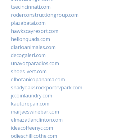
tsecincinnati.com
roderconstructiongroup.com
plazabatai.com
hawkscayresort.com
hellonquads.com
diarioanimales.com
decogaleri.com
unavozparadios.com
shoes-vert.com
elbotanicopanama.com
shadyoaksrockportrvpark.com
jccoinlaundry.com
kautorepair.com
marjaeswinebar.com
elmazatlanclinton.com
ideacoffeenyc.com
odieschillicothe.com