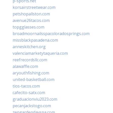
p-sports.net
korsairstreetwear.com
petshopallston.com
avenue26tacos.com
topgglasses.com
broadmoornailsspacoloradosprings.com
missblackpasadena.com
anneskitchen.org
valenciamarketytaqueria.com
reefrecordsllc.com
alawaffle.com
aryouthfishing.com
united-basketball.com
tios-tacos.com
cafecito-satx.com
graduacionviu2023.com
pecanjackstogo.com
zengardendayspa.com