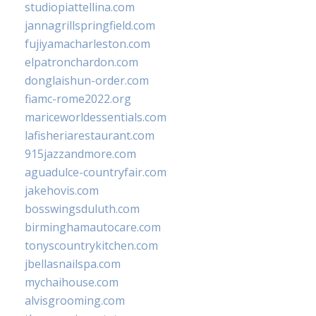
studiopiattellina.com
jannagrillspringfield.com
fujiyamacharleston.com
elpatronchardon.com
donglaishun-order.com
fiamc-rome2022.org
mariceworldessentials.com
lafisheriarestaurant.com
915jazzandmore.com
aguadulce-countryfair.com
jakehovis.com
bosswingsduluth.com
birminghamautocare.com
tonyscountrykitchen.com
jbellasnailspa.com
mychaihouse.com
alvisgrooming.com