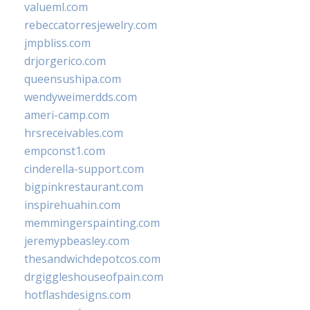
valueml.com
rebeccatorresjewelry.com
jmpbliss.com
drjorgerico.com
queensushipa.com
wendyweimerdds.com
ameri-camp.com
hrsreceivables.com
empconst1.com
cinderella-support.com
bigpinkrestaurant.com
inspirehuahin.com
memmingerspainting.com
jeremypbeasley.com
thesandwichdepotcos.com
drgiggleshouseofpain.com
hotflashdesigns.com