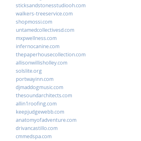
sticksandstonesstudiooh.com
walkers-treeservice.com
shopmossi.com
untamedcollectivesd.com
mxpwellness.com
infernocanine.com
thepaperhousecollection.com
allisonwillisholley.com
solslite.org
portwayinn.com
djmaddogmusic.com
thesoundarchitects.com
allin1roofing.com
keepjudgewebb.com
anatomyofadventure.com
drivancastillo.com
cmmedspa.com