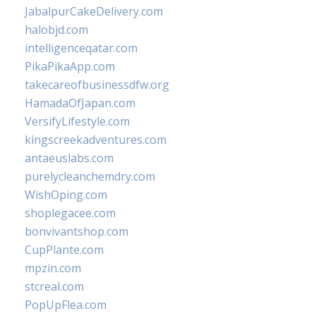
JabalpurCakeDelivery.com
halobjd.com
intelligenceqatar.com
PikaPikaApp.com
takecareofbusinessdfw.org
HamadaOfJapan.com
VersifyLifestyle.com
kingscreekadventures.com
antaeuslabs.com
purelycleanchemdry.com
WishOping.com
shoplegacee.com
bonvivantshop.com
CupPlante.com
mpzin.com
stcreal.com
PopUpFlea.com