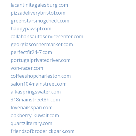
lacantinitagalesburg.com
pizzadeliverybristol.com
greenstarsmogcheck.com
happypawspl.com
callahansautoservicecenter.com
georgiascornermarket.com
perfectfit24-7.com
portugalprivatedriver.com
von-racer.com
coffeeshopcharleston.com
salon104mainstreet.com
alkaspringswater.com
318mainstreet8h.com
lovenailsspari.com
oakberry-kuwait.com
quartzliterary.com
friendsofbroderickpark.com