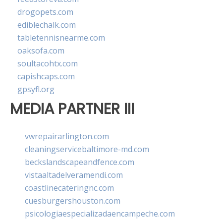
drogopets.com
ediblechalk.com
tabletennisnearme.com
oaksofa.com
soultacohtx.com
capishcaps.com
gpsyfl.org
MEDIA PARTNER III
vwrepairarlington.com
cleaningservicebaltimore-md.com
beckslandscapeandfence.com
vistaaltadelveramendi.com
coastlinecateringnc.com
cuesburgershouston.com
psicologiaespecializadaencampeche.com