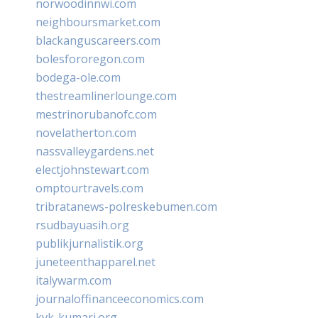
norwoodinnwi.com
neighboursmarket.com
blackanguscareers.com
bolesfororegon.com
bodega-ole.com
thestreamlinerlounge.com
mestrinorubanofc.com
novelatherton.com
nassvalleygardens.net
electjohnstewart.com
omptourtravels.com
tribratanews-polreskebumen.com
rsudbayuasih.org
publikjurnalistik.org
juneteenthapparel.net
italywarm.com
journaloffinanceeconomics.com
kvk-kumari.org