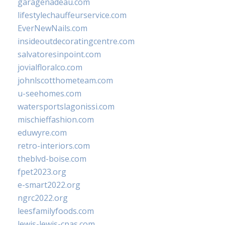
garagenadeau.com
lifestylechauffeurservice.com
EverNewNails.com
insideoutdecoratingcentre.com
salvatoresinpoint.com
jovialfloralco.com
johnlscotthometeam.com
u-seehomes.com
watersportslagonissi.com
mischieffashion.com
eduwyre.com
retro-interiors.com
theblvd-boise.com
fpet2023.org
e-smart2022.org
ngrc2022.org
leesfamilyfoods.com
lewis-lewis-cpas.com