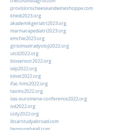
thecolumbiagrill.com
provisionscheeseandwineshoppe.com
khedi2023.org
akademikgeriatri2023.org
marmarapediatri2023.org
emchie2023.org
girisimselradyoloji2022.org
utcd2022.org
biosensor2022.org
ialp2022.org
klivet2022.org
ifac-hms2022.org
taoms2022.org
iias-euromena-conference2022.org
ivd2022.org
csity2022.org
ibsarstudyabroad.com
bennusehgall.com