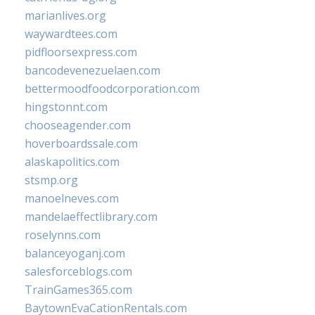
marianlives.org
waywardtees.com
pidfloorsexpress.com
bancodevenezuelaen.com
bettermoodfoodcorporation.com
hingstonnt.com
chooseagender.com
hoverboardssale.com
alaskapolitics.com
stsmp.org
manoelneves.com
mandelaeffectlibrary.com
roselynns.com
balanceyoganj.com
salesforceblogs.com
TrainGames365.com
BaytownEvaCationRentals.com